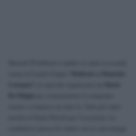
Martedì 20 febbraio è andato in onda in seconda
“Dedicato a Maurizio
serata su Canale Cinque
Costanzo”,
Maria
lo speciale organizzato da
De Filippi
per commemorare il compianto
marito, scomparso un anno fa. Tanti gli ospiti
invitati al Teatro Parioli per l’occasione. La
conduttrice pavese ha voluto con sé i personaggi