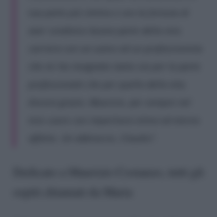
tua parte più intima e con la fortuna di
aver condiviso buona parte della mia
carriera con un uomo ed un professionista
che mi ha insegnato tanto sia per la parte
professionale che per quella della vita.
Ancora grazie, Maurizio, per sempre nel
mio cuore con imperitura stima ed eterno
affetto. Un abbraccio, Claudio”.
Dedicato a Maurizio Costanzo, tutti gli
ospiti chiamati da Maria