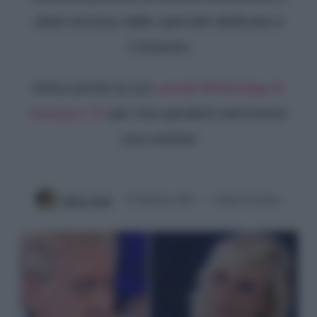
stato escluso dallo speciale dedicato a
Costanzo
Entra anche tu sul
canale WhatsApp di
Gossip e TV
per non perderti nemmeno
una notizia!
Mirko Vitali
23 Febbraio 2024
3 minuti di lettura