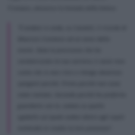
Costanzo, attraverso la formula della lettera
:
“È andato in onda, su Canale5, il ricordo di
Maurizio Costanzo ad un anno dalla
morte. Data la precisione che ha
caratterizzato la tua carriera, ti sarai reso
conto che io non c’ero e ritengo doveroso
spiegarti perché. Primo perché non sono
stato invitato. Secondo perché ho preferito
guardarlo con te, seduto su quello
sgabello sul quale sedevi dietro agli ospiti
mettendo in risalto la loro presenza”.