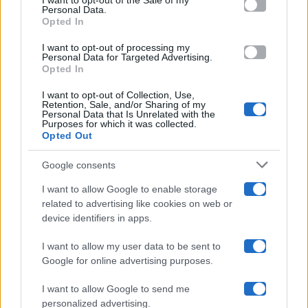
I want to opt-out of the Sale of my
Programmi TV
Personal Data.
not limited to your visit or usage behaviour. You may click to
Opted In
grant or deny consent to Google and its third-party tags to
use your data for below specified purposes in below Google
Amici
I want to opt-out of processing my
consent section.
Personal Data for Targeted Advertising.
Opted In
Ballando Con Le Stelle
I want to opt-out of Collection, Use,
Retention, Sale, and/or Sharing of my
Grande Fratello
Personal Data that Is Unrelated with the
Purposes for which it was collected.
Opted Out
Isola Dei Famosi
Google consents
Pechino Express
I want to allow Google to enable storage
related to advertising like cookies on web or
Uomini E Donne
device identifiers in apps.
I want to allow my user data to be sent to
Google for online advertising purposes.
Maste S.r.l.
I want to allow Google to send me
Chi siamo
personalized advertising.