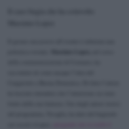
Il caso bugia che ha coinvolto
Massimo Lopez
Il giorno successivo all’evento è infuriata una
Massimo Lopez,
polemica rovente.
nel corso
della commemorazione di Costanzo, ha
raccontato di come nacque l’idea del
Cangurotto a Buona Domenica. Di fatto l’attore
ha lasciato intendere che l’intuizione sia stata
frutto della sua fantasia. Uno degli autori storici
del programma, Tovaglia, ha dato del bugiardo
sui social a Lopez,
spiegando che in realtà il