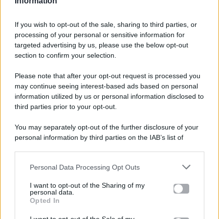
Information
If you wish to opt-out of the sale, sharing to third parties, or
processing of your personal or sensitive information for
targeted advertising by us, please use the below opt-out
section to confirm your selection.
Please note that after your opt-out request is processed you
Gossip e TV è un sito di MASTE S.r.l.
may continue seeing interest-based ads based on personal
viale Luigi Majno n. 21 - 20129 Milano (MI)
information utilized by us or personal information disclosed to
third parties prior to your opt-out.
P.Iva 10909580960
You may separately opt-out of the further disclosure of your
personal information by third parties on the IAB’s list of
Categorie
downstream participants.
Gossip
Personal Data Processing Opt Outs
This information may also be disclosed by us to third parties
on the IAB’s List of Downstream Participants that may further
I want to opt-out of the Sharing of my
Televisione
disclose it to other third parties.
personal data.
Opted In
Please note that this website/app uses one or more Google
services and may gather and store information including but