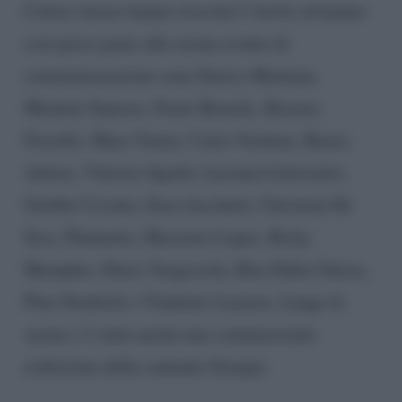
Coloro invece hanno ricevuto l’invito ed hanno
così preso parte alla serata evento di
commemorazione sono Enrico Mentana,
Michele Santoro, Paolo Bonolis, Rosario
Fiorello, Mara Venier, Carlo Verdone, Renzo
Arbore, Vittorio Sgarbi, Luciana Littizzetto,
Giobbe Covatta, Enzo Iacchetti, Christian De
Sica, Platinette, Massimo Lopez, Ricky
Memphis, Dario Vergassola, Rita Dalla Chiesa,
Pino Strabioli e Vladimir Luxuria. Lungo la
serata c’è stata anche una commuovente
esibizione della cantante Giorgia.