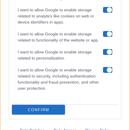
Collabora con noi
I want to allow Google to enable storage
related to analytics like cookies on web or
device identifiers in apps.
Contatti
I want to allow Google to enable storage
Privacy Policy
related to functionality of the website or app.
Cookie Policy
I want to allow Google to enable storage
related to personalization.
Pubblicità
I want to allow Google to enable storage
related to security, including authentication
functionality and fraud prevention, and other
user protection.
© 2026 Gossip e Tv. email:
redazione@gossipetv.com
-
Preferenze Privacy
- Riproduzione riservata - Photo
CONFIRM
Credits: Le immagini presenti in questo sito sono di
proprietà di Maste Srl