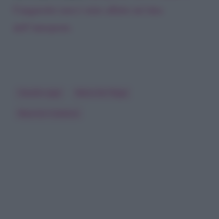
Cangurotto non è stato affatto un’idea
dell’interprete.
Claudio Lippi
Maria De Filippi
Maurizio Costanzo