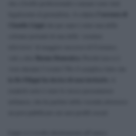
che a livello professionale e umano sono stati
l’assenza di
legatissimi al giornalista. A colpire
Claudio Lippi
che per anni è stato una delle
colonne portanti di una delle ‘creature
televisive’ di maggior successo di Costanzo,
Buona Domenica.
vale a dire
Perché non si è
visto durante l’evento? Per il semplice fatto che
la De Filippi ha deciso di non invitarlo.
A
renderlo noto è stato lo stesso presentatore
milanese, che ha parlato della vicenda attraverso
un post pubblicato sui suoi profili social.
Lippi si è rivolto direttamente all’amico