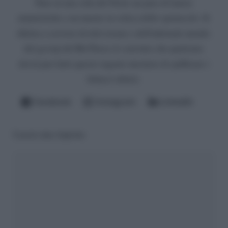
Nato in una città del Nord, un paio di lauree
umanistiche e un master in critica dello spettacolo. Si
diletta a scrivere di televisione e dell'infernale mondo
del gossip del Bel Paese (è convinto che qualcuno
dovrà pur farlo questo ingrato mestiere di spifferare i
fattacci altrui).
Facebook
Instagram
LinkedIn
Lascia una risposta