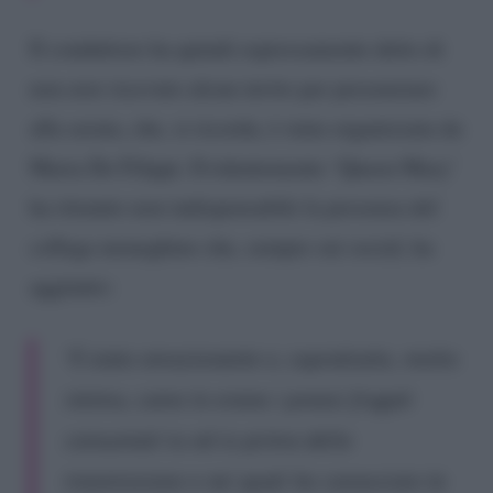
Il conduttore ha quindi espressamente detto di
non aver ricevuto alcun invito per presenziare
alla serata, che, si ricorda, è stata organizzata da
Maria De Filippi. Evidentemente ‘Queen Mary’
ha ritenuto non indispensabile la presenza del
collega meneghino che, sempre sui social, ha
aggiunto:
“È stato emozionante e, soprattutto, molto
intimo, come lo erano i pranzi frugali
consumati tu ed io prima della
trasmissione e nei quali ho conosciuto la