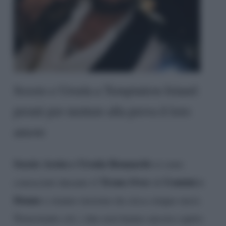
Sossio e Ursula a Temptation Island:
pronti per mettere alla prova il loro
amore
Sossio Aruta e Ursula Bennardo
si sono
Trono Over
Uomini e
conosciuti durante il
di
Donne
e stanno insieme da circa cinque mesi.
Nonostante ciò, i due non hanno ancora capito