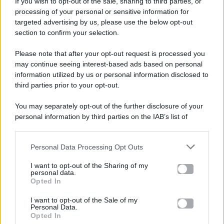
If you wish to opt-out of the sale, sharing to third parties, or
processing of your personal or sensitive information for
targeted advertising by us, please use the below opt-out
section to confirm your selection.
Please note that after your opt-out request is processed you
Gossip e TV è un sito di MASTE S.r.l.
may continue seeing interest-based ads based on personal
viale Luigi Majno n. 21 - 20129 Milano (MI)
information utilized by us or personal information disclosed to
third parties prior to your opt-out.
P.Iva 10909580960
You may separately opt-out of the further disclosure of your
personal information by third parties on the IAB’s list of
Categorie
downstream participants.
Gossip
Personal Data Processing Opt Outs
This information may also be disclosed by us to third parties
on the IAB’s List of Downstream Participants that may further
I want to opt-out of the Sharing of my
Televisione
disclose it to other third parties.
personal data.
Opted In
Please note that this website/app uses one or more Google
services and may gather and store information including but
I want to opt-out of the Sale of my
Programmi TV
Personal Data.
not limited to your visit or usage behaviour. You may click to
Opted In
grant or deny consent to Google and its third-party tags to