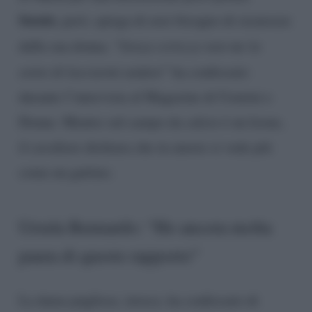
Sossio
, però, spiega di aver bisogno di sicurezze
dalla sua donna. “
Senza certezze non me la
sento di lasciarmi andare
” ha confessato
durante l’intervista al Magazine di Uomini e
Donne. Mentre sul campo da calcio è un leone,
il cavaliere dichiara che in amore si vede più
come un gattino.
Ursula Bennardo: “Ho ancora molta
paura di questo rapporto”
La dama pugliese, invece, ha confessato di