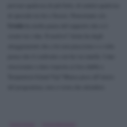
provare qualcosa di più forte, di sentire qualcosa
di speciale tra lei e Sossio. Nonostante ciò,
Ursula
ha molta paura del rapporto che si è
creato tra i due. Il motivo? Aruta ha degli
atteggiamenti che a lei non piacciono e a volte
pensa che il confronto con lui sia inutile. I due
riusciranno a dare risposta ai loro dubbi a
Temptation Island Vip? Manca poco all’inizio
del programma, non ci resta che attendere.
Sossio Aruta
Ursula Bennardo