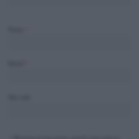
Nome
*
Email
*
Sito web
Registra il mio nome, email e sito web su