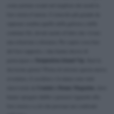
come portare avanti nel migliore dei modi la
loro storia d’amore. L’ostacolo più grande da
superare sembra quello della gelosia e delle
continue liti, dovuti anche al fatto che vivono
una relazione a distanza. Per capire cosa fare
del loro rapporto, i due hanno deciso di
Temptation Island Vip
partecipare a
. Sarà la
decisione giusta? Prima di iniziare questa nuova
avventura, il cavaliere e la dama sono stati
Uomini e Donne Magazine
intervistati da
, dove
hanno spiegato dubbi e pensieri riguardo alla
loro storia e a ciò che provano nei confronti