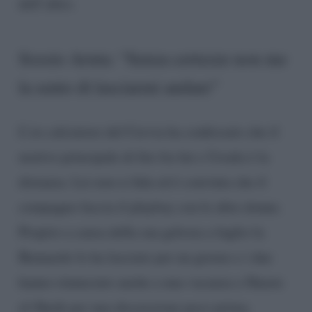
dell’altro.
Sossio Aruta: “Senza certezze non me
la sento di lasciarmi andare”
L’ex calciatore del Cervia ha confessato che il
motivo principale di lite fra lui e Ursula è la
distanza. Lei non si fida ed è convinta che il
compagno faccia il playboy con le altre donne.
Proprio a causa della sua gelosia a luglio la
Bennardo lo ha lasciato per un giorno e i due
hanno rinunciato anche a una vacanza a Sharm
el-Sheik per una discussione poco prima.