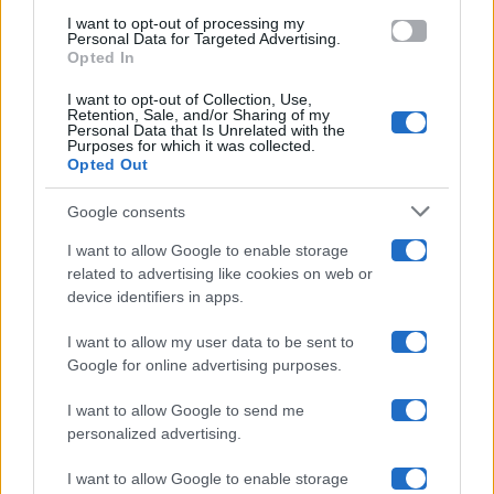
use your data for below specified purposes in below Google
Amici
I want to opt-out of processing my
consent section.
Personal Data for Targeted Advertising.
Opted In
Ballando Con Le Stelle
I want to opt-out of Collection, Use,
Retention, Sale, and/or Sharing of my
Grande Fratello
Personal Data that Is Unrelated with the
Purposes for which it was collected.
Opted Out
Isola Dei Famosi
Google consents
Pechino Express
I want to allow Google to enable storage
related to advertising like cookies on web or
Uomini E Donne
device identifiers in apps.
I want to allow my user data to be sent to
Google for online advertising purposes.
Maste S.r.l.
I want to allow Google to send me
Chi siamo
personalized advertising.
Collabora con noi
I want to allow Google to enable storage