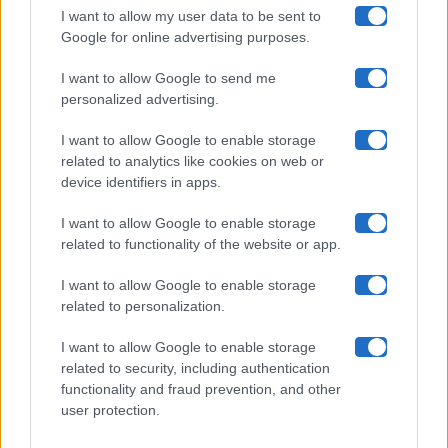
I want to allow my user data to be sent to
Google for online advertising purposes.
Maste S.r.l.
I want to allow Google to send me
Chi siamo
personalized advertising.
Collabora con noi
I want to allow Google to enable storage
related to analytics like cookies on web or
device identifiers in apps.
Contatti
I want to allow Google to enable storage
Privacy Policy
related to functionality of the website or app.
Cookie Policy
I want to allow Google to enable storage
related to personalization.
Pubblicità
I want to allow Google to enable storage
related to security, including authentication
functionality and fraud prevention, and other
user protection.
© 2026 Gossip e Tv. email:
redazione@gossipetv.com
-