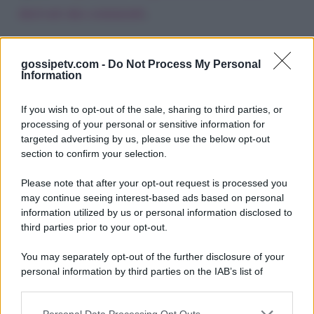
derivati dai commenti
.
gossipetv.com -
Do Not Process My Personal
Information
If you wish to opt-out of the sale, sharing to third parties, or
processing of your personal or sensitive information for
targeted advertising by us, please use the below opt-out
section to confirm your selection.
Please note that after your opt-out request is processed you
Gossip e TV è un sito di MASTE S.r.l.
may continue seeing interest-based ads based on personal
viale Luigi Majno n. 21 - 20129 Milano (MI)
information utilized by us or personal information disclosed to
third parties prior to your opt-out.
P.Iva 10909580960
You may separately opt-out of the further disclosure of your
personal information by third parties on the IAB’s list of
Categorie
downstream participants.
Gossip
Personal Data Processing Opt Outs