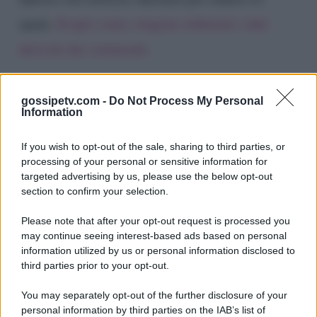
spam.
Scopri come vengono elaborati i dati
derivati dai commenti
.
gossipetv.com -
Do Not Process My Personal
Information
If you wish to opt-out of the sale, sharing to third parties, or
processing of your personal or sensitive information for
targeted advertising by us, please use the below opt-out
section to confirm your selection.
Please note that after your opt-out request is processed you
Gossip e TV è un sito di MASTE S.r.l.
may continue seeing interest-based ads based on personal
viale Luigi Majno n. 21 - 20129 Milano (MI)
information utilized by us or personal information disclosed to
third parties prior to your opt-out.
P.Iva 10909580960
You may separately opt-out of the further disclosure of your
personal information by third parties on the IAB’s list of
Categorie