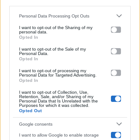
downstream participants.
Gossip
Personal Data Processing Opt Outs
This information may also be disclosed by us to third parties
on the IAB’s List of Downstream Participants that may further
I want to opt-out of the Sharing of my
Televisione
disclose it to other third parties.
personal data.
Opted In
Please note that this website/app uses one or more Google
services and may gather and store information including but
I want to opt-out of the Sale of my
Programmi TV
Personal Data.
not limited to your visit or usage behaviour. You may click to
Opted In
grant or deny consent to Google and its third-party tags to
use your data for below specified purposes in below Google
Amici
I want to opt-out of processing my
consent section.
Personal Data for Targeted Advertising.
Opted In
Ballando Con Le Stelle
I want to opt-out of Collection, Use,
Retention, Sale, and/or Sharing of my
Grande Fratello
Personal Data that Is Unrelated with the
Purposes for which it was collected.
Opted Out
Isola Dei Famosi
Google consents
Pechino Express
I want to allow Google to enable storage