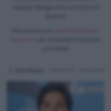
rivelando dettagli anche sul Festival di
Sanremo
Entra anche tu sul
canale WhatsApp di
Gossip e TV
per non perderti nemmeno
una notizia!
Beatrice Manocchio
12 Dicembre 2024
3 minuti di lettura