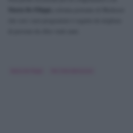
Maria De Filippi,
colonna portante di Mediaset
che con i suoi programmi è seguita da migliaia
di persone da oltre venti anni.
Maria De Filippi
Pier Silvio Berlusconi