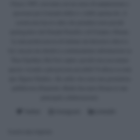
Classe 1995, cresciuta con un senso di ammirazione e
passione per il mondo della tv e dello spettacolo. A
scuola non facevo altre che prendere note perché
spettegolavo del Grande Fratello o di Uomini e Donne.
La mia professoressa di italiano mi detestava (diceva
lei), ma poi mi chiedeva continuamente informazioni su
Tina Cipollari. Da lì ho capito: perché non raccontare
queste vicende a più persone possibili? E allora eccomi
qui, Signor Giudice. Ah, nella vita sono una giornalista
pubblicista (Funweek e Radio Incontro Donna le mie
principali collaborazioni).
Twitter
Instagram
LinkedIn
Lascia una risposta