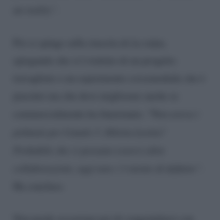
un reality”.
Poi si spinge sulla riuscita di
La talpa,
spiegando che si è trattato di un progetto
travagliato e un esperimento crossmediale che è
piaciuto ma che deve migliorare anche se
commercialmente ha funzionato. “N
on aveva i
polmoni per Canale 5. Diletta Leotta?
Probabile che ci possano esserci altre
collaborazioni, oggi non c’è niente di definito”.
Ha concluso.
Non perde occasione poi di congratularsi con