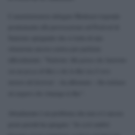
L’amministratore delegato Mediaset risponde
prontamente alla provocazione sul Festival di
Sanremo spiegando che si tratta di una
situazione ancora caotica per parlarne
ufficialmente. “Ve
dremo. Ma penso che Sanremo
sia un pezzo di Rai e che la Rai sia il vero
motore del festival.
– ha affermato –
Da italiano
mi auguro che rimanga in Rai”
.
Attualmente è un problema che non si è ancora
posto poiché ha spiegato: “
In certi ambiti