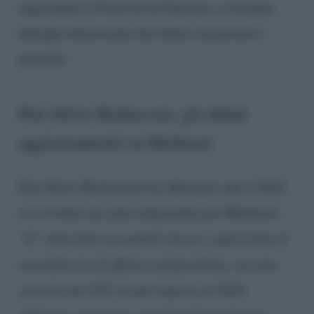
riguardante il Festival di Sanremo, rivelando
dettagli interessanti che hanno incuriosito i
presenti.
Pier Silvio Berlusconi, gli ultimi
aggiornamenti su Mediaset
Pier Silvio Berlusconi ha affermato che il 2024
si è rivelato un anno importante per Mediaset.
“E’ stato fatto un grande lavoro, supereremo le
novemila ore di offerta autoprodotta, con una
crescita del 20% in più rispetto al 2020.