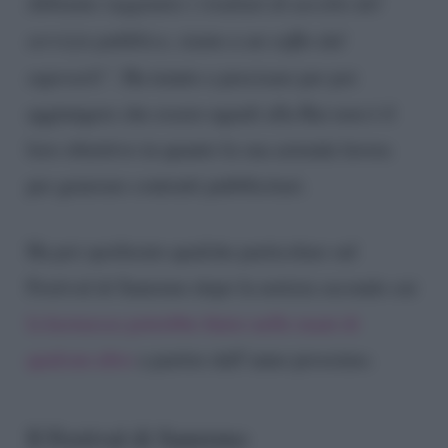
Abbiamo raggiunto i risultati di ascolto del
servizio pubblico, siamo a un soffio dal
superarli”.
Ha tenuto a precisare per poi
aggiungere che essere uguali alla Rai non è il
loro obiettivo in quanto la sua azienda lavora
per generare contratti pubblicitari.
Ha poi spoilerato qualche particolare sul
Festival di Sanremo dopo la notizia secondo cui
la kermesse potrebbe finire nelle mani di
qualcun altro
a partire dall’anno prossimo.
Il Festival di Sanremo