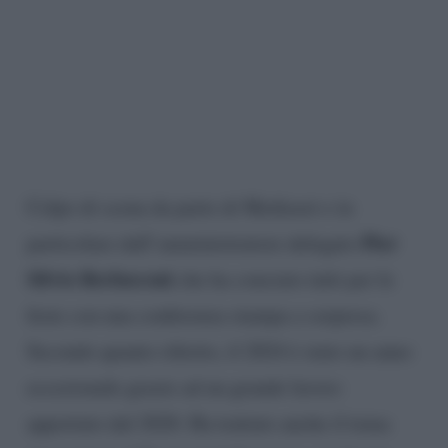
Colpo di scena da parte di Mediaset e in
Pier
particolare dall’amministratore delegato
Silvio Berlusconi
che ha conciato tutti per le
feste con una conferenza stampa a sorpresa.
Secondo quanto riferito, il 2024 è stato un anno
eccezionale grazie ad un grande lavoro
apportato dal 2020. Ha trattato anche il tema