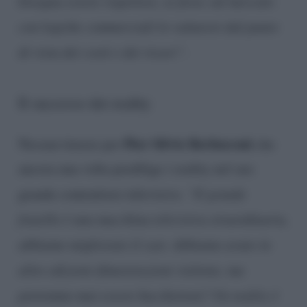
bisogna essere rispettosi, se fosse sul mercato
con logiche commerciali lo valuterei dal punto
di vista dei costi e dei ricavi”.
Il successo dei reality
Pier Silvio Berlusconi
Nessun timore per
che
ancora una volta predilige i reality nel suo
grande contenitore televisivo.
“Il grande
fratello è una macchina televisiva straordinaria,
abbiamo migliorato il cast. Abbiamo avuto in
altre edizioni dimostrazioni violente, ma
potremmo mai essere bacchettoni? Un reality è