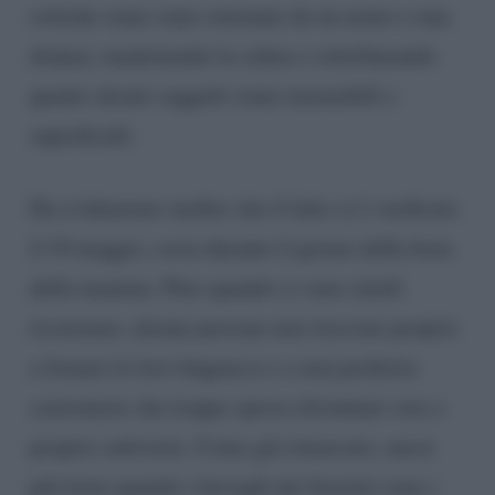
critiche siano state esternate da un uomo o una
donna), mantenendo la calma e sottolineando
quanto alcuni soggetti siano insensibili e
superficiali.
Da evidenziare inoltre che il fatto si è verificato
il 10 maggio, ossia durante il giorno della festa
della mamma. Pure quando ci sono simili
ricorrenze, alcune persone non riescono proprio
a frenare le loro linguacce e a non proferire
castronerie che troppo spesso diventano vere e
proprie cattiverie. Come già rimarcato, ancor
più triste quando i bersagli dei biasimi sono i