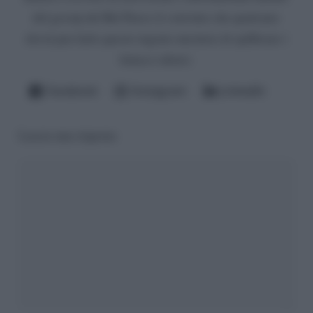
del gossip del Bel Paese (è convinto che qualcuno
dovrà pur farlo questo ingrato mestiere di spifferare i
fattacci altrui).
Facebook
Instagram
LinkedIn
Lascia una risposta