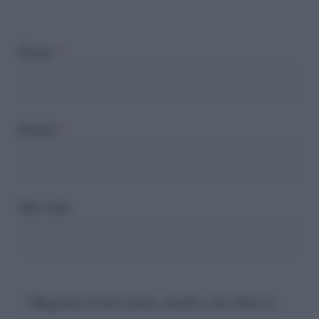
Nome
*
Email
*
Sito web
Registra il mio nome, email e sito web su