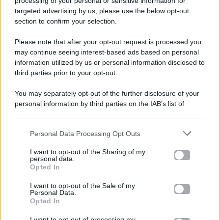
processing of your personal or sensitive information for
targeted advertising by us, please use the below opt-out
section to confirm your selection.
Please note that after your opt-out request is processed you
Gossip e TV è un sito di MASTE S.r.l.
may continue seeing interest-based ads based on personal
viale Luigi Majno n. 21 - 20129 Milano (MI)
information utilized by us or personal information disclosed to
third parties prior to your opt-out.
P.Iva 10909580960
You may separately opt-out of the further disclosure of your
personal information by third parties on the IAB’s list of
Categorie
downstream participants.
Gossip
Personal Data Processing Opt Outs
This information may also be disclosed by us to third parties
on the IAB’s List of Downstream Participants that may further
I want to opt-out of the Sharing of my
Televisione
disclose it to other third parties.
personal data.
Opted In
Please note that this website/app uses one or more Google
services and may gather and store information including but
I want to opt-out of the Sale of my
Programmi TV
Personal Data.
not limited to your visit or usage behaviour. You may click to
Opted In
grant or deny consent to Google and its third-party tags to
use your data for below specified purposes in below Google
Amici
I want to opt-out of processing my