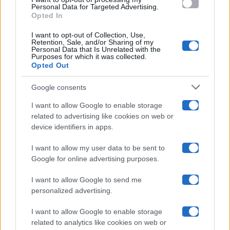
consent section.
Personal Data for Targeted Advertising.
Opted In
Ballando Con Le Stelle
I want to opt-out of Collection, Use,
Retention, Sale, and/or Sharing of my
Grande Fratello
Personal Data that Is Unrelated with the
Purposes for which it was collected.
Opted Out
Isola Dei Famosi
Google consents
Pechino Express
I want to allow Google to enable storage
related to advertising like cookies on web or
Uomini E Donne
device identifiers in apps.
I want to allow my user data to be sent to
Google for online advertising purposes.
Maste S.r.l.
I want to allow Google to send me
Chi siamo
personalized advertising.
Collabora con noi
I want to allow Google to enable storage
related to analytics like cookies on web or