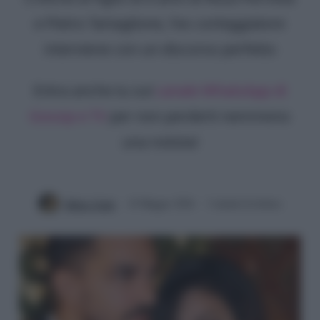
e Pietro Tartaglione, l'ex corteggiatore
interviene con un discorso perfetto
Entra anche tu sul
canale WhatsApp di
Gossip e TV
per non perderti nemmeno
una notizia!
Mirko Vitali
10 Maggio 2026
3 minuti di lettura