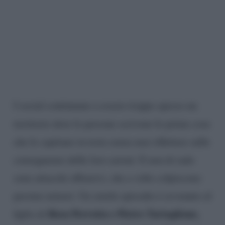
I social continuano a essere troppo spesso un
territorio dove le persone scrivono le prime cose
che le capitano in testa senza mai riflettere sulle
conseguenze delle loro azioni. E non di rado
sono attacchi offensivi, che a volte colpiscono
persino minori. Un simile episodio è avvenuto al
Rosa Perrotta e Pietro Tartaglione,
figlio di