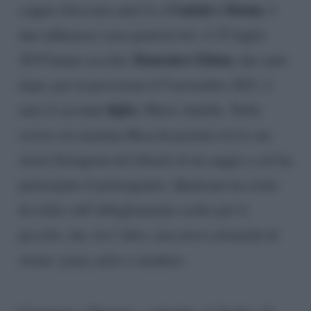
Uomini e Donne.
coppia sbocciata anni fa a
I
due influencer sono genitori bis: il 25 luglio
Domenico Ethan
2019 hanno accolto
, due anni
dopo, per la precisione il 9 novembre 2021, è
figlio
nato il secondo
, Mario Achille. Nelle
scorse ore mamma Rosa ha postato tra le sue
storie Instagram dei filmati di un saggio a cui ha
partecipato il primogenito. Qualcuno ha avuto
da ridire sull’abbigliamento scelto per il
piccolo, che, tra l’altro, non aveva alcunché di
strano: jeans, polo e sneakers.