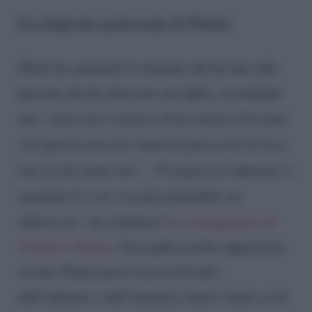
La risposta azzeccata di Pietro
Pietro ha mostrato la risposta che ha dato alla
persona che ha attaccato suo figlio, ricordando
che
“attaccare l’estetica di un minore di 6 anni
con questo tono dice molto di più su chi sei tu e
non su chi siamo noi”. “Ti auguro di imparare a
guardare le cose con più profondità, un
abbraccio”
, ha concluso l’
ex corteggiatore di
Uomini e Donne
. Una replica molto apprezzata
in rete: Pietro non è sceso al livello
dell’odiatore o dell’odiatrice (non è chiaro se le