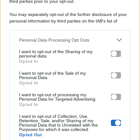
P.Iva 10909580960
third parties prior to your opt-out.
You may separately opt-out of the further disclosure of your
personal information by third parties on the IAB’s list of
Categorie
downstream participants.
Gossip
Personal Data Processing Opt Outs
This information may also be disclosed by us to third parties
on the IAB’s List of Downstream Participants that may further
I want to opt-out of the Sharing of my
Televisione
disclose it to other third parties.
personal data.
Opted In
Please note that this website/app uses one or more Google
services and may gather and store information including but
I want to opt-out of the Sale of my
Programmi TV
Personal Data.
not limited to your visit or usage behaviour. You may click to
Opted In
grant or deny consent to Google and its third-party tags to
Amici
use your data for below specified purposes in below Google
I want to opt-out of processing my
consent section.
Personal Data for Targeted Advertising.
Opted In
Ballando Con Le Stelle
I want to opt-out of Collection, Use,
Retention, Sale, and/or Sharing of my
Grande Fratello
Personal Data that Is Unrelated with the
Purposes for which it was collected.
Opted Out
Isola Dei Famosi