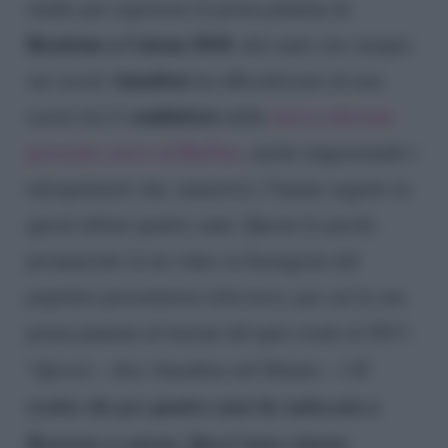
studio per registrare la prima puntata di
Reazione a Catena 2018
, dal canto suo sempre
Amadeus
sui social
ha ufficializzato di non
conduttore
essere lui il
della
nuova edizione
preserale estivo di RaiUno
, anche ringraziando i
telespettatori che, numerosi, l’hanno seguito in
questi ultimi quattro anni. Queste le parole
pronunciate in un video su Instagram dal
popolare presentatore televisivo, per cui la sua
prima puntata al timone del quiz risale al 2013.
il
“
Questo
– dice Amadeus nel filmato –
è
vestito che per quattro anni ho indossato a
Reazione a catena. Quest’anno rimane