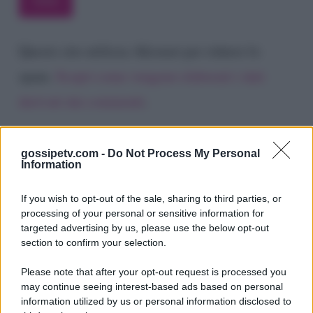
Questo sito utilizza Akismet per ridurre lo
spam.
Scopri come vengono elaborati i dati
derivati dai commenti
.
gossipetv.com -
Do Not Process My Personal
Information
If you wish to opt-out of the sale, sharing to third parties, or
processing of your personal or sensitive information for
targeted advertising by us, please use the below opt-out
section to confirm your selection.
Please note that after your opt-out request is processed you
Gossip e TV è un sito di MASTE S.r.l.
may continue seeing interest-based ads based on personal
viale Luigi Majno n. 21 - 20129 Milano (MI)
information utilized by us or personal information disclosed to