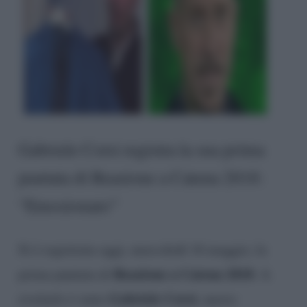
Gabriele Corsi registra la sua prima
puntata di Reazione a Catena 2018:
“Emozionato”
Si è registrata oggi, mercoledì 16 maggio, la
Reazione a Catena 2018
prima puntata di
. A
Gabriele Corsi
rivelarlo è stato
, nuovo