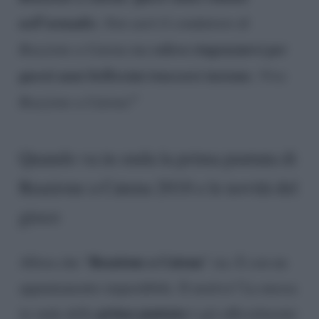
nell’armadio
. Non sarò il conduttore di
volevo ringraziarvi per
Reazione a Catena ma
questi anni bellissimi trascorsi insieme
. Viva
Reazione a Catena!
”
Quando va in onda la prima puntata di
Reazione a Catena 2018 e le novità del
gioco
Reazione a Catena
Allora che “
” sia. E con un
appuntamento imperdibile. Il motivo? La messa
prima puntata
in onda della
è già ufficialmente