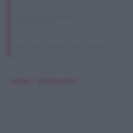
A post shared by Giovanna Civitillo (@giovanna_civitillo)
Amadeus
Reazione A Catena