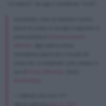
“
sovrapposti
” che oggi si considerano “
risolti
“.
Emozionato, come un bambino il primo
giorno di scuola, mi accingo a registrare la
prima puntata di
#reazioneacatena
@RaiUno
. Ogni volta la stessa
meravigliosa paura che ci ricorda che
siamo vivi. In sottofondo, come sempre, le
voci di
#Linus
@NicoSavi
. Grazie
@radiodeejay
.
— Gabriele Lele Corsi ????
(@corsi_gabriele)
May 16, 2018