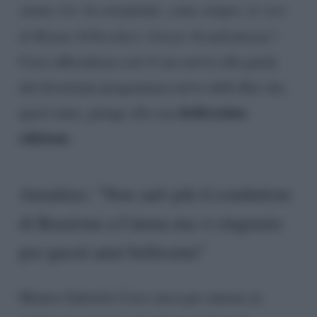
siamo vivi. In sottofondo, come sempre, le voci
di #Linus @NicoSavi. Grazie @radiodeejay
“.
Corsi ufficializza così il suo arrivo alla guida
del divertente programma estivo della Rai che,
dodicesima
quest’anno, giunge alla sua
edizione
.
Amadeus: “Non sarò più il conduttore
di Reazione a Catena ma vi ringrazio
per questi anni bellissimi”
Mentre Gabriele Corsi stava per entrare in