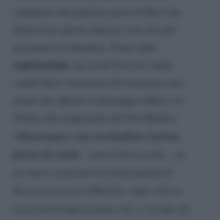
conduttore del popolare gioco di Rai1 che,
almeno per questa stagione, non sarà più
presentato da Amadeus. Prima delle
registrazioni
, sui social Corsi ha voluto
condividere l’emozione del momento con i
propri fan. Questo il messaggio diffuso via
Twitter dal componente del Trio Medusa.
Emozionato, come un bambino il primo
“
giorno di scuola
–
scrive Corsi in rete
-, mi
accingo a registrare la prima puntata di
#reazioneacatena @RaiUno. Ogni volta la
stessa meravigliosa paura che ci ricorda che