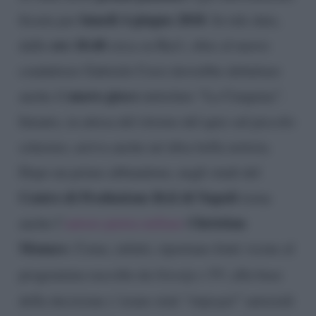
lunedì 4 giugno 2018
fissata per
. In tale data,
ore 18.40
dalle
circa su Rai1, oltre al nuovo
conduttore Gabriele Corsi dovrebbe debuttare
nuovo gioco
anche il
intitolato “La Cinquina”.
Intanto, in attesa del ritorno del quiz sul piccolo
schermo, arriva anche un’altra bella notizia.
Dopo un primo abbandono, negli studi del
Centro di Produzione RAI di Napoli
torna
Christian
anche l’
autore-pietra miliare
Monaco
. Come, infatti, riportano fonti vicine al
programma raccolte da
Gossip e TV
, alla base
della decisione c’erano stati “
impegni
” autoriali