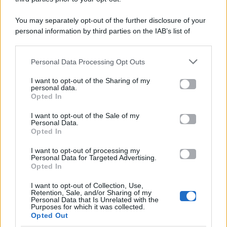
P.Iva 10909580960
You may separately opt-out of the further disclosure of your
personal information by third parties on the IAB’s list of
Categorie
downstream participants.
Gossip
Personal Data Processing Opt Outs
This information may also be disclosed by us to third parties
on the IAB’s List of Downstream Participants that may further
I want to opt-out of the Sharing of my
Televisione
disclose it to other third parties.
personal data.
Opted In
Please note that this website/app uses one or more Google
services and may gather and store information including but
I want to opt-out of the Sale of my
Programmi TV
Personal Data.
not limited to your visit or usage behaviour. You may click to
Opted In
grant or deny consent to Google and its third-party tags to
use your data for below specified purposes in below Google
Amici
I want to opt-out of processing my
consent section.
Personal Data for Targeted Advertising.
Opted In
Ballando Con Le Stelle
I want to opt-out of Collection, Use,
Retention, Sale, and/or Sharing of my
Grande Fratello
Personal Data that Is Unrelated with the
Purposes for which it was collected.
Opted Out
Isola Dei Famosi