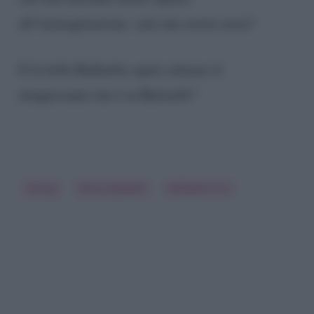
all’immaginazione: sarà una storia seria?
E la bella Raffaella saprà calmare il
dongiovanni che è in Balotelli?
Gossip
Mario Balotelli
Raffaella Fico