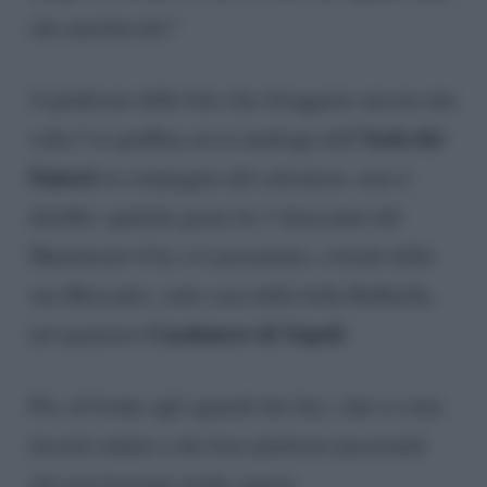
che amichevole?
A giudicare dalle foto che ritraggono ancora una
Isola dei
volta l’ex gieffina ed ex naufraga dell’
Famosi
in compagnia del calciatore, non si
direbbe: qualche giono fa, l’attaccante del
Manchester City si è presentato, a bordo della
sua Mercedes, sotto casa della bella Raffaella,
Casalnuovo di Napoli
nel quartiere
.
Poi, di fronte agli sguardi dei fan, i due si sono
lasciati andare a dei baci piuttosto passionali
che non lasciano molto spazio