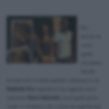
Era
davvero la
verità
quella
raccontata,
durante
un’intervista avvenuta qualche settimana fa, da
Raffaella Fico
riguardo il suo rapporto con il
Mario Balotelli
calciatore
, con il quale già da
tempo si vociferava che ci fosse un rapporto più