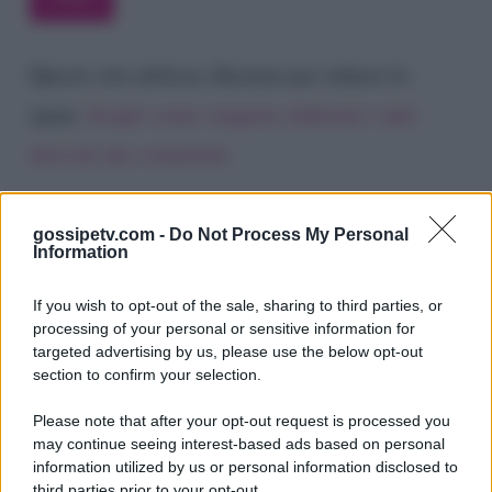
Questo sito utilizza Akismet per ridurre lo
spam.
Scopri come vengono elaborati i dati
derivati dai commenti
.
gossipetv.com -
Do Not Process My Personal
Information
If you wish to opt-out of the sale, sharing to third parties, or
processing of your personal or sensitive information for
targeted advertising by us, please use the below opt-out
section to confirm your selection.
Please note that after your opt-out request is processed you
Gossip e TV è un sito di MASTE S.r.l.
may continue seeing interest-based ads based on personal
viale Luigi Majno n. 21 - 20129 Milano (MI)
information utilized by us or personal information disclosed to
third parties prior to your opt-out.