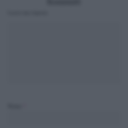
Rosmarina84
Lascia una risposta
Nome
*