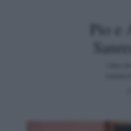
Pio e 
Sanre
I due com
svelano d
Premi invio per cercare o ESC per uscire