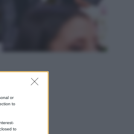
sonal or
ection to
nterest-
closed to