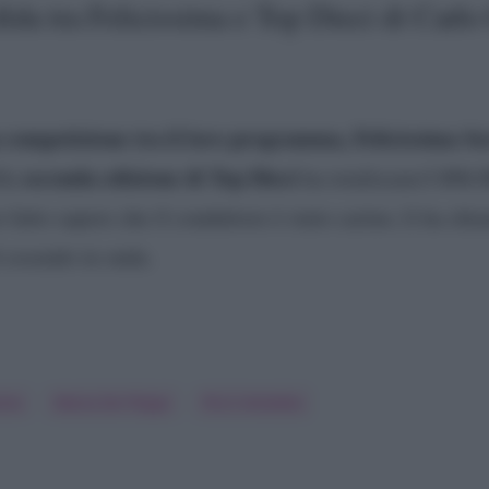
ida tra Felicissima e Top Dieci di Carlo
competizione tra il loro programma, Felicissima Ser
seconda edizione di Top Dieci
lla
ha totalizzato3.806.0
fatto sapere che il conduttore è stato carino, li ha chia
 essendo in onda.
emo
Maria De Filippi
Pio E Amedeo