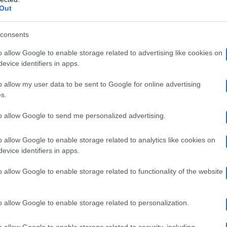
Out
pensiero, un doppio registro, e nessuno sa mettersi in g
consents
elevisione deve intrattenere e non si può assumere tutte
o allow Google to enable storage related to advertising like cookies on
e internet dove succedono cose peggiori
. Quando non 
evice identifiers in apps.
ersagli sono intelligenti. In seguito hanno fatto un par
o allow my user data to be sent to Google for online advertising
s.
olte fuori dagli schemi e pesanti nelle loro battute; il re
to allow Google to send me personalized advertising.
o allow Google to enable storage related to analytics like cookies on
evice identifiers in apps.
 satira sui politici è ormai consolidata mentre in tv c
empre i complimenti. L’unica regola della satira è che
o allow Google to enable storage related to functionality of the website
o allow Google to enable storage related to personalization.
e le basi. Il loro è un mestiere fondato sui sacrifici me
o allow Google to enable storage related to security, including