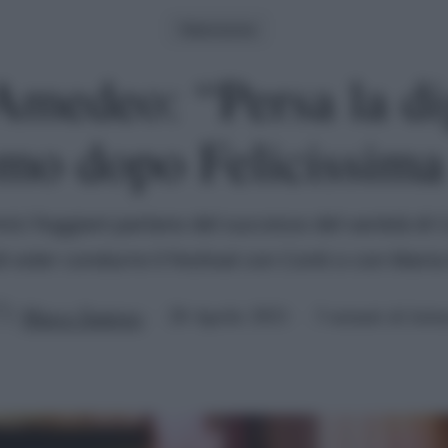
Televisione
Amedeo: “Persa la di
mo dopo Felicissima
ici foggiani parlano del successo del varietà di 
i voler condurre il Festival con Conti o con Maria 
Marco Santoro
28 Aprile 2021
3 minuti di lettu