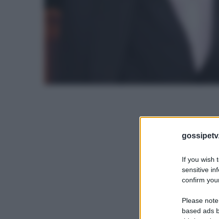
gossipetv
If you wish 
sensitive in
confirm your
Please note
based ads b