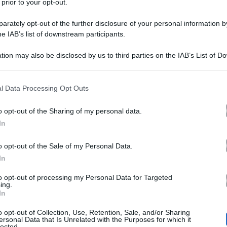
 prior to your opt-out.
rately opt-out of the further disclosure of your personal information by
he IAB’s list of downstream participants.
tion may also be disclosed by us to third parties on the IAB’s List of 
 that may further disclose it to other third parties.
 that this website/app uses one or more Google services and may gath
l Data Processing Opt Outs
Pio e Amedeo con Felicissima Sera
do
. Il varietà di C
including but not limited to your visit or usage behaviour. You may click 
 to Google and its third-party tags to use your data for below specifi
orsa settimana nella prima serata di Rai1 con Top Dieci. 
o opt-out of the Sharing of my personal data.
ogle consent section.
In
72% di share e oltre 5.322.000 spettatori
durante l’osp
ato una media di 4.013.000 spettatori con uno share de
o opt-out of the Sale of my Personal Data.
In
inati ad aumentare visto la fine della trasmissione: ven
to opt-out of processing my Personal Data for Targeted
ssima Sera.
Faranno l’ennesimo boom di ascolti
? La
ing.
In
 volta vincente
. In una intervista per il settimanale
Ch
o opt-out of Collection, Use, Retention, Sale, and/or Sharing
o scorretti puntano sulla correttezza,
“il nostro ca**egg
ersonal Data that Is Unrelated with the Purposes for which it
lected.