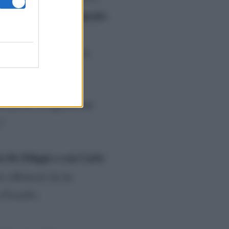
to
Emigratis
. Ai tempi di
e il loro stile.
ersi toccando tutte le
mo perso la dignità ma
”
a De Filippi o con Carlo
e affiancati da un
 Fiorello.