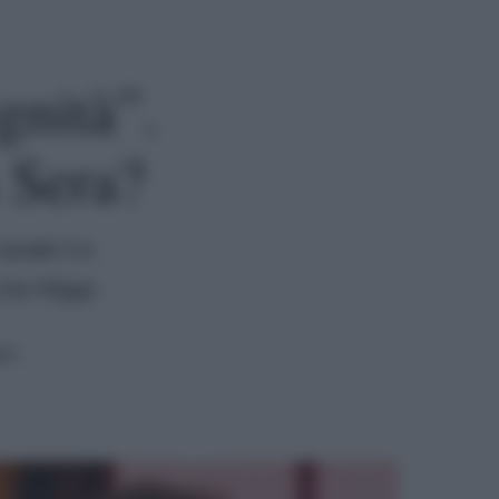
gnità”.
 Sera?
Canale 5 e
De Filippi
ra