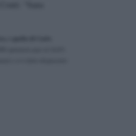
 Conti: “Sana
a, e quello di Carlo
00 spettatori pari al 16,6%
mati e si è detto dispiaciuto