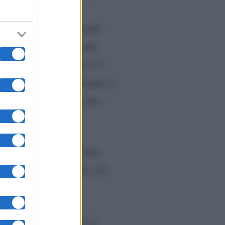
ioco come fanno i grandi.
 le responsabilità, anche
ci sono cattiverie non c’è
agone, comprensibile magari a
 pagava il buffone di corte
’è una forma di ipocrisia
 deve prendere in giro chi
ntre sul web basta che si