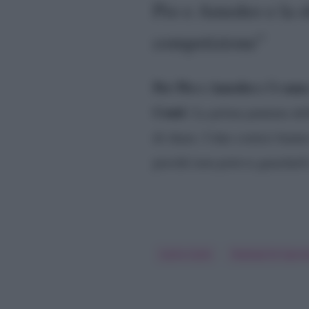
Pio e Amedeo e la sf
competizione”
Per Pio e Amedeo c’è sana 
Conti
. La prima puntata de
di share. I due comici hanno 
perché non poteva guardarli
Carlo Conti
Festival Di Sanr