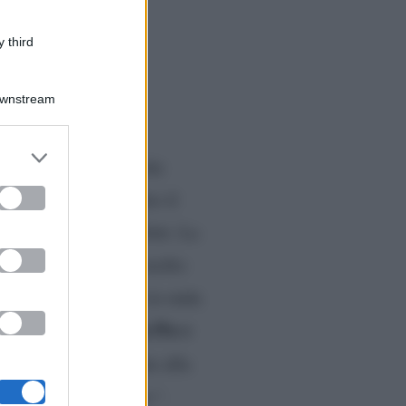
 third
Downstream
er and store
anale 5 ha battuto anche
to grant or
ed purposes
Il duo comico ha fatto il
itata di Francesco Totti. La
l 21% . Numeri che, molto
erdì 30 aprile andrà in onda
formula adottata da Pio e
i
hanno ammesso che alla
io non è mai gratuito”
.