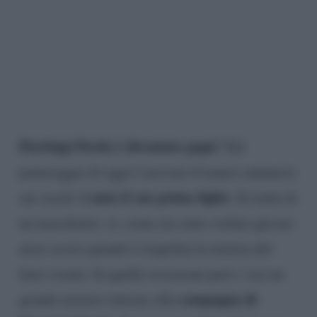
Pierluigi Pardo è diventato papà
! Nel
pomeriggio di oggi è arrivato il tenero annuncio
è nato il suo primo figlio
sui social:
. Si tratta di
un maschietto, sì, come era stato svelato già nei
mesi scorsi quando è trapelata la notizia del
lieto evento. In quella occasione però c’era un
compagna di
grande mistero intorno alla