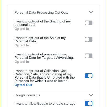
downstream participants.
Gossip
Personal Data Processing Opt Outs
This information may also be disclosed by us to third parties
on the IAB’s List of Downstream Participants that may further
I want to opt-out of the Sharing of my
Televisione
disclose it to other third parties.
personal data.
Opted In
Please note that this website/app uses one or more Google
services and may gather and store information including but
I want to opt-out of the Sale of my
Programmi TV
Personal Data.
not limited to your visit or usage behaviour. You may click to
Opted In
grant or deny consent to Google and its third-party tags to
Amici
use your data for below specified purposes in below Google
I want to opt-out of processing my
consent section.
Personal Data for Targeted Advertising.
Opted In
Ballando Con Le Stelle
I want to opt-out of Collection, Use,
Retention, Sale, and/or Sharing of my
Grande Fratello
Personal Data that Is Unrelated with the
Purposes for which it was collected.
Opted Out
Isola Dei Famosi
Google consents
Pechino Express
I want to allow Google to enable storage