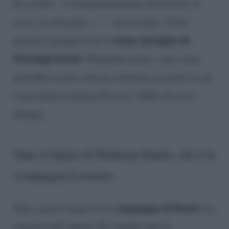
ha scritto:
“Ciruuuuuuuuuuuuu benvenuto. E
non è un dettaglio…!”
. Avrà scritto “Ciru”
nome del figlio di
perché è proprio Ciro il
Pierluigi Pardo
? Potrebbe essere, così come
potrebbe essere solo un richiamo al modo in cui
il giornalista chiama Ferrara. Nulla di certo,
dunque.
Nato il figlio di Pierluigi Pardo, chi è la
compagna Lorenza
compagna di Pardo
Fino a poco tempo fa la
era
rimasta nell’ombra. Per lunghi anni il