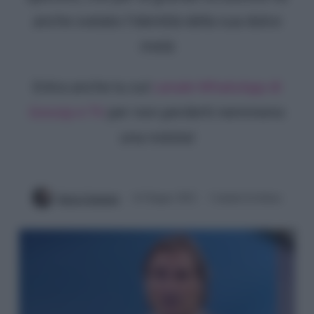
anche svelato l'identità della sua dolce
metà
Entra anche tu sul
canale WhatsApp di
Gossip e TV
per non perderti nemmeno
una notizia!
Ilaria Columpsi
14 Giugno 2022
3 minuti di lettura