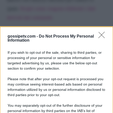
spam.
Scopri come vengono elaborati i dati
derivati dai commenti
.
gossipetv.com -
Do Not Process My Personal
Information
If you wish to opt-out of the sale, sharing to third parties, or
processing of your personal or sensitive information for
targeted advertising by us, please use the below opt-out
section to confirm your selection.
Please note that after your opt-out request is processed you
Gossip e TV è un sito di MASTE S.r.l.
may continue seeing interest-based ads based on personal
viale Luigi Majno n. 21 - 20129 Milano (MI)
information utilized by us or personal information disclosed to
P.Iva 10909580960
third parties prior to your opt-out.
You may separately opt-out of the further disclosure of your
personal information by third parties on the IAB’s list of
Categorie