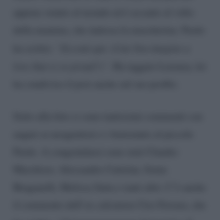
appena venuto al mondo ed è accanto al volto
della mamma, che indossa la mascherina. Pardo
ha scritto:
“Eccomi qui. (Can You imagine a
love that is so proud?)”
. Ha taggato Lorenza, lei
ha condiviso il post anche sul suo profilo.
Sotto alla foto ci sono tantissimi commenti con
auguri ai neogenitori e i benvenuto al piccolo
Pardo. A congratularsi sono stati Claudio
Marchisio, Alessandro Cattelan, Sonia
Bruganelli, Melissa Satta e tanti altri. C’è anche
il commento dell’ex calciatore Ciro Ferrara, che