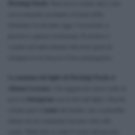
Pierluigi Pardo
. Non aveva svelato chi è, non
aveva neanche accennato al nome della
fortunata. Lo ha fatto oggi, l’occasione si
prestava a questa rivelazione. Il mistero è
svanito nel nulla dinanzi alla forte gioia di
stringere tra le braccia il loro primogenito.
La mamma del figlio di Pierluigi Pardo si
chiama Lorenza
, l’ha taggata lui stesso sotto al
Instagram
post su
con la foto del figlio. Non ha
nome
svelato però il
del bimbo, che si potrebbe
intuire da un commento lasciato sotto allo
scatto. Nella foto si vede il visino del piccolo