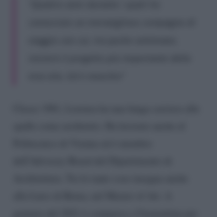
“Quattro anni durante i quali ho
conosciuto un meraviglioso compagno di
viaggio con cui, tra poche settimane,
inizierò il progetto più importante della
mia vita. Ed è maschio”
Classe 1981, Lorenza ha una lunga carriera alle
spalle come architetto. Ha lavorato anche al
Politecnico di Vienna ed è membro
dell’Advisory Board del Dipartimento di
Architettura. Tra le tante cose insegna anche
alla Luiss di Roma, nel Master of Art. A
gennaio del 2021 è comparsa a Unomattina per