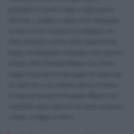
giornalista è riuscito a tenere segreta questa
relazione, o meglio si sapeva fosse impegnato
ma non con chi. Lorenza è un architetto, ma
anche urbanista e teorica della rigenerazione
urbana. Su Instagram si presenta come direttore
artistico della Triennale Milano, ma a inizio
maggio ha postato un messaggio dal quale pare
di capire che si sia conclusa questa avventura.
Lorenza ha lasciato la Triennale Milano e nel
concludere questo percorso ha anche accennato
a Pardo e al figlio in arrivo: