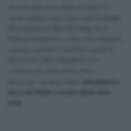
Al centro della nuova offerta di Canale 5 ci
saranno qualità e show rivolti a tutti la famiglia.
Dai programmi di Maria De Filippi, di cui
Mediaset non può fare a meno e che continuano
a piacere a spettatori e investitori, a quelli di
Gerry Scotti e Piero Chiambretti
(tra i
conduttori più stimati da Pier Silvio
più palinsesto,
Berlusconi).
La linea è chiara:
ma a costi ridotti e con una visione meno
trash.