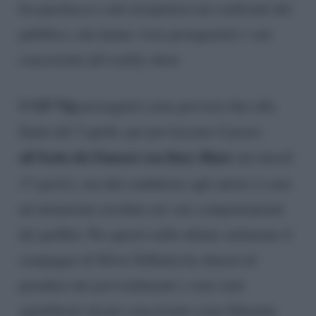
fra parolacce e atti irrispettosi nei confronti del
pubblico, che hanno visto protagonisti i vari
concorrenti del reality show.
GF Vip
Il
proseguirà come previsto fino alla
finale del 3 aprile, per poi lasciare il posto
all’Isola dei Famosi con Ilary Blasi
(da lunedì
17 aprile)
, ma dal conduttore agli autori ci sarà
un’attenzione assoluta sui vari comportamenti
dei gieffini. Per questo nelle ultime settimane il
compagno di Silvia Toffanin ha chiesto di
prendere dei provvedimenti e sono stati
squalificati alcuni concorrenti come Edoardo