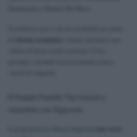
Donnamaria e Daniele Dal Moro.
Il problema non è solo di sensibilità ma anche
ritorno economico
di
. Alcuni investitori non
vedono di buon occhio associare il loro
prestigio a prodotti eccessivamente trash e
veicoli di volgarità.
Il Grande Fratello Vip tornerà a
settembre con Signorini
non verrà
Il programma di Alfonso Signorini