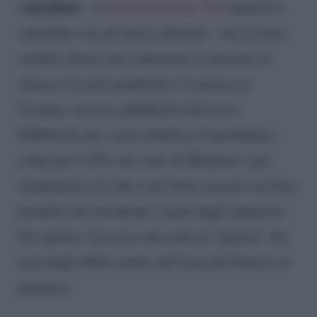
cancellato
– il
Grande Fratello Vip
ripartirà a
settembre con un’ottava edizione – ma la linea
sembra chiara: per contrastare il mercato in
ribasso, fra post pandemia e la guerra in
Ucraina, serve la pubblicità televisiva.
Pubblicità che, come ribadisce il quotidiano,
conta per il 56% nei conti di Mediaset e per
mantenerla così alta e per farla crescere servono
prodotti che incontrano i gusti degli spettatori.
Per questo è in corso una sorta di “pulizia” che
avrà degli effetti anche sull’Isola dei Famosi in
partenza.