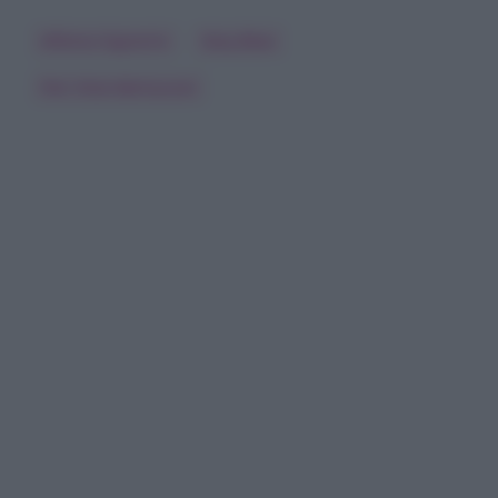
Alfonso Signorini
Ilary Blasi
Pier Silvio Berlusconi