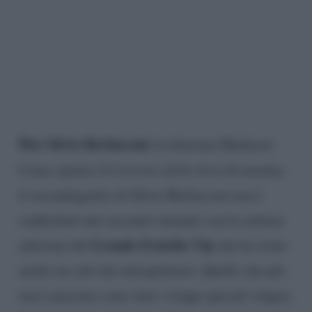
Pier Silvio Berlusconi
rivoluziona Mediaset.
Come riporta
Il Corriere della Sera-Economia
,
il secondogenito di Silvio Berlusconi non è
soddisfatto dei riscontri ottenuti con la settima
Grande Fratello Vip
edizione del
che ha avuto
anche un calo dei telespettatori. Quello che più
non è piaciuto sono stati i troppi episodi volgari,