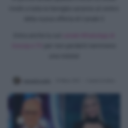
rivolti a tutta la famiglia saranno al centro
della nuova offerta di Canale 5
Entra anche tu sul
canale WhatsApp di
Gossip e TV
per non perderti nemmeno
una notizia!
Antonella Latilla
20 Marzo 2023
2 minuti di lettura