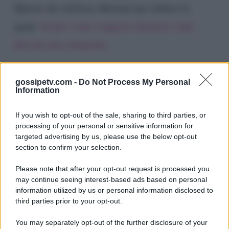
Questo sito utilizza Akismet per ridurre lo
spam.
Scopri come vengono elaborati i dati
derivati dai commenti
.
gossipetv.com -
Do Not Process My Personal
Information
If you wish to opt-out of the sale, sharing to third parties, or
processing of your personal or sensitive information for
targeted advertising by us, please use the below opt-out
section to confirm your selection.
Please note that after your opt-out request is processed you
Gossip e TV è un sito di MASTE S.r.l.
may continue seeing interest-based ads based on personal
viale Luigi Majno n. 21 - 20129 Milano (MI)
information utilized by us or personal information disclosed to
third parties prior to your opt-out.
P.Iva 10909580960
You may separately opt-out of the further disclosure of your