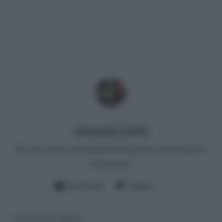
Antonella Latilla
Per info email:
antonellalatilla@gmail.com
instagram:
cheloidea21
Facebook
Twitter
Lascia una risposta