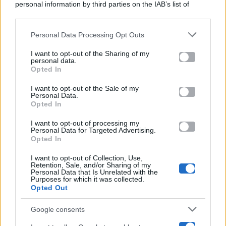
personal information by third parties on the IAB’s list of
Categorie
downstream participants.
Gossip
Personal Data Processing Opt Outs
This information may also be disclosed by us to third parties
on the IAB’s List of Downstream Participants that may further
I want to opt-out of the Sharing of my
Televisione
disclose it to other third parties.
personal data.
Opted In
Please note that this website/app uses one or more Google
services and may gather and store information including but
I want to opt-out of the Sale of my
Programmi TV
Personal Data.
not limited to your visit or usage behaviour. You may click to
Opted In
grant or deny consent to Google and its third-party tags to
use your data for below specified purposes in below Google
Amici
I want to opt-out of processing my
consent section.
Personal Data for Targeted Advertising.
Opted In
Ballando Con Le Stelle
I want to opt-out of Collection, Use,
Retention, Sale, and/or Sharing of my
Grande Fratello
Personal Data that Is Unrelated with the
Purposes for which it was collected.
Opted Out
Isola Dei Famosi
Google consents
Pechino Express