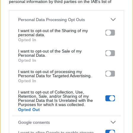
personal information by third parties on the IAB’s list of
Categorie
downstream participants.
Gossip
Personal Data Processing Opt Outs
This information may also be disclosed by us to third parties
on the IAB’s List of Downstream Participants that may further
I want to opt-out of the Sharing of my
Televisione
disclose it to other third parties.
personal data.
Opted In
Please note that this website/app uses one or more Google
services and may gather and store information including but
I want to opt-out of the Sale of my
Programmi TV
Personal Data.
not limited to your visit or usage behaviour. You may click to
Opted In
grant or deny consent to Google and its third-party tags to
Amici
use your data for below specified purposes in below Google
I want to opt-out of processing my
consent section.
Personal Data for Targeted Advertising.
Opted In
Ballando Con Le Stelle
I want to opt-out of Collection, Use,
Retention, Sale, and/or Sharing of my
Grande Fratello
Personal Data that Is Unrelated with the
Purposes for which it was collected.
Opted Out
Isola Dei Famosi
Google consents
Pechino Express
I want to allow Google to enable storage