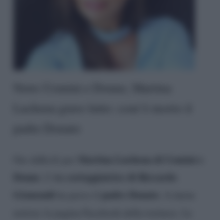
News Uomini e Donne, Martina
Luchena grave lutto: com’è morto il
padre Donato
Martina Luchena di Uomini e
Ore difficili per
Donne
‘ex corteggiatrice di Riccardo
. L
Gismondi
padre Donato
ha perso il
. A darne
notizia la pagina Facebook della torinese. Le