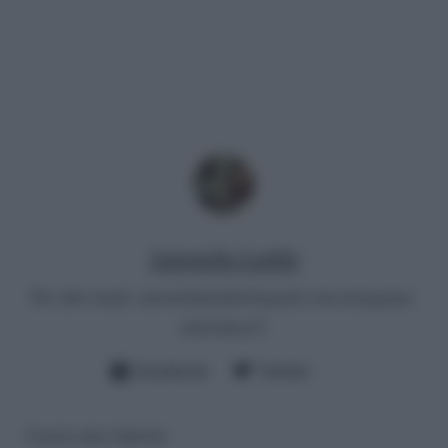
Antonella Latilla
Per info email:
antonellalatilla@gmail.com
instagram:
cheloidea21
Facebook
Twitter
Lascia una risposta