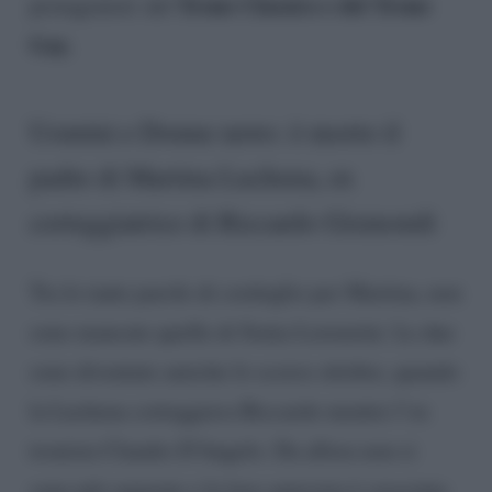
Trono Classico e del Trono
protagonisti del
Gay.
Uomini e Donne news: è morto il
padre di Martina Luchena, ex
corteggiatrice di Riccardo Gismondi
Tra le tante parole di cordoglio per Martina, non
sono mancate quelle di Sonia Lorenzini. Le due
sono diventate amiche lo scorso ottobre, quando
la Luchena corteggiava Riccardo mentre l’ex
tronista Claudio D’Angelo. Da allora non si
sono più separate e la loro amicizia è cresciuta