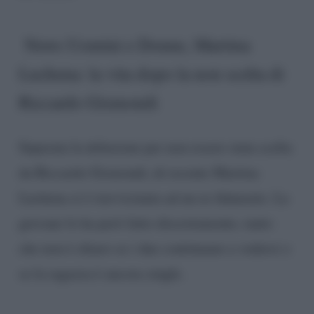
News Uomini e Donne, Martina
Luchena: la vita dopo la non scelta di
Riccardo Gismondi
Superata la delusione per non essere stata scelta
da Riccardo Gismondi, di recente Martina
Luchena si è riavvicinata ad un ex fidanzato. La
giovane lo ha però fatto discretamente, tanto
che non è chiaro se i due continuano a vedersi o
se la ragazza è ancora single.