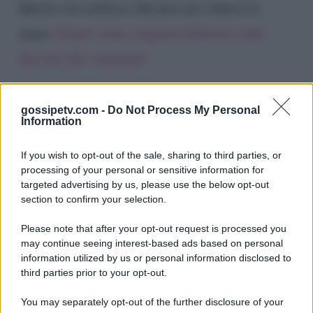
Questo sito utilizza Akismet per ridurre lo
spam.
Scopri come vengono elaborati i dati
derivati dai commenti
.
gossipetv.com -
Do Not Process My Personal
Information
If you wish to opt-out of the sale, sharing to third parties, or
processing of your personal or sensitive information for
targeted advertising by us, please use the below opt-out
section to confirm your selection.
Please note that after your opt-out request is processed you
Gossip e TV è un sito di MASTE S.r.l.
may continue seeing interest-based ads based on personal
viale Luigi Majno n. 21 - 20129 Milano (MI)
information utilized by us or personal information disclosed to
P.Iva 10909580960
third parties prior to your opt-out.
You may separately opt-out of the further disclosure of your