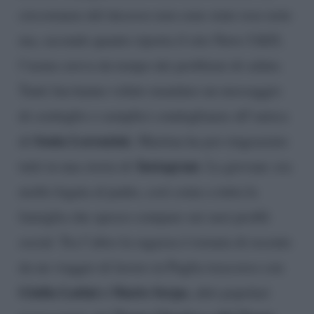
circostanze del decesso non sono state rese note
ma, secondo quanto riporta il sito News U&D,
l’uomo aveva da tempo dei problemi di salute.
Tanti fan hanno voluto mandare un messaggio
di cordoglio o semplici condoglianze all’amica
Sonia Lorenzini.
di
Martina ha poi ringraziato
Instagram
tutti in una storia di
. La giovane era
molto legata al padre, così come a tutta la
famiglia che spesso compare sui suoi profili
social. Tra l’altro la ragazza è tornata di recente
da un viaggio di lavoro in Puglia trascorso con
Giulia Latini e Mario Serpa
, altri popolari