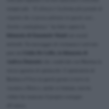
sempre più.
“Il silenzio è la forma più grande di
rispetto che si possa adottare in questi casi…
Sentite condoglianze”
ha fatto sapere la
fidanzata di Emanuele Mauti
sui social
network. Un messaggio di vicinanza è arrivato
Giulia De Lellis, la fidanzata di
pure da
Andrea Damante
che condivide con Martina la
stessa agenzia di spettacolo. L’opinionista di
Barbara d’Urso in questi giorni si trova in
vacanza a Ibiza e, anche se lontana, non ha
voluto far mancare il proprio sostegno
all’amica.