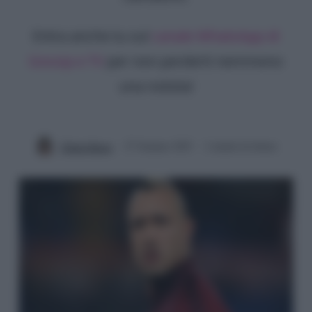
Entra anche tu sul
canale WhatsApp di
Gossip e TV
per non perderti nemmeno
una notizia!
Chiara Russo
27 Gennaio 2025
2 minuti di lettura