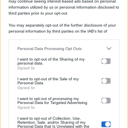
may continue seeing interest-based ads based on personal
viale Luigi Majno n. 21 - 20129 Milano (MI)
information utilized by us or personal information disclosed to
P.Iva 10909580960
third parties prior to your opt-out.
You may separately opt-out of the further disclosure of your
personal information by third parties on the IAB’s list of
Categorie
downstream participants.
Gossip
Personal Data Processing Opt Outs
This information may also be disclosed by us to third parties
on the IAB’s List of Downstream Participants that may further
I want to opt-out of the Sharing of my
Televisione
disclose it to other third parties.
personal data.
Opted In
Please note that this website/app uses one or more Google
services and may gather and store information including but
I want to opt-out of the Sale of my
Programmi TV
Personal Data.
not limited to your visit or usage behaviour. You may click to
Opted In
grant or deny consent to Google and its third-party tags to
Amici
use your data for below specified purposes in below Google
I want to opt-out of processing my
consent section.
Personal Data for Targeted Advertising.
Opted In
Ballando Con Le Stelle
I want to opt-out of Collection, Use,
Retention, Sale, and/or Sharing of my
Grande Fratello
Personal Data that Is Unrelated with the