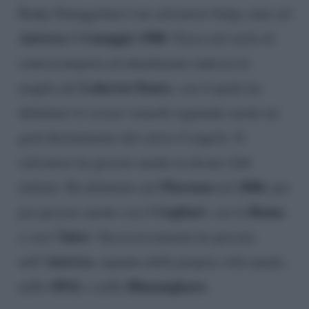
Radja Nainggolam è un calciatore belga, nato ad
Anversa
4 maggio 1988
il
. Gioca nel ruolo di
centrocampista ed attualmente indossa la
Lokeren-Temse
maglia del
, con il quale ha
debuttato lo scorso venerdì segnando anche un
goal direttamente dal calcio d’angolo. Il
calciatore ha giocato anche in alcuni club
Piacenza
2006
italiani. Ha debuttato nel
nel
, per
Cagliari
Roma
poi giocare anche con il
, con la
Inter
e con l’
. Successivamente ha giocato
Anversa
nell’
, squadra della propria città natale,
SPAL
Bhayangkara
nello
e nella
.