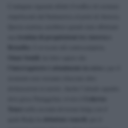
L’indagine riguarda difatti il traffico di sostanze
stupefacenti dal Sudamerica al porto di Anversa.
Questa mattina sarebbero quindi state effettuate
trentina di perquisizioni tra Anversa e
una
Bruxelles
. L’avvocato del centrocampista,
Omar Souidi
, ha fatto sapere che
l’interrogatorio è attualmente in corso
e per il
momento non verranno rilasciate altre
dichiarazioni in merito. Anche l’attuale squadra
Lokeren-
dove gioca Nainggolan, ovvero il
Temse
nella seconda divisione belga con il
debuttato venerdì
quale Radja ha
, per il