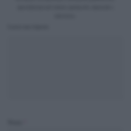
specializzata nel settore spettacolo, musicale e
televisivo.
Lascia una risposta
Nome
*