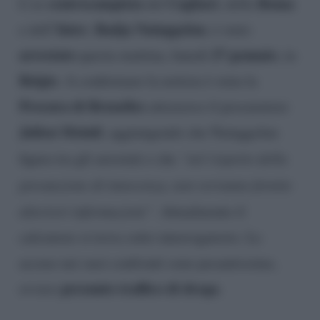
centrocampista
Cagliari
Roma
L’ex
del
, della
Inter
Radja Nainggolan
e dell’
,
, è stato
arrestato
27 gennaio
questa mattina, lunedì
, in
Belgio
. A confermare la notizia è stata la
Procura di Bruxelles
attraverso il procuratore
Julien Moinil
, aggiungendo che Nainggolan
figura tra gli arrestati e che
“nel rispetto della
presunzione di innocenza, non verranno fornite
ulteriori informazioni”
. Attualmente il
calciatore si trova sotto interrogatorio. Le
accuse nei suoi confronti sono pesantissime,
presunto traffico di droga
ovvero
.