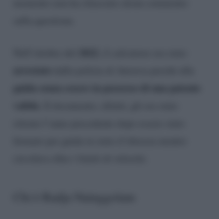
momento non ha rilasciato alcun commento
sulla questione.
2022
Nell’ottobre del
, il calciatore era stato
arrestato
dalla polizia di Anversa perché alla
guida senza essere in possesso di una patente
valida
. Il documento, difatti, gli era stato
ritirato l’anno precedente dopo essere stato
fermato per guida in stato d’ebrezza mentre
circolava oltre i limiti di velocità.
Chi è Radja Nainggolam