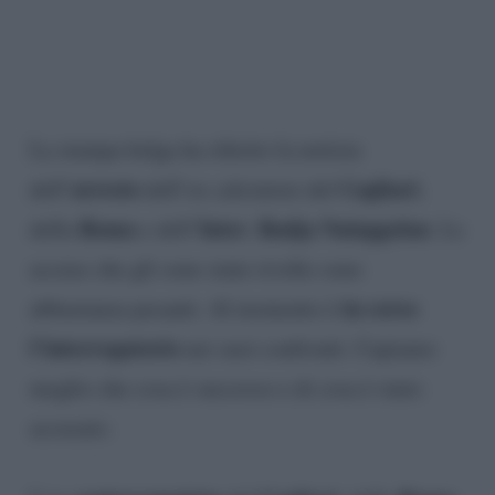
La stampa belga ha riferito la notizia
arresto
Cagliari
dell’
dell’ex calciatore del
,
Roma
Inter
Radja Nainggolan
della
e dell’
,
. Le
accuse che gli sono state rivolte sono
in corso
abbastanza pesanti. Al momento è
l’interrogatorio
nei suoi confronti. Capiamo
meglio che cosa è successo e di cosa è stato
accusato.