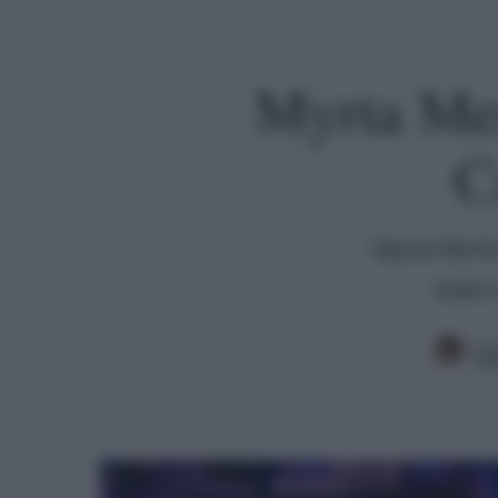
Myrta Mer
C
Myrta Merlin
stata 
Cl
Premi invio per cercare o ESC per uscire