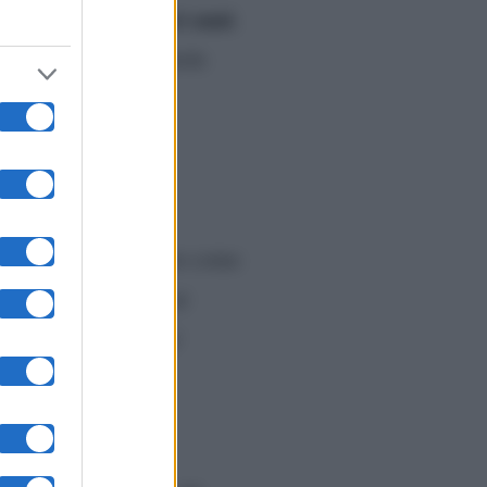
dodici anni
ta negli ultimi
.
parole
er le
dedicatole
erlino ha confessato come
iosa, cosa che non mi
o, cambi casa perché
i quelle che non si