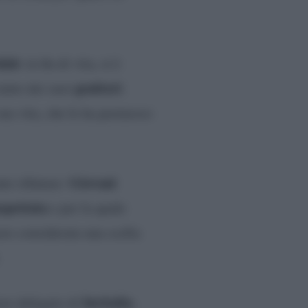
dale
in fin di vita, si è
genitori
aiuto dei suoi
.
sua vita, che le ha permesso
Giovani
e rifiutare:
spettata
e per la quale
ere considerata una scelta
Invitalia
re delegato di
,