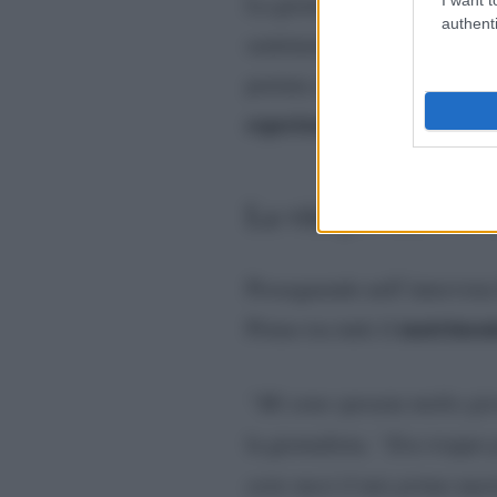
La giornalista ha rivelato d
authenti
gra
sentimento dovuto alla
na
portata a sperimentare la
esperienza
.
La vita privata e le d
Proseguendo nell’intervista
matrimon
Primo tra tutti il
“Mi sono sposata molto gio
la giornalista
. “Era troppo 
sette mesi il mio primo mar