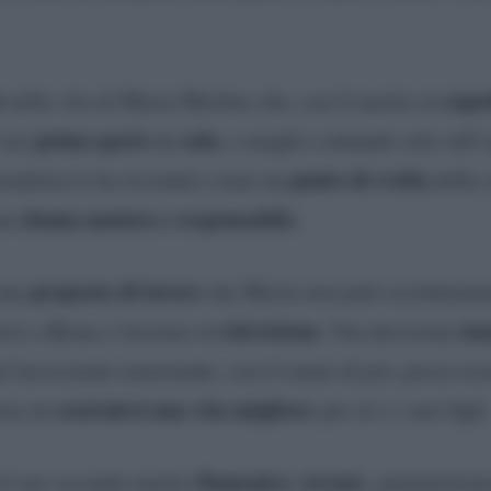
e
ospe
nella vita di Myrta Merlino che, con il marito in
primo parto
sola
 suo
da
, o meglio contando solo sull’
punto di svolta
ornalista lo ha ricordato come un
della 
donna matura e responsabile.
una
proposta di lavoro
 una
che Myrta non potè assolutament
televisione
ina
rirsi a Roma e lavorare in
. Una decisione
n’incosciente nonostante, con il senno di poi, possa ess
costruirsi una vita migliore
ise di
per sé e i suoi figli.
Domenico
Arcuri,
il suo secondo marito
amministrato