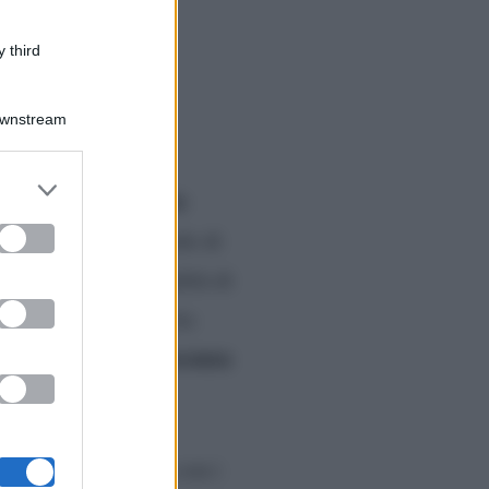
 third
Downstream
er and store
 9 settembre
Myrta
,
to grant or
ed purposes
nalista
ha avuto modo di
e da Mediaset in qualità di
rico per il quale Myrta
vacanza
dosi solamente un
gno
ma soprattutto con i