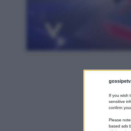
gossipetv
If you wish 
sensitive in
confirm your
Please note
based ads b