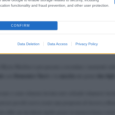
grande emozione
i aver provato una
durante la prima pu
cation functionality and fraud prevention, and other user protection.
nde umiltà
che la stessa Merlino ha rivelato di coltivar
turale paura
che hanno tutti nel momento in cui si bu
CONFIRM
Data Deletion
Data Access
Privacy Policy
ifficoltà
 Myrta Merlino è poi passata a ricordare i momenti sali
io
Domenico Tucci
nascita
due figli
con
e la
dei primi
vane e sono rimasta incinta non volendo rimanere inci
presto perché avevo avuto una proposta di lavoro a Ro
ito ebbe un incidente molto grave in motocicletta e rest