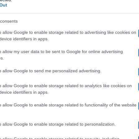
rare il tempo che il lavoro ha tolto alla sua sfera priva
Out
commossa
rso dell’intervista Myrta Merlino si è anche
p
consents
incoraggiamento
per questa nuova avventura.
o allow Google to enable storage related to advertising like cookies on
evice identifiers in apps.
 nuovo Pomeriggio 5
o allow my user data to be sent to Google for online advertising
s.
to allow Google to send me personalized advertising.
ma settimana
di
conduzione di Pomeriggio 5
e Myrta M
ni
anno
le siano sembrati un
:
“Sono arrivata molto ans
o allow Google to enable storage related to analytics like cookies on
evice identifiers in apps.
 questo mestiere da tanto tempo però quando cambi tutt
o allow Google to enable storage related to functionality of the website
ubblico, format e orario si tratta di una prima volta d
o allow Google to enable storage related to personalization.
o allow Google to enable storage related to security, including