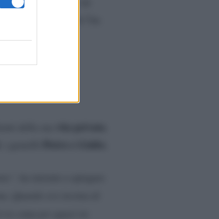
ntata del talk show, un
e ancora e che quindi l’ha
nuova
ttano in una
vita privata
enti della sua
.
Pietro e Giulio.
, i gemelli
nta”,
ha iniziato a spiegare
ma. Quando ero incinta di
ò in coma per quasi tre