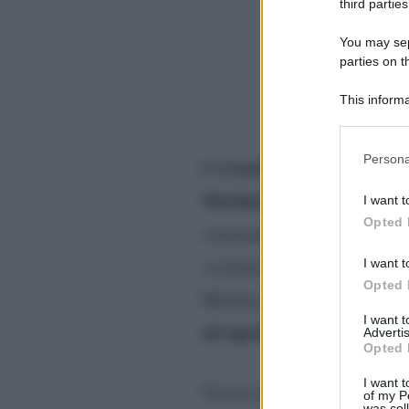
third parties
You may sepa
parties on t
This informa
Participants
Please note
Persona
4 settembre
Il
ha debuttato
information 
deny consent
Merlino
Si
è stata ospite di
I want t
in below Go
Opted 
esternare la sua grande emoz
Barbara d’Urs
sostituta di
I want t
Opted 
Merlino ha rivelato di ess
I want 
ad agosto
P
nella sua amata
Advertis
Opted 
I want t
Giorni che le hanno permes
of my P
was col