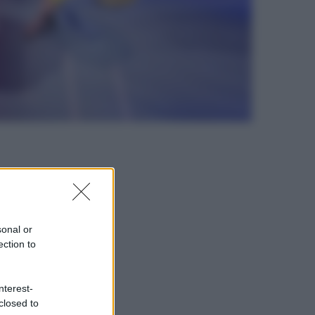
sonal or
ection to
nterest-
closed to