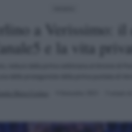
Verissimo
lino a Verissimo: il 
anale5 e la vita priva
o, reduce dalla prima settimana al timone di Po
una delle protagoniste della prima puntata di Ve
audia Maria Cordara
9 Settembre 2023
5 minuti di