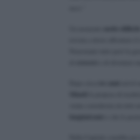
mesi.”
molto difficil
Un momento
trovata a dover affrontare il
Nonostante tutto però la gi
crescere
di
e di diventare 
tre anni
Dopo circa
arrivò
Minoli
le propose di trasfe
venne considerata da tutti u
lungimirante
e che le perm
Nella Capitale conobbe poi 