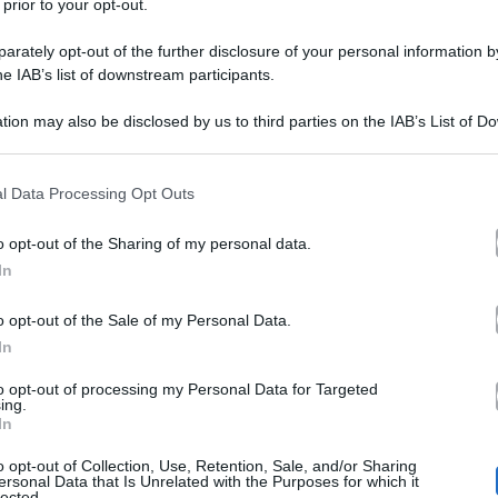
 prior to your opt-out.
rately opt-out of the further disclosure of your personal information by
he IAB’s list of downstream participants.
tion may also be disclosed by us to third parties on the IAB’s List of 
 that may further disclose it to other third parties.
 that this website/app uses one or more Google services and may gath
l Data Processing Opt Outs
Mediaset
Pomeriggio 5
sabato
 su
al timone di
e oggi,
including but not limited to your visit or usage behaviour. You may click 
 to Google and its third-party tags to use your data for below specifi
lvia Toffanin
Verissimo
gior
nel salotto di
. La celebre
o opt-out of the Sharing of my personal data.
ogle consent section.
In
importante incarico
ione e gratitudine per l’
affidatol
o
talk show pomeridiano
Canale5
nel celebre
di
. Inca
o opt-out of the Sale of my Personal Data.
In
lavorando tutta l’estate
ersi impegnata molto
e regalan
to opt-out of processing my Personal Data for Targeted
antelleria
per ricaricare le pile.
ing.
In
o opt-out of Collection, Use, Retention, Sale, and/or Sharing
momenti speciali
compa
so anche di passare dei
con il
ersonal Data that Is Unrelated with the Purposes for which it
lected.