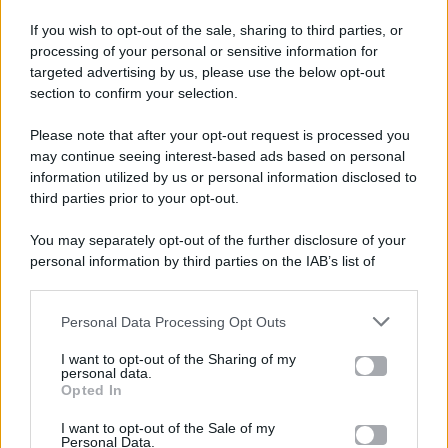
If you wish to opt-out of the sale, sharing to third parties, or
processing of your personal or sensitive information for
targeted advertising by us, please use the below opt-out
section to confirm your selection.
Please note that after your opt-out request is processed you
Gossip e TV è un sito di MASTE S.r.l.
may continue seeing interest-based ads based on personal
viale Luigi Majno n. 21 - 20129 Milano (MI)
information utilized by us or personal information disclosed to
third parties prior to your opt-out.
P.Iva 10909580960
You may separately opt-out of the further disclosure of your
personal information by third parties on the IAB’s list of
Categorie
downstream participants.
Gossip
Personal Data Processing Opt Outs
This information may also be disclosed by us to third parties
on the IAB’s List of Downstream Participants that may further
I want to opt-out of the Sharing of my
Televisione
disclose it to other third parties.
personal data.
Opted In
Please note that this website/app uses one or more Google
services and may gather and store information including but
I want to opt-out of the Sale of my
Programmi TV
Personal Data.
not limited to your visit or usage behaviour. You may click to