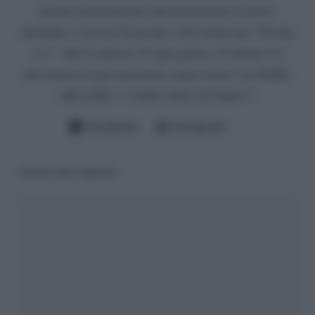
fortuna di trasformare questa passione in lavoro
iniziando a scrivere di gossip e televisione per “Gossip
e tv”. Amo la musica, di ogni genere, il cinema e la
televisione in ogni sua forma: seguo serie tv su Netflix,
talk su Rai 1 e reality show su Canale 5.
Facebook
Instagram
Lascia una risposta