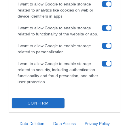
Collabora con noi
I want to allow Google to enable storage
related to analytics like cookies on web or
device identifiers in apps.
Contatti
I want to allow Google to enable storage
Privacy Policy
related to functionality of the website or app.
Cookie Policy
I want to allow Google to enable storage
related to personalization.
Pubblicità
I want to allow Google to enable storage
related to security, including authentication
functionality and fraud prevention, and other
user protection.
© 2026 Gossip e Tv. email:
redazione@gossipetv.com
-
Preferenze Privacy
- Riproduzione riservata - Photo
CONFIRM
Credits: Le immagini presenti in questo sito sono di
proprietà di Maste Srl
Data Deletion
Data Access
Privacy Policy
x-
facebook
instagram