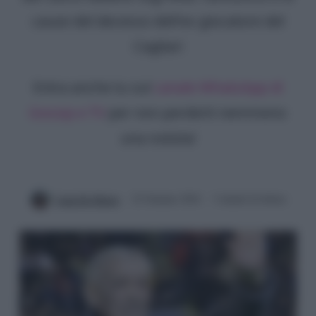
cause del decesso dell'ex giocatore del
Cagliari
Entra anche tu sul
canale WhatsApp di
Gossip e TV
per non perderti nemmeno
una notizia!
Luna De Massis
22 Gennaio 2024
3 minuti di lettura