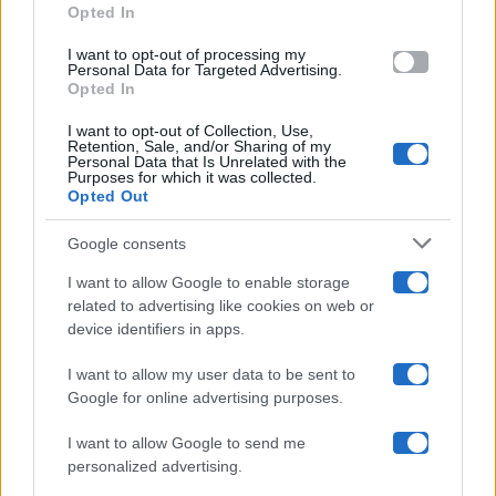
Opted In
grant or deny consent to Google and its third-party tags to
use your data for below specified purposes in below Google
Amici
I want to opt-out of processing my
consent section.
Personal Data for Targeted Advertising.
Opted In
Ballando Con Le Stelle
I want to opt-out of Collection, Use,
Retention, Sale, and/or Sharing of my
Grande Fratello
Personal Data that Is Unrelated with the
Purposes for which it was collected.
Opted Out
Isola Dei Famosi
Google consents
Pechino Express
I want to allow Google to enable storage
related to advertising like cookies on web or
Uomini E Donne
device identifiers in apps.
I want to allow my user data to be sent to
Google for online advertising purposes.
Maste S.r.l.
I want to allow Google to send me
Chi siamo
personalized advertising.