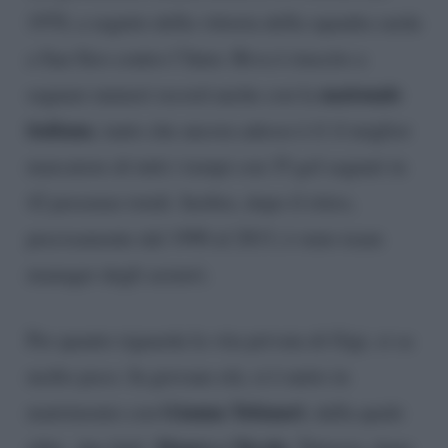
1970, a seguito della vittoria della squadra sarda
a San Siro contro l’Inter. Riva è riuscito a
nazionale
segnare numeri record anche con la
italiana
, tanto che ancora adesso è il il miglior
marcatore di tutti i tempi con 35 gol segnati in
42 presenze totali. Inoltre, dopo il ritiro,
precisamente dal 1990 al 2013, è stato team
manager degli azzurri.
Per quanto riguarda la vita privata di Gigi, si sa
molto poco. In giovane età, si è unito in
Gianna Tofanari
matrimonio con
, dalla quale
Mauro e Nicola
ebbe due figli:
. Tuttavia, dopo