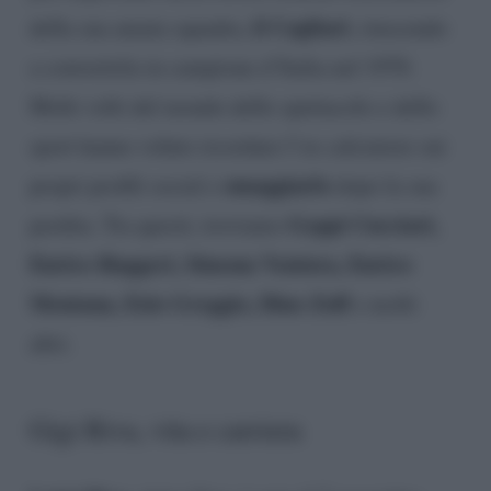
il Cagliari
della sua amata squadra,
, riuscendo
a convertirla in campione d’Italia nel 1970.
Molti volti del mondo dello spettacolo e dello
sport hanno voluto ricordare l’ex calciatore sui
omaggiarlo
propri profili social e
dopo la sua
Geppi Cucciari,
perdita. Tra questi, troviamo
Enrico Ruggeri, Simona Ventura, Enrico
Mentana, Ezio Greggio, Dino Zoff
e molti
altri.
Gigi Riva, vita e carriera