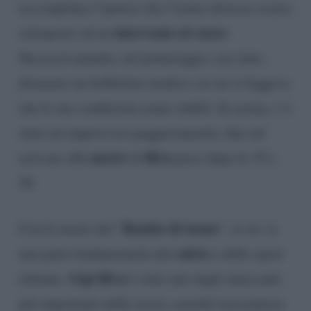
era trapelata l’ipotesi che l’uomo dovesse essere
intervento al cuore
sottoposto ad un
.
Successivamente, nel pomeriggio, era stato
diramato un bollettino medico, in cui si leggeva
che le sue condizioni erano stabili. In serata, c’è
stato un improvviso peggioramento, fino ad
morte
Riva
arrivare alla
di
poco dopo le 19 e
30.
Rombo di tuono
Con la morte del “
“, se ne va
calcio
una parte fondamentale del
e dello sport
Gigi Riva
italiano.
è stato uno degli attaccanti
più importanti della storia, nonché trascinatore