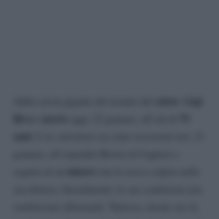
calcio
Gigi
Addio ad un gigante del mondo del
:
Riva
morto
79
è
oggi, 22 gennaio, all’età di
anni
. L’ex calciatore era stato ricoverato ieri, 21
gennaio, all’ospedale Brotzu di Cagliari a
infarto
seguito di un
che lo aveva colpito nella
sua dimora. Inizialmente, le sue condizioni non
sembravano allarmanti. Tuttavia, alcune ore fa,