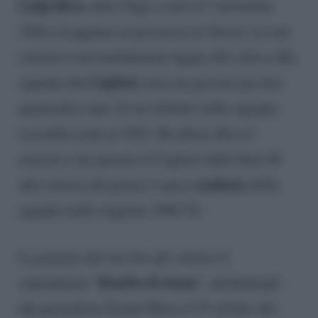
Luigi Riva
, detto Gigi, è nato il 7 novembre
1944 a Leggiuno in provincia di Varese. La sua
carriera è inevitabilmente legata alla città e alla
Cagliari
squadra del
, dove ha giocato per ben
quattordici anni. Il suo debutto nella squadra
rossoblù risale al 1963. Da allora, Riva è
riuscito a far passare il Cagliari dalla Serie B
scudetto
alla vittoria del primo e unico
della
squadra nella stagione 1969-70.
La potenza del suo tiro gli valsero il
Rombo di tuono
soprannome “
“, attribuitogli
dal giornalista Gianni Brera il 25 ottobre del