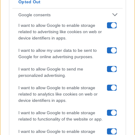
Opted Out
Isola Dei Famosi
Google consents
Pechino Express
I want to allow Google to enable storage
related to advertising like cookies on web or
Uomini E Donne
device identifiers in apps.
I want to allow my user data to be sent to
Google for online advertising purposes.
Maste S.r.l.
I want to allow Google to send me
Chi siamo
personalized advertising.
Collabora con noi
I want to allow Google to enable storage
related to analytics like cookies on web or
device identifiers in apps.
Contatti
I want to allow Google to enable storage
Privacy Policy
related to functionality of the website or app.
Cookie Policy
I want to allow Google to enable storage