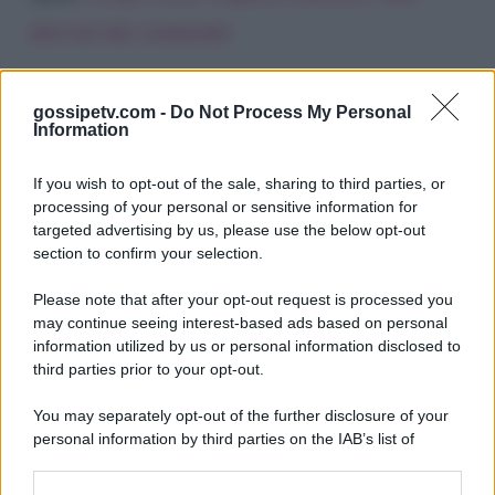
derivati dai commenti
.
gossipetv.com -
Do Not Process My Personal
Information
If you wish to opt-out of the sale, sharing to third parties, or
processing of your personal or sensitive information for
targeted advertising by us, please use the below opt-out
section to confirm your selection.
Please note that after your opt-out request is processed you
Gossip e TV è un sito di MASTE S.r.l.
may continue seeing interest-based ads based on personal
viale Luigi Majno n. 21 - 20129 Milano (MI)
information utilized by us or personal information disclosed to
third parties prior to your opt-out.
P.Iva 10909580960
You may separately opt-out of the further disclosure of your
personal information by third parties on the IAB’s list of
Categorie
downstream participants.