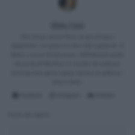
Mirko Vitali
Nato in una città del Nord, un paio di lauree
umanistiche e un master in critica dello spettacolo. Si
diletta a scrivere di televisione e dell'infernale mondo
del gossip del Bel Paese (è convinto che qualcuno
dovrà pur farlo questo ingrato mestiere di spifferare i
fattacci altrui).
Facebook
Instagram
LinkedIn
Lascia una risposta