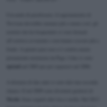
Cercando di parafrasare, il ragionamento di
Trevisan dovrebbe suonare più o meno così: gli
uomini che ha frequentato si sono fermati
all’estetica avvenente e non hanno scavato più a
fondo. A quanto pare non si è sentita amata
pienamente nemmeno da Pago. I due si sono
sposati
nel 2003 per poi separarsi nel 2006.
A distanza di due anni si sono dati una seconda
chance. E nel 2009 sono diventati genitori di
Nicola
. Sono seguiti altri tira e molla. Nel 2013