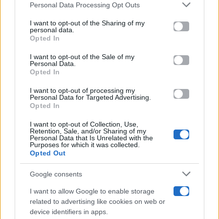
Gossip
Personal Data Processing Opt Outs
This information may also be disclosed by us to third parties
on the IAB’s List of Downstream Participants that may further
I want to opt-out of the Sharing of my
Televisione
disclose it to other third parties.
personal data.
Opted In
Please note that this website/app uses one or more Google
services and may gather and store information including but
I want to opt-out of the Sale of my
Programmi TV
Personal Data.
not limited to your visit or usage behaviour. You may click to
Opted In
grant or deny consent to Google and its third-party tags to
use your data for below specified purposes in below Google
Amici
I want to opt-out of processing my
consent section.
Personal Data for Targeted Advertising.
Opted In
Ballando Con Le Stelle
I want to opt-out of Collection, Use,
Retention, Sale, and/or Sharing of my
Grande Fratello
Personal Data that Is Unrelated with the
Purposes for which it was collected.
Opted Out
Isola Dei Famosi
Google consents
Pechino Express
I want to allow Google to enable storage
related to advertising like cookies on web or
Uomini E Donne
device identifiers in apps.