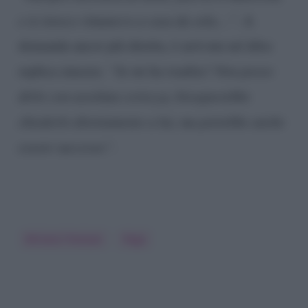
e io invece rimanevo a casa da sola…”.
A
domanda ancor più diretta, è arrivata un’altra
replica sincera:
“Se mi ha tradita? Non posso
dirlo con assoluta certezza, bisognerebbe
chiederlo direttamente a lui, ma potrebbe anche
essere successo”.
Miriana Trevisan
Pago