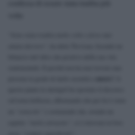
confessa di essere stata tradita più
volte
“
Sono stata tradita molte volte e forse mai
amata davvero”
, ha detto Trevisan, facendo un
bilancio tutt’altro che positivo della sua vita
sentimentale. E perché non ha mai trovato una
amore
persona in grado di darle serenità e
? A
questo punto la showgirl ha spostato il discorso
sul tema bellezza, affermando che per lei è stata
un
“ostacolo”
e sostenendo che, avendo un
aspetto
“molto attraente”,
si è ritrovata in love
story
“sempre superficiali”.