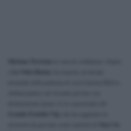
Miriana Trevisan
in vena di confidenze. Ospite
La Volta Buona
a
, ha risposto ad alcune
domande della padrona di casa Caterina Balivo,
sbilanciandosi sul versante privato con
dichiarazioni amare. L’ex concorrente del
Grande Fratello Vip
, che ha raggiunto la
Non è la
notorietà da giovane come starlette di