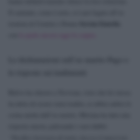
hanno definitivamente chiuso la loro relazione.
Il cantante, come è noto, si è poi legato all’ex
Serena Enardu
tronista di Uomini e Donne
,
con
la quale ancora oggi fa coppia.
Le dichiarazioni sull’ex marito Pago e
le risposte sui tradimenti
Balivo ha chiesto a Trevisan, visto che lei stessa
ha detto di essere stata tradita, se abbia subito le
corna anche dall’ex marito. Miriana ha dato una
risposta onesta, palesando i suoi dubbi:
“Pacifico lavorava di notte, faceva il musicista