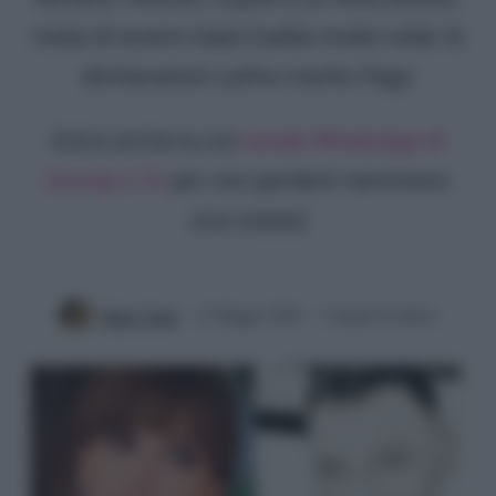
rivela di essere stata tradita molte volte: le
dichiarazioni sull'ex marito Pago
Entra anche tu sul
canale WhatsApp di
Gossip e TV
per non perderti nemmeno
una notizia!
Mirko Vitali
22 Maggio 2026
3 minuti di lettura