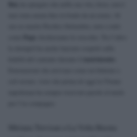
Rai,
ha spiegato che nella sua vita, forse, non è
mai stata amata fino in fondo da un uomo. Al
suo ex marito Pacifico Settembre, noto a tutti
Pago
come
, fischieranno le orecchie. Tra l’altro
la showgirl ha anche lanciato sospetti sulla
matrimonio
fedeltà del cantante durante il
.
Esternazioni che arrivano come un fulmine a
ciel sereno, visto che prima di oggi la 53enne
napoletana ha sempre riservato parole al miele
per l’ex compagno.
Miriana Trevisan a La Volta Buona