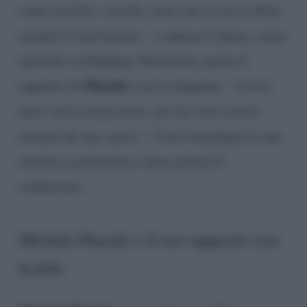
come fratello e sorella, tanto che la Sacra Rota
annullò il matrimonio.”
, confessa l’attore, come
riportato su Fanpage. Particolare anche il
Placido
rapporto di
con la religione.
“A nove
anni volevo farmi prete, poi mi sono sentito
attratto da una suora.”.
Così è terminata la sua
carriera ecclesiastica, ancor prima di
cominciare.
Michele Placido e il suo rapporto con
la fede