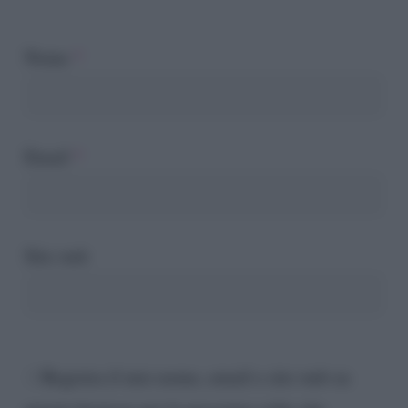
Nome
*
Email
*
Sito web
Registra il mio nome, email e sito web su