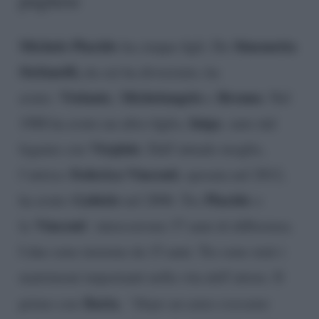
Michele Placido
Simonetta
ha cinque figli. Da
Stefanelli,
da cui ha divorziato, ha
Violante
Michelangelo
Brenno
avuto:
,
e
. Nel
Inigo
1988 ha avuto un altro figlio,
, nato dal
Virginie
legame con
. Dall’attuale moglie,
Federica Vincenti
l’attrice
, sposata nel 2012,
Gabiele
Placido
ha avuto
nel 2006. Tra
e
Vincenti
la
intercorrono 37 anni di differenza.
I due sono insieme da 15 anni. Tre sono stati i
matrimoni importanti nella vita dell’attore. Il
Ilaria.
primo con
“Dopo un anno eravamo