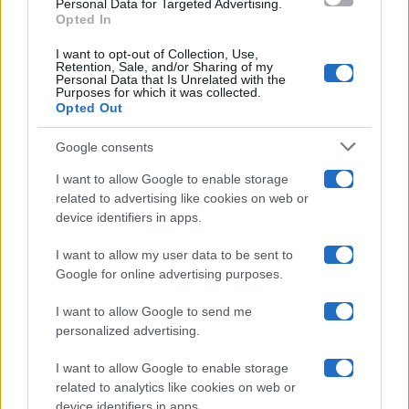
Personal Data for Targeted Advertising.
Opted In
Ballando Con Le Stelle
I want to opt-out of Collection, Use,
Retention, Sale, and/or Sharing of my
Grande Fratello
Personal Data that Is Unrelated with the
Purposes for which it was collected.
Opted Out
Isola Dei Famosi
Google consents
Pechino Express
I want to allow Google to enable storage
related to advertising like cookies on web or
Uomini E Donne
device identifiers in apps.
I want to allow my user data to be sent to
Google for online advertising purposes.
Maste S.r.l.
I want to allow Google to send me
Chi siamo
personalized advertising.
Collabora con noi
I want to allow Google to enable storage
related to analytics like cookies on web or
device identifiers in apps.