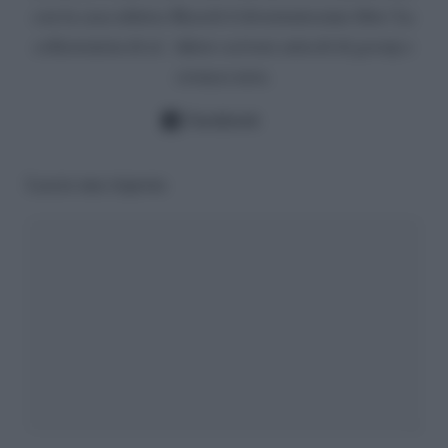
con la casa editrice Rizzoli il divertentissimo libro 'La
collezionista di ex'. Adoro scrivere articoli di gossip e
cronaca nera.
Facebook
Lascia una risposta