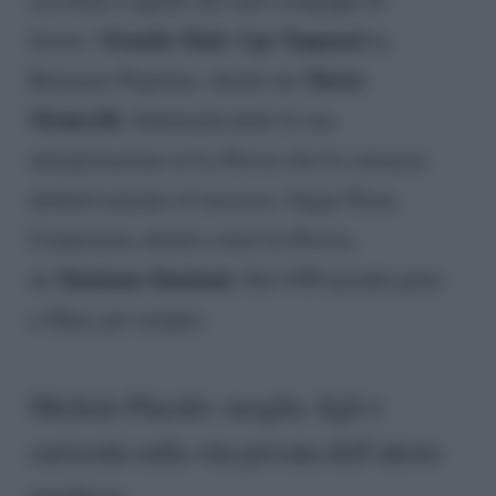
Ornella Muti
Ugo Tognazzi
lavoro:
,
in
Mario
Romanzo Popolare, diretto da
Monicelli.
Indimenticabile la sua
interpretazione in La Piovra che lo consacra
definitivamente al successo. Segue Pizza
Connection, diretto come La Piovra,
Damiano Damiani
da
. Nel 1989 prende parte
a Mary per sempre.
Michele Placido: moglie, figli e
curiosità sulla vita privata dell’attore
pugliese