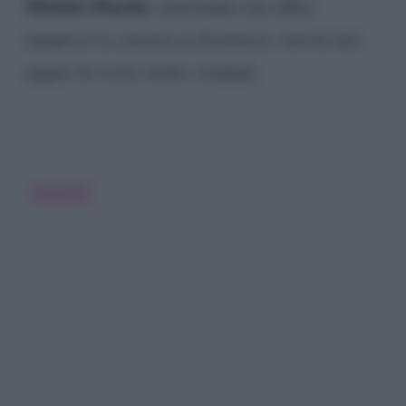
Michele Placido
, nonostante non abbia
inrapreso la carriera ecclesiastica, non ha mai
negato di essere molto credente.
Biografie