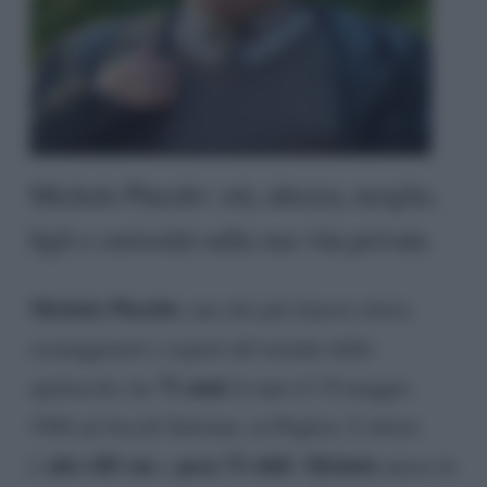
Michele Placido: età, altezza, moglie,
figli e curiosità sulla sua vita privata
Michele Placido
, uno dei più famosi attori,
sceneggiatori e registi del mondo dello
71 anni
spettacolo, ha
(è nato il 19 maggio
1946 ad Ascoli Satriano, in Puglia). L’attore
alto 185 cm
pesa 75 chili
Michele
è
e
.
nasce in