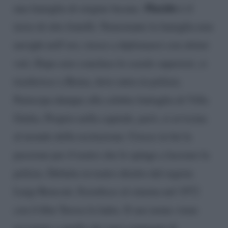
Placido
una famiglia di origine lucana.
è il
terzo di otto fratelli. Nonostante la famiglia non
navighi nell’oro, riesce a diplomarsi con ottimi
voti. Dopo aver concluso le scuole superiori, si
trasferisce a Roma, dove entra in polizia.
Partecipa dunque alla celebre battaglia di Villa
Giulia. Proprio nella capitale, però, si avvicina
al mondo della recitazione. Cresce in lui la
passione per il teatro che lo spinge a lasciare la
polizia. Debutta in teatro diretto dal regista
Luigi Ronconi. Esordisce al cinema nel 1972
con il film Teresa la ladra. Il suo nome viene
accostato a quello dei suoi compagni di