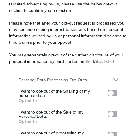
targeted advertising by us, please use the below opt-out
section to confirm your selection.
Please note that after your opt-out request is processed you
Gossip e TV è un sito di MASTE S.r.l.
may continue seeing interest-based ads based on personal
viale Luigi Majno n. 21 - 20129 Milano (MI)
information utilized by us or personal information disclosed to
P.Iva 10909580960
third parties prior to your opt-out.
You may separately opt-out of the further disclosure of your
personal information by third parties on the IAB’s list of
Categorie
downstream participants.
Gossip
Personal Data Processing Opt Outs
This information may also be disclosed by us to third parties
on the IAB’s List of Downstream Participants that may further
I want to opt-out of the Sharing of my
Televisione
disclose it to other third parties.
personal data.
Opted In
Please note that this website/app uses one or more Google
services and may gather and store information including but
I want to opt-out of the Sale of my
Programmi TV
Personal Data.
not limited to your visit or usage behaviour. You may click to
Opted In
grant or deny consent to Google and its third-party tags to
Amici
use your data for below specified purposes in below Google
I want to opt-out of processing my
consent section.