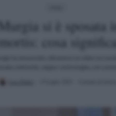
Gossip
urgia si è sposata i
mortis: cosa signific
gia ha annunciato, attraverso un video sui social
osata civilmente, seppur controvoglia, con Loren
Luca Fabbri
15 Luglio 2023
4 minuti di lettur