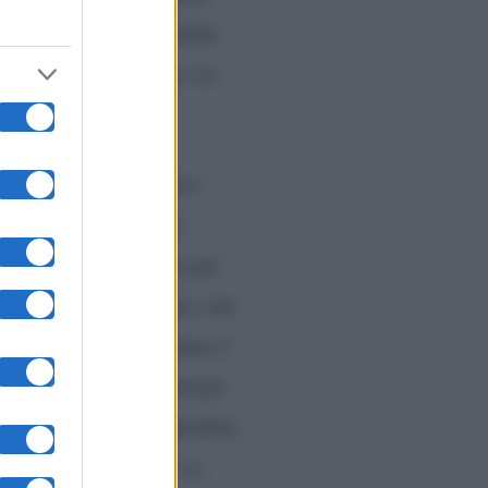
n valore simbolico. Nella
ioni di questa scelta. Le
o “in articulo mortis”
ospedale e ormai non
 avuto un altro modo per
atriarcale e limitato, che
più ricca e forte, dove il
l rito che avremmo voluto
ualche giorno nel giardino
ella famiglia queer. Le