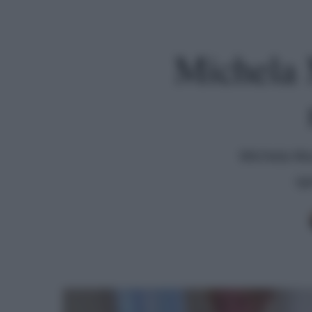
Michela M
Michela Mur
sp
Premi invio per cercare o ESC per uscire