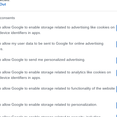
Out
nzone
Nobody’s Wife
di Anouk, non scelta a caso e con u
mpagnamento al
post
, Michela ha approfondito le motivaz
consents
o e la scrittrice è ormai pronta a tutto:
o allow Google to enable storage related to advertising like cookies on
evice identifiers in apps.
o allow my user data to be sent to Google for online advertising
 Lorenzo ci siamo sposat3 civilmente. Lo abbiamo fatt
s.
 una complicazione fisica diversa, entro ed esco dall’
to allow Google to send me personalized advertising.
contato. Lo abbiamo fatto controvoglia: se avessimo
o allow Google to enable storage related to analytics like cookies on
vicenda non saremmo mai ricorsi a uno strumento così p
evice identifiers in apps.
alla rappresentazione della coppia un’esperienza molto 
o allow Google to enable storage related to functionality of the website
 di quello che siamo. Niente auguri, quindi, perché i
esisterà e vogliamo contribuire a farlo nascere. Tra q
o allow Google to enable storage related to personalization.
asloco daremo vita alla nostra idea di celebrazione d
o allow Google to enable storage related to security, including