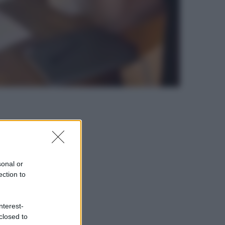
sonal or
ection to
nterest-
closed to