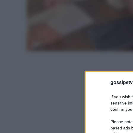
gossipetv
If you wish 
sensitive in
confirm your
Please note
based ads b