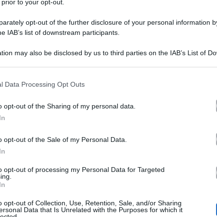
 prior to your opt-out.
rately opt-out of the further disclosure of your personal information by
he IAB’s list of downstream participants.
tion may also be disclosed by us to third parties on the IAB’s List of 
 that may further disclose it to other third parties.
 that this website/app uses one or more Google services and may gath
l Data Processing Opt Outs
Michela Murgia
,
ha annunciato di essersi sposata civ
including but not limited to your visit or usage behaviour. You may click 
 to Google and its third-party tags to use your data for below specifi
la scrittrice ha portato avanti questa scelta, consapevole
o opt-out of the Sharing of my personal data.
ogle consent section.
In
 stesso Lorenzo e alla sua famiglia Queer. Alcune settim
ndo contro un tumore al quarto stadio non più curabile.
o opt-out of the Sale of my Personal Data.
In
to opt-out of processing my Personal Data for Targeted
urgia, cosa vuol dire “in articulo mortis
ing.
In
o opt-out of Collection, Use, Retention, Sale, and/or Sharing
ersonal Data that Is Unrelated with the Purposes for which it
 dato l’annuncio è un video che mostra i due firmare le 
lected.