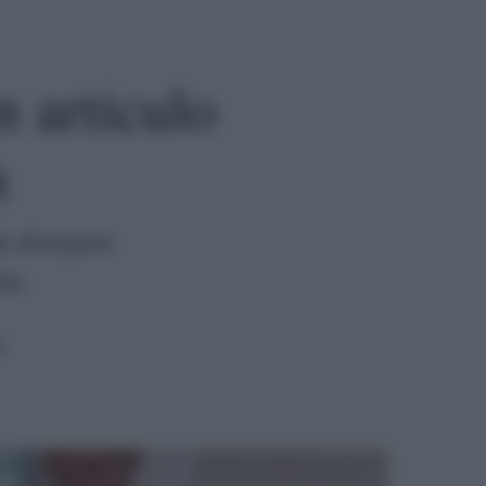
n articulo
a
, di essersi
zo.
a