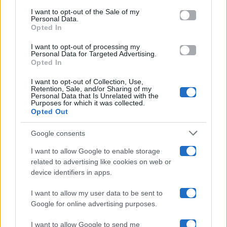
services and may gather and store information including but
I want to opt-out of the Sale of my
Programmi TV
Personal Data.
not limited to your visit or usage behaviour. You may click to
Opted In
grant or deny consent to Google and its third-party tags to
Amici
use your data for below specified purposes in below Google
I want to opt-out of processing my
consent section.
Personal Data for Targeted Advertising.
Opted In
Ballando Con Le Stelle
I want to opt-out of Collection, Use,
Retention, Sale, and/or Sharing of my
Grande Fratello
Personal Data that Is Unrelated with the
Purposes for which it was collected.
Opted Out
Isola Dei Famosi
Google consents
Pechino Express
I want to allow Google to enable storage
related to advertising like cookies on web or
Uomini E Donne
device identifiers in apps.
I want to allow my user data to be sent to
Google for online advertising purposes.
Maste S.r.l.
I want to allow Google to send me