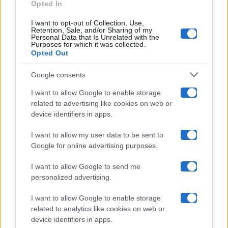
Opted In
Ballando Con Le Stelle
I want to opt-out of Collection, Use,
Retention, Sale, and/or Sharing of my
Grande Fratello
Personal Data that Is Unrelated with the
Purposes for which it was collected.
Opted Out
Isola Dei Famosi
Google consents
Pechino Express
I want to allow Google to enable storage
related to advertising like cookies on web or
Uomini E Donne
device identifiers in apps.
I want to allow my user data to be sent to
Google for online advertising purposes.
Maste S.r.l.
I want to allow Google to send me
Chi siamo
personalized advertising.
Collabora con noi
I want to allow Google to enable storage
related to analytics like cookies on web or
device identifiers in apps.
Contatti