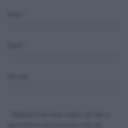
Nome
*
Email
*
Sito web
Registra il mio nome, email e sito web su
questo browser per la prossima volta che