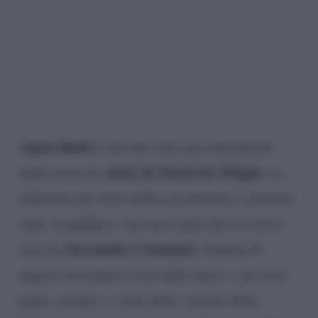
Agata Reale
è uno dei volti mai dimenticati
Amici di Maria De Filippi
della storia di
. La
ballerina nel corso della sua edizione è piaciuta
tanto al pubblico, ma non si può dire la stessa
Alessandra Celentano
cosa di
. Il piede di
Agata è diventata la star dello show, a un certo
punto, proprio a causa delle critiche della