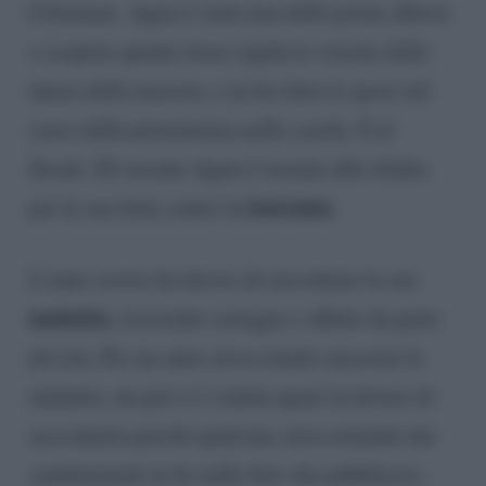
Celentano. Agata è stata una delle prime allieve
a scoprire quanto fosse rigida la visione della
danza della maestra, e ne ha fatto le spese nel
corso della permanenza nella scuola. E al
Serale. Di recente Agata è tornata alla ribalta
leucemia
per la sua lotta contro la
.
L’anno scorso ha deciso di raccontare la sua
malattia
, ricevendo sostegno e affetto da parte
dei fan. Per un anno aveva tenuto nascosta la
malattia, ma poi si è sentita quasi in dovere di
raccontarla perché qualcuno stava notando dei
cambiamenti in lei nelle foto che pubblicava.