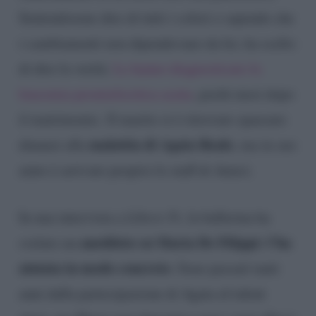
Sentendosene dire di tutti i colori e sapendo che
i cambiamenti non dipendevano da lei, ha scelto
di dire la verità.
Le hanno diagnosticato la
leucemia promielocitica acuta
, pochi mesi dopo
il matrimonio. Il marito si è ritrovato spaesato
malattia di Agata Reale
dinanzi alla
, ma in suo
aiuto è arrivato proprio lo staff di Amici.
In una intervista a
Libero Tv
, la ballerina ha
aneddoto su Maria De Filippi: l’ha
svelato un
aiutata in modo concreto
. Sono passati tanti
anni dalla partecipazione di Agata al talent