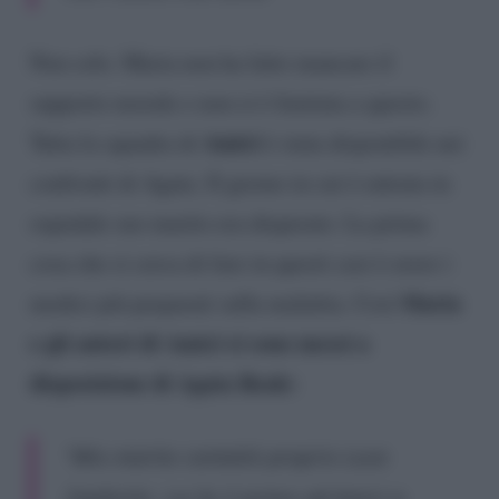
Non solo. Maria non ha fatto mancare il
supporto morale e non si è limitata a questo.
Amici
Tutta la squadra di
è stata disponibile nei
confronti di Agata. Il giorno in cui è entrata in
ospedale suo marito era disperato. La prima
cosa che si cerca di fare in questi casi è avere i
Maria
medici più preparati sulla malattia. Così
e gli autori di Amici si sono messi a
disposizione di Agata Reale
:
“Mio marito contattò proprio Luca
Zanforlin. Lui fu il primo ad Amici a