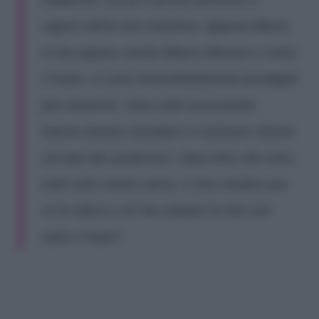
sapere della mia malattia. Appena Maria
lo ha saputo, anche Mauro Monaco e tutto
il team, si sono immediatamente prodigati
per aiutarmi. Sono stati eccezionali.
Hanno dovuto mandare il cartaceo, hanno
cercato dei professori. Devo dire che sono
stati tutti molto carini. Il mio medico poi
io lo adoro e mi ha salvato la vita con
tutto il team”