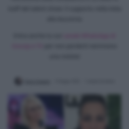
staff del talent show: il supporto nella lotta
alla leucemia
Entra anche tu sul
canale WhatsApp di
Gossip e TV
per non perderti nemmeno
una notizia!
Ilaria Columpsi
9 Giugno 2022
3 minuti di lettura