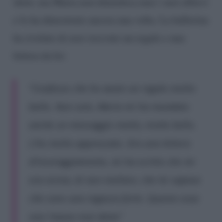
show, ma Maria non dimentica mai i suoi allievi
e lo ha dimostrato ancora una volta. La ballerina
ha rivelato di aver ricevuto un regalo e una
lettera da lei:
“Confesso che ho avuto un regalo molto
bello. Non solo, Maria mi ha mandato
anche un messaggio molto, molto bello.
L’ho molto apprezzato. Era una lettera
d’incoraggiamento, mi ha scritto che mi
era vicina, di non mollare, che lei sapeva
che sono una ragazza forte. Questa cosa
non l’avevo mai detta”