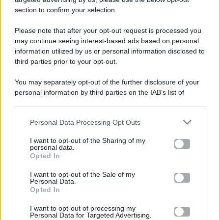
section to confirm your selection.
Please note that after your opt-out request is processed you
Gossip e TV è un sito di MASTE S.r.l.
may continue seeing interest-based ads based on personal
viale Luigi Majno n. 21 - 20129 Milano (MI)
information utilized by us or personal information disclosed to
P.Iva 10909580960
third parties prior to your opt-out.
You may separately opt-out of the further disclosure of your
personal information by third parties on the IAB’s list of
Categorie
downstream participants.
Gossip
Personal Data Processing Opt Outs
This information may also be disclosed by us to third parties
on the IAB’s List of Downstream Participants that may further
I want to opt-out of the Sharing of my
Televisione
disclose it to other third parties.
personal data.
Opted In
Please note that this website/app uses one or more Google
services and may gather and store information including but
I want to opt-out of the Sale of my
Programmi TV
Personal Data.
not limited to your visit or usage behaviour. You may click to
Opted In
grant or deny consent to Google and its third-party tags to
Amici
use your data for below specified purposes in below Google
I want to opt-out of processing my
consent section.
Personal Data for Targeted Advertising.