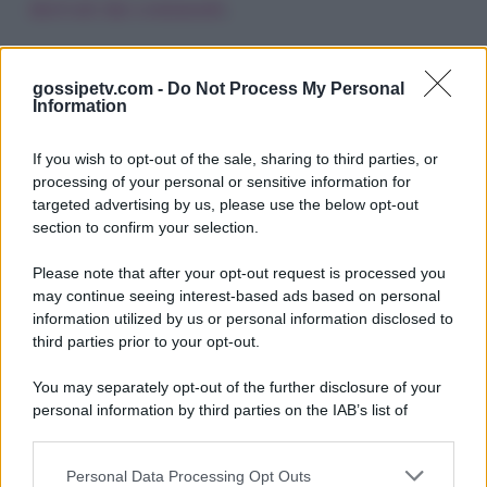
derivati dai commenti
.
gossipetv.com -
Do Not Process My Personal
Information
If you wish to opt-out of the sale, sharing to third parties, or
processing of your personal or sensitive information for
targeted advertising by us, please use the below opt-out
section to confirm your selection.
Please note that after your opt-out request is processed you
Gossip e TV è un sito di MASTE S.r.l.
may continue seeing interest-based ads based on personal
viale Luigi Majno n. 21 - 20129 Milano (MI)
information utilized by us or personal information disclosed to
P.Iva 10909580960
third parties prior to your opt-out.
You may separately opt-out of the further disclosure of your
personal information by third parties on the IAB’s list of
Categorie
downstream participants.
Gossip
Personal Data Processing Opt Outs
This information may also be disclosed by us to third parties