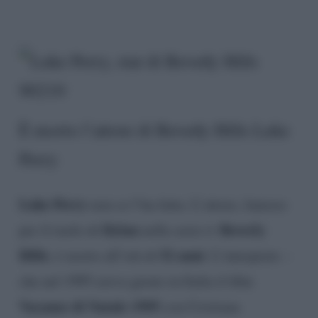
È morto l’attore di Beverly Hills Luke
Perry
Luke Perry
non ce l’ha fatta. L’attore, famoso
Dylan
Beverly
per il ruolo di
nella serie tv
Hills
52 anni
, è morto all’età di
. L’interprete –
che nel 1995 aveva girato in Italia il film
Vacanze di Natale 1995
con Cristiana