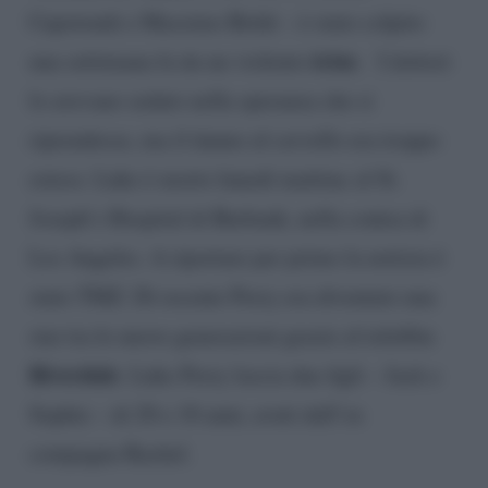
Capotondi e Massimo Boldi – è stato colpito
ictus
una settimana fa da un violento
. I dottori
lo avevano sedato nella speranza che si
riprendesse, ma il danno al cervello era troppo
esteso. Luke è morto lunedì mattina al St.
Joseph’s Hospital di Burbank, nella contea di
Los Angeles. A riportare per primo la notizia è
stato TMZ. Di recente Perry era diventato una
star tra le nuove generazioni grazie al telefilm
Riverdale
. Luke Perry lascia due figli – Jack e
Sophie – di 20 e 18 anni, avuti dall’ex
compagna Rachel.