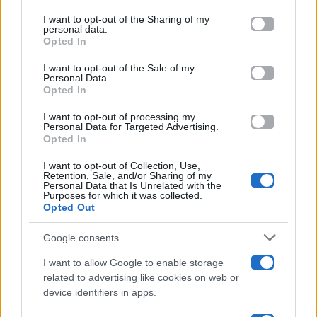
on the IAB’s List of Downstream Participants that may further
I want to opt-out of the Sharing of my
Televisione
disclose it to other third parties.
personal data.
Opted In
Please note that this website/app uses one or more Google
services and may gather and store information including but
I want to opt-out of the Sale of my
Programmi TV
Personal Data.
not limited to your visit or usage behaviour. You may click to
Opted In
grant or deny consent to Google and its third-party tags to
Amici
use your data for below specified purposes in below Google
I want to opt-out of processing my
consent section.
Personal Data for Targeted Advertising.
Opted In
Ballando Con Le Stelle
I want to opt-out of Collection, Use,
Retention, Sale, and/or Sharing of my
Grande Fratello
Personal Data that Is Unrelated with the
Purposes for which it was collected.
Opted Out
Isola Dei Famosi
Google consents
Pechino Express
I want to allow Google to enable storage
related to advertising like cookies on web or
Uomini E Donne
device identifiers in apps.