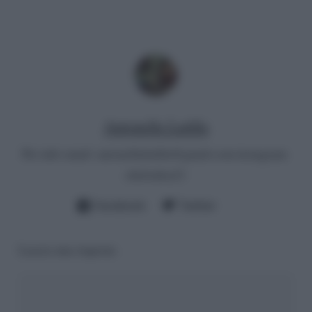
Antonella Latilla
Per info email:
antonellalatilla@gmail.com
instagram:
cheloidea21
Facebook
Twitter
Lascia una risposta