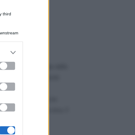
 third
Downstream
er and store
to grant or
ed purposes
nk
a sole tre settimane dalla
uesto momento di felicità
Luca
relazione con
 cronaca rosa. Fino a tre
 è legata da un anno circa. I