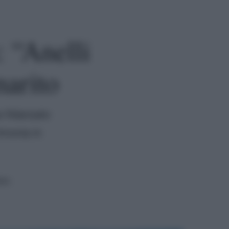
: “Anelli
marito
uo fidanzato
rimonia in
ura