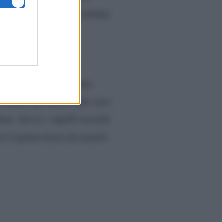
perché quello che contava,
Ludovica Frasca
ha
presenti che squillavano.
rank e gli anelli fatti con i
eur. Aveva i capelli raccolti
i il primo bacio da marito