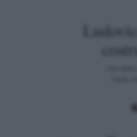
Ludovica
costr
L'ex velina
Frank: ri
Premi invio per cercare o ESC per uscire