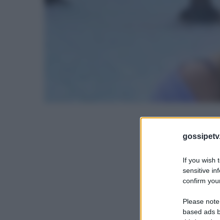
gossipetv
If you wish 
sensitive in
confirm your
Please note
based ads b