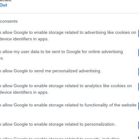
iva a Tampa, in Florida, come si legge sul profilo Inst
Out
o pronunciato il loro primo sì. Per il momento hanno op
consents
, una follia d’amore organizzata in fretta e furia. Non
o allow Google to enable storage related to advertising like cookies on
i nunziali, o forse aspetteranno la cerimonia in grande
evice identifiers in apps.
o allow my user data to be sent to Google for online advertising
s.
oglia di aspettare che la pandemia permettesse loro di
to allow Google to send me personalized advertising.
iventare marito e moglie. Quindi hanno scelto di sposar
o allow Google to enable storage related to analytics like cookies on
 da quattro amici. C’era altra gente in comune, ma era
evice identifiers in apps.
ro matrimonio. E gli anelli? C’erano, ma erano decisame
o allow Google to enable storage related to functionality of the website
 amici. È stato un momento unico e speciale nella sua r
o allow Google to enable storage related to personalization.
iamo costruiti a casa con dei cavi elettrici, i preferi
o allow Google to enable storage related to security, including