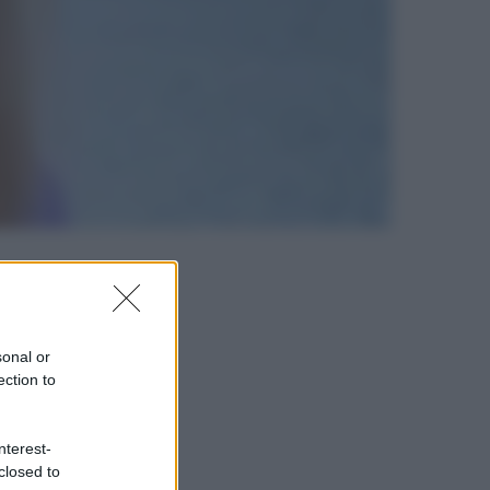
sonal or
ection to
nterest-
closed to