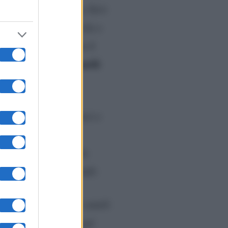
agram dell’ex velina. Ed è
tato per un rito civile e
 hanno avuto neanche il
anelli
 per scambiarsi gli
 festeggiare con amici e
si in comune per il
no estranei che nulla
nte insoliti e originali:
ealtà. […] I nostri anelli
ti di Frank. […] In quel