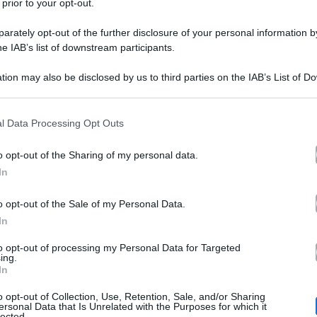
 prior to your opt-out.
rately opt-out of the further disclosure of your personal information by
he IAB’s list of downstream participants.
tion may also be disclosed by us to third parties on the IAB’s List of 
 that may further disclose it to other third parties.
 that this website/app uses one or more Google services and may gath
l Data Processing Opt Outs
including but not limited to your visit or usage behaviour. You may click 
 to Google and its third-party tags to use your data for below specifi
ta a sorpresa
fidanzato Fra
! L’ex velina ha detto sì al
o opt-out of the Sharing of my personal data.
ogle consent section.
In
a Frasca ha raccontato tutto sui social, condividendo q
gossip
 grande affetto. Ricordata nel mondo del
per la 
o opt-out of the Sale of my Personal Data.
In
Striscia la notizia
o
è sparita per un po’ dalle pagine di
to opt-out of processing my Personal Data for Targeted
nciato di aver detto sì all’imprenditore londinese a cui
ing.
In
e amore, al punto da decidere di bruciare le tappe.
o opt-out of Collection, Use, Retention, Sale, and/or Sharing
ersonal Data that Is Unrelated with the Purposes for which it
lected.