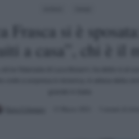
Archivio
Gossip
 Frasca si è sposata
uiti a casa”, chi è il 
, ed ex fidanzata di Luca Bizzarri, ha detto sì al s
to civile a sorpresa in America, in attesa della ce
grande in Italia
Ilaria Columpsi
12 Marzo 2021
3 minuti di lett