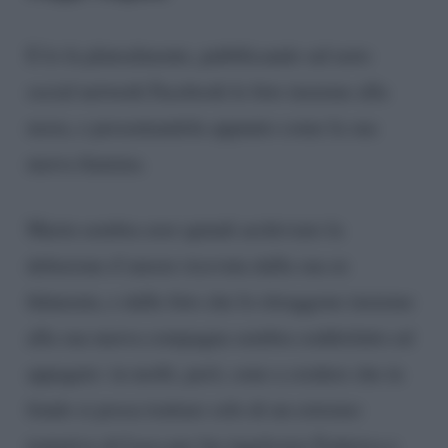
E lo fa platealmente, pubblicando sul noto
social network Facebook le foto insieme alla
mora, e presentandola appunto come la sua
nuova fiamma.
Marin sembra aver quindi archiviato la
delusione d’amore ricevuta dalla sua ex
fidanzata, e dalle foto che lo ritraggono insieme
alla sua nuova compagna sembra soddisfatto ed
appagato: in molti, però, sono a credere che in
fondo si possa trattare solo di un estremo
tentativo di Luca per far ingelosire Federica e