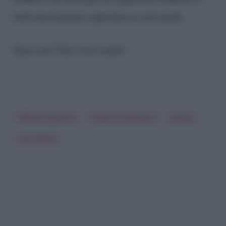
farla nuovamente capitolare ai suoi piedi.
Sarà così? Chi vivrà vedrà!
Alfonso Signorini
Federica Pellegrini
Gossip
Luca Marin