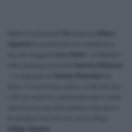
Chi
Alfonso
Mentre il settimanale
diretto da
Signorini
ha recentemente reso pubbliche le
Luca Marin
foto che ritraggono
– ex fidanzato
Federica Pellegrini
della campionessa di nuoto
Stefania Montonieri
– in compagnia di
ad
Ibiza, è lo stesso Luca, adesso, a voler fare luce
sulla sua situazione sentimentale dopo la brutta
delusione ricevuta dalla nuotatrice che adesso
ha intrapreso una love story con il collega
Filippo Magnini
.