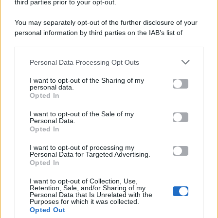
third parties prior to your opt-out.
P.Iva 10909580960
You may separately opt-out of the further disclosure of your
personal information by third parties on the IAB’s list of
Categorie
downstream participants.
Gossip
Personal Data Processing Opt Outs
This information may also be disclosed by us to third parties
on the IAB’s List of Downstream Participants that may further
I want to opt-out of the Sharing of my
Televisione
disclose it to other third parties.
personal data.
Opted In
Please note that this website/app uses one or more Google
services and may gather and store information including but
I want to opt-out of the Sale of my
Programmi TV
Personal Data.
not limited to your visit or usage behaviour. You may click to
Opted In
grant or deny consent to Google and its third-party tags to
use your data for below specified purposes in below Google
Amici
I want to opt-out of processing my
consent section.
Personal Data for Targeted Advertising.
Opted In
Ballando Con Le Stelle
I want to opt-out of Collection, Use,
Retention, Sale, and/or Sharing of my
Grande Fratello
Personal Data that Is Unrelated with the
Purposes for which it was collected.
Opted Out
Isola Dei Famosi