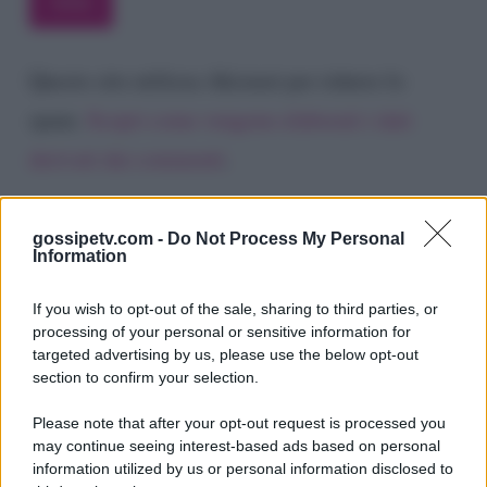
Questo sito utilizza Akismet per ridurre lo
spam.
Scopri come vengono elaborati i dati
derivati dai commenti
.
gossipetv.com -
Do Not Process My Personal
Information
If you wish to opt-out of the sale, sharing to third parties, or
processing of your personal or sensitive information for
targeted advertising by us, please use the below opt-out
section to confirm your selection.
Please note that after your opt-out request is processed you
Gossip e TV è un sito di MASTE S.r.l.
may continue seeing interest-based ads based on personal
viale Luigi Majno n. 21 - 20129 Milano (MI)
information utilized by us or personal information disclosed to