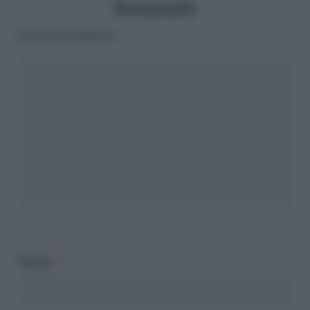
Rosmarina84
Lascia una risposta
Nome
*