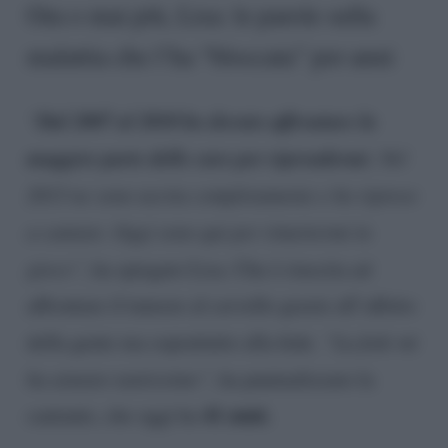
Ora o mai più, Lisa: le parole sulla
malattia che l’ha “bloccata” per anni
Dal 2007 al 2010 ho dovuto affrontare la
“
maggior parte delle cure per riprendermi
. Nel
2013 ne sono uscita completamente e ho ripreso
a cantare. Oggi sono qui per rimettermi in
gioco”,
ha spiegato Lisa. Che è riuscita ad
affrontare il tumore al cervello grazie all’affetto
della gente ma soprattutto alla fede.
“La fede mi
ha aiutato tantissimo”,
ha puntualizzato la
41 anni.
cantante, che oggi ha