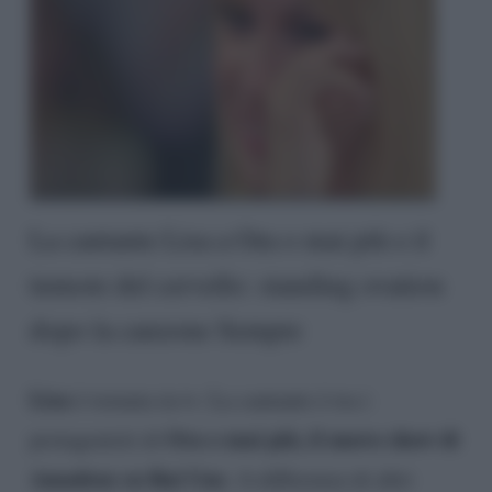
La cantante Lisa a Ora o mai più e il
tumore del cervello: standing ovation
dopo la canzone Sempre
Lisa
è tornata in tv. La cantante è tra i
Ora o mai più, il nuovo show di
protagonisti di
Amadeus su Rai Uno
. A differenza di altri