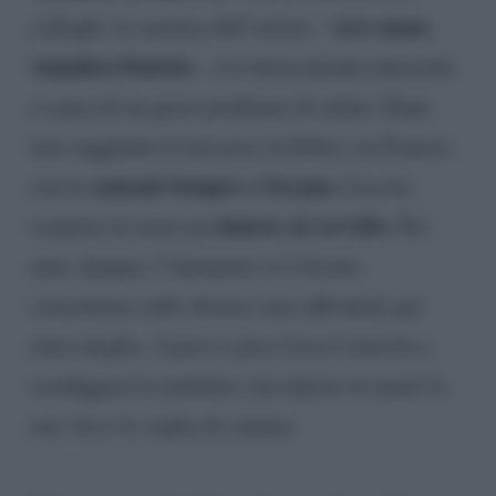
vero nome
colleghi, la carriera dell’artista –
Annalisa Panetta
– si è bruscamente interrotta
a causa di un grave problema di salute. Dopo
aver raggiunto il successo in Italia e in Francia
canzoni Sempre e Oceano
con le
, Lisa ha
tumore al cervello
scoperto di avere un
. Per
anni, dunque, l’interprete si è dovuta
concentrare sulle diverse cure affrontate per
stare meglio. A poco a poco Lisa è riuscita a
sconfiggere la malattia e ha ripreso in mano la
sua vita e la voglia di cantare.