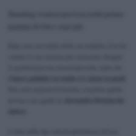
Standing ovation per Lisa nella prima
puntata di Ora o mai più
Dopo aver raccontato della sua malattia, Lisa ha
cantato la sua canzone più conosciuta, Sempre.
La performance ha emozionato tutti, tanto che
l’intero pubblico in studio si è alzato in piedi
.
Non sono mancate le lacrime: in primis quelle
Alessandra Drusian dei
di Lisa e poi quelle di
Jalisse.
I video delle due canzoni più famose di Lisa: