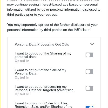
Gossip e TV è un sito di MASTE S.r.l.
may continue seeing interest-based ads based on personal
viale Luigi Majno n. 21 - 20129 Milano (MI)
information utilized by us or personal information disclosed to
third parties prior to your opt-out.
P.Iva 10909580960
You may separately opt-out of the further disclosure of your
personal information by third parties on the IAB’s list of
Categorie
downstream participants.
Gossip
Personal Data Processing Opt Outs
This information may also be disclosed by us to third parties
on the IAB’s List of Downstream Participants that may further
I want to opt-out of the Sharing of my
Televisione
disclose it to other third parties.
personal data.
Opted In
Please note that this website/app uses one or more Google
services and may gather and store information including but
I want to opt-out of the Sale of my
Programmi TV
Personal Data.
not limited to your visit or usage behaviour. You may click to
Opted In
grant or deny consent to Google and its third-party tags to
use your data for below specified purposes in below Google
Amici
I want to opt-out of processing my
consent section.
Personal Data for Targeted Advertising.
Opted In
Ballando Con Le Stelle
I want to opt-out of Collection, Use,
Retention, Sale, and/or Sharing of my