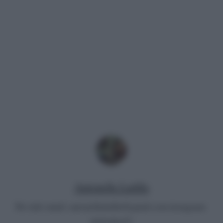
Antonella Latilla
Per info email:
antonellalatilla@gmail.com
instagram:
cheloidea21