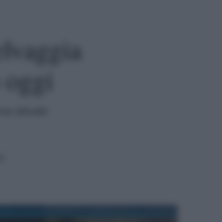
elvaggia
o oggi
suo attuale
ra