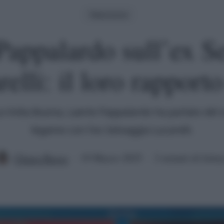
Televisione
Pappalardo sull’ex S
elli: il loro rapport
a Volta Buona, Laerte Pappalardo ha parlato del 
legame con l'ex Selvaggia Lucarelli.
Chiara Russo
19 Marzo 2025
2 minuti di lettu