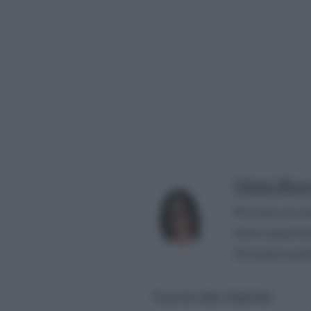
Chiara Russ
Possiedo una la
laurea magistra
Giornalista pubb
Lascia una risposta