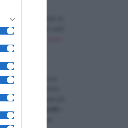
na
, programma condotto da
i figli d’arte. Tra gli ospiti
o Pappalardo
ed
ex marito
è abbandonato a delle
aveva dichiarato di essere
ermando quanto dichiarato
 ancora
e che, anzi, sente più
Lorenzo Biagiarelli
pagno
e
el suo ospite, Caterina