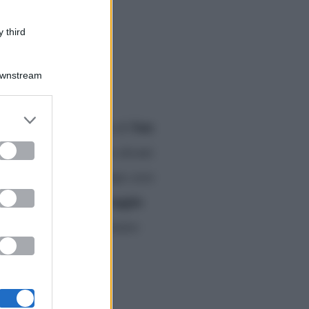
 third
Downstream
er and store
San
edicata alla giornata di
to grant or
ed purposes
tti ospitato in studio alcuni
ano Pappalardo
. Dopo aver
Selvaggia
one sulla sua ex
 affermazione. Scopriamo