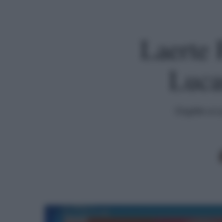
Laerte 
Lucar
Ospite a L
Premi invio per cercare o ESC per uscire