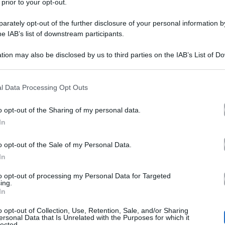
 prior to your opt-out.
rately opt-out of the further disclosure of your personal information by
he IAB’s list of downstream participants.
tion may also be disclosed by us to third parties on the IAB’s List of 
 that may further disclose it to other third parties.
 that this website/app uses one or more Google services and may gath
l Data Processing Opt Outs
ona
Rai 1
andata in onda questo pomeriggio su
è stata d
including but not limited to your visit or usage behaviour. You may click 
 to Google and its third-party tags to use your data for below specifi
Caterina Balivo
la festa del papà, la conduttrice
ha difa
o opt-out of the Sharing of my personal data.
ogle consent section.
In
Laerte Pappalardo
Adri
stato anche
, figlio del cantante
 il padre, Laerte si è abbandonato a qualche dichiarazi
o opt-out of the Sale of my Personal Data.
In
 rapporti siano oggi
e rispondendo ad una sua vecchia
to opt-out of processing my Personal Data for Targeted
.
ing.
In
o opt-out of Collection, Use, Retention, Sale, and/or Sharing
ersonal Data that Is Unrelated with the Purposes for which it
u Selvaggia Lucarelli
lected.