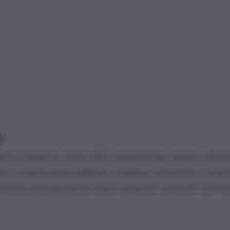
o
urea triennale in scienze della comunicazione, cinema e televis
le in comunicazione pubblica e d'impresa ed un master in radio
licista, specializzata nel settore spettacolo, musicale e televisi