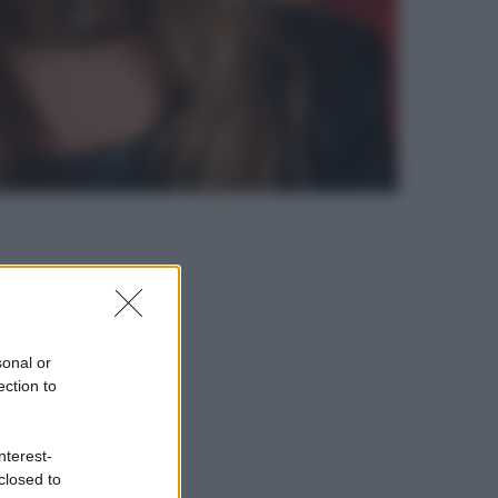
sonal or
ection to
nterest-
closed to