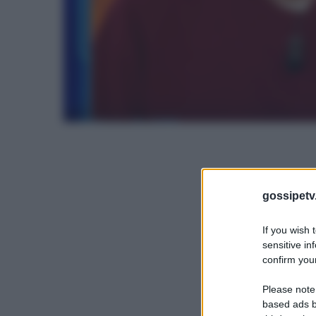
gossipetv
If you wish 
sensitive in
confirm your
Please note
based ads b