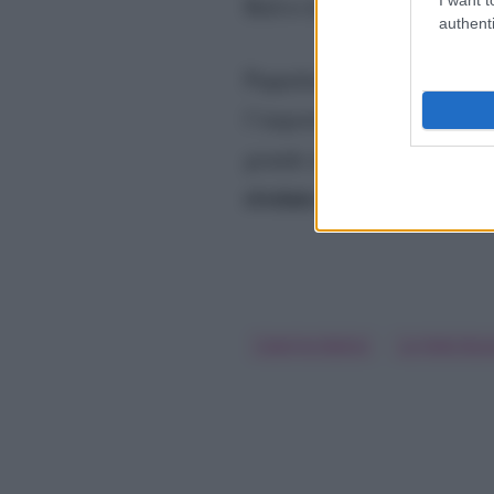
Balivo ha mostrato proprio
authenti
Pappalardo ha poi aggiunto 
l’importante è imparare dai p
grande affetto e continuano 
rivelato di non essere sta
Caterina Balivo
La Volta Buo