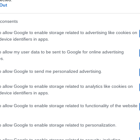
Out
Rai 1
La Volta Buo
data in onda su
un’altra puntata de
consents
ne della festa del papà, la conduttrice ha voluto parlare d
o allow Google to enable storage related to advertising like cookies on
evice identifiers in apps.
Laerte Pappalardo
Adrian
 anche
, figlio del cantautore
o allow my user data to be sent to Google for online advertising
attore, dopo aver parlato del rapporto con suo padre, si 
s.
rito al suo legame con la giornalista.
to allow Google to send me personalized advertising.
Leon
 insieme,
, ed in un’intervista Selvaggia Lucarelli 
o allow Google to enable storage related to analytics like cookies on
evice identifiers in apps.
 Laerte ha commentato proprio le parole della ex, conf
o allow Google to enable storage related to functionality of the website
rivelato di sentirla
ommosso nel leggerle. L’attore ha
Inoltre ha spiegato come vada d’accordo con il suo com
o allow Google to enable storage related to personalization.
cia la sua attuale compagna. In sostegno delle parole d
o allow Google to enable storage related to security, including