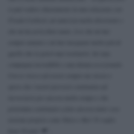
si può vedere chiaramente la mia relazione con
Úrsula Corberó, un’amicizia molto divertente e
che mi ha arricchito tanto. A te che mi hai
sempre aiutato e mi hai insegnato molto più di
quello che io potrò mai restituirti. Sei una
compagna incredibile e una donna eccezionale.
Con te riesco ad essere sempre me stesso e
spero che i nostri percorsi continuino ad
incrociarsi per ancora molto tempo e che
potremmo continuare a fare ancora tante cose
insieme proprio come Tokyo e Rio! Ti voglio
bene Úrsula! ❤”
.