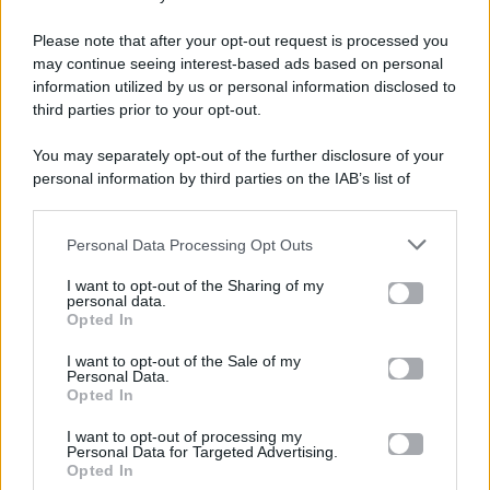
Please note that after your opt-out request is processed you
Gossip e TV è un sito di MASTE S.r.l.
may continue seeing interest-based ads based on personal
viale Luigi Majno n. 21 - 20129 Milano (MI)
information utilized by us or personal information disclosed to
P.Iva 10909580960
third parties prior to your opt-out.
You may separately opt-out of the further disclosure of your
personal information by third parties on the IAB’s list of
Categorie
downstream participants.
Gossip
Personal Data Processing Opt Outs
This information may also be disclosed by us to third parties
on the IAB’s List of Downstream Participants that may further
I want to opt-out of the Sharing of my
Televisione
disclose it to other third parties.
personal data.
Opted In
Please note that this website/app uses one or more Google
services and may gather and store information including but
I want to opt-out of the Sale of my
Programmi TV
Personal Data.
not limited to your visit or usage behaviour. You may click to
Opted In
grant or deny consent to Google and its third-party tags to
Amici
use your data for below specified purposes in below Google
I want to opt-out of processing my
consent section.
Personal Data for Targeted Advertising.
Opted In
Ballando Con Le Stelle