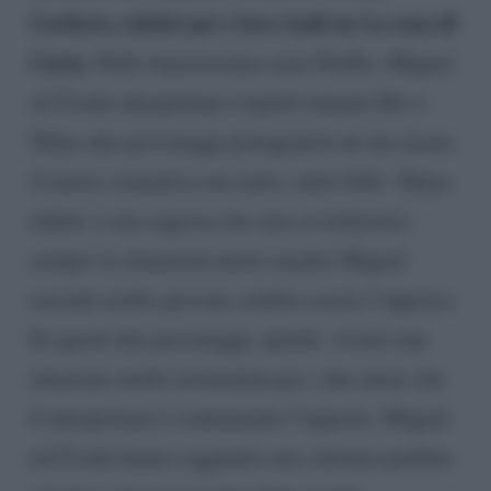
Corberó, celebri per i loro ruoli ne La casa di
Carta.
Nella famosissima serie Netflix, Miguel
ed Úrsula interpretano rispettivamente Rio e
Tokyo due personaggi protagonisti di una storia
d’amore romantica ma tanto, tanto folle. Tokyo,
infatti, è una ragazza che ama avventurarsi
sempre in situazioni nuove mentre Miguel
essendo molto giovane sembra essere l’opposto.
Se questi due personaggi, quindi, vivono una
relazione molto tormentata per i due attori che
li interpretano è esattamente l’opposto. Miguel
ed Úrsula hanno raggiunto una sintonia perfetta