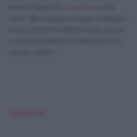
durante le riprese de
La casa di carta
ed ha
scritto:
“Mio compagno di viaggio, di allegrie e
tristezze. Che bello condividere tante cose con
te. Sei prezioso Miguel. Ti voglio bene e te ne
vorrò per sempre.”
La Casa Di Carta