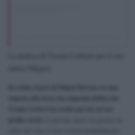
A post shared by Miguel Herrán (@miguel.g.herran)
La dedica di Úrsula Corberò per il suo
amico Miguel
In realtà, il post di Miguel Herran era una
risposta alla breve ma stupenda dedica che
Úrsula Corberó ha scritto per lui sul suo
profilo social.
La giovane attrice ha postato un
selfie che i due si sono scattati probabilmente