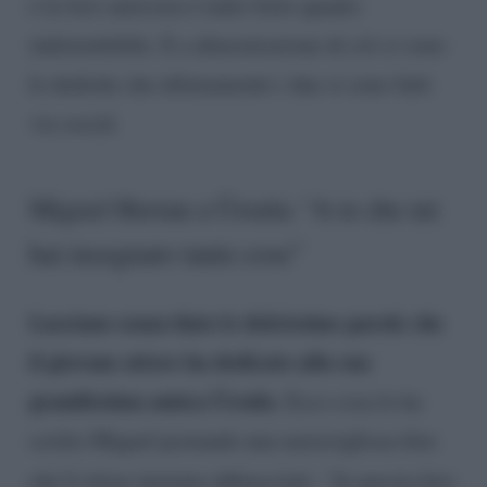
e la loro amicizia è tanto forte quanto
indistruttibile. E a dimostrazione di ciò ci sono
le dediche che ultimamente i due si sono fatti
via social.
Miguel Herran a Úrsula: “A te che mi
hai insegnato tante cose”
Lasciano senza fiato le dolcissime parole che
il giovane attore ha dedicato alla sua
grandissima amica Úrsula
. Ecco cosa le ha
scritto Miguel postando una meravigliosa foto
che li ritrae insieme abbracciati:
“In questa foto