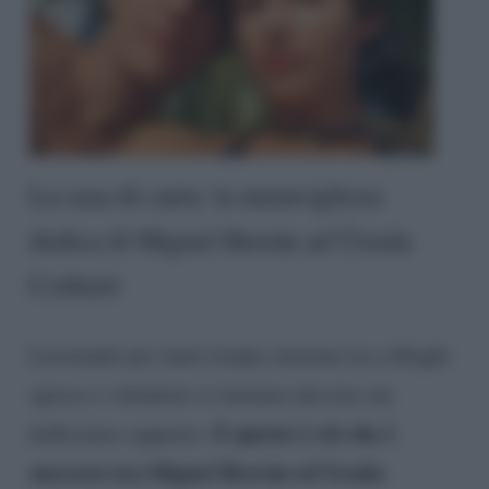
La casa di carta: la meravigliosa
dedica di Miguel Herrán ad Úrsula
Corberó
Lavorando per tanto tempo insieme tra colleghi
spesso e volentieri si instaura davvero un
E questo è ciò che è
bellissimo rapporto.
successo tra Miguel Herrán ed Ursula