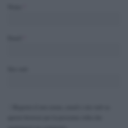
Nome
*
Email
*
Sito web
Registra il mio nome, email e sito web su
questo browser per la prossima volta che
aggiungerò un commento.