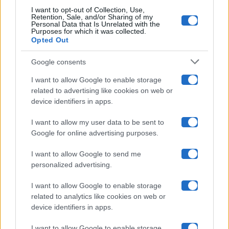
I want to opt-out of Collection, Use,
Retention, Sale, and/or Sharing of my
Grande Fratello
Personal Data that Is Unrelated with the
Purposes for which it was collected.
Opted Out
Isola Dei Famosi
Google consents
Pechino Express
I want to allow Google to enable storage
related to advertising like cookies on web or
Uomini E Donne
device identifiers in apps.
I want to allow my user data to be sent to
Google for online advertising purposes.
Maste S.r.l.
I want to allow Google to send me
Chi siamo
personalized advertising.
Collabora con noi
I want to allow Google to enable storage
related to analytics like cookies on web or
device identifiers in apps.
Contatti
I want to allow Google to enable storage