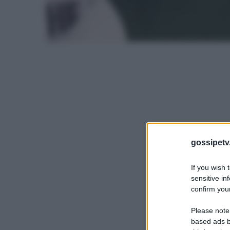
gossipetv
If you wish 
sensitive in
confirm your
Please note
based ads b