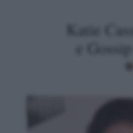
Katie Cass
e Gossip 
Premi invio per cercare o ESC per uscire