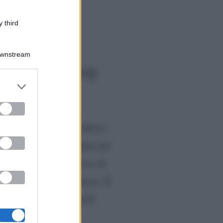
 third
Katie Cassidy,
Downstream
e tv Arrow e Gossip
er and store
to grant or
ed purposes
di Katie Cassidy, l’attrice
l Lance in Arrow ma pure per
l. L’interprete ha deciso di
rs a un anno dalle nozze. E
8.
Katie, come rivela E!