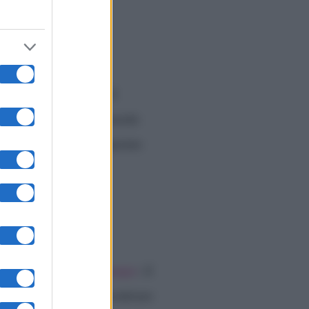
li
: è dunque questo il
e è però avvenuta in modo
duto a togliere il cognome
po un fidanzamento lampo
: il
l 2018. Prima di incontrare