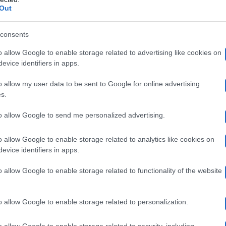
Out
y e Matthews Rodgers si sono lasciati
consents
o allow Google to enable storage related to advertising like cookies on
evice identifiers in apps.
differenze inconciliabi
ne, Katie Cassidy ha parlato di
o allow my user data to be sent to Google for online advertising
nne a chiudere il rapporto con Matthew. La separazion
s.
e l’attrice, figlia dell’artista David Cassidy, ha provve
to allow Google to send me personalized advertising.
unt Instagram.
o allow Google to enable storage related to analytics like cookies on
evice identifiers in apps.
rimonio lampo per Katie Cassidy
o allow Google to enable storage related to functionality of the website
a parte del mondo dello spettacolo)
si sono sposati do
o allow Google to enable storage related to personalization.
uto nel 2017 mentre il matrimonio è stato celebrato ne
o allow Google to enable storage related to security, including