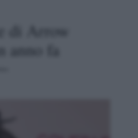
ce di Arrow
un anno fa
tura