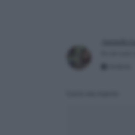
Antonella La
Per info email:
Facebook
Lascia una risposta