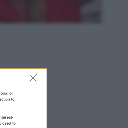
sonal or
ection to
nterest-
closed to