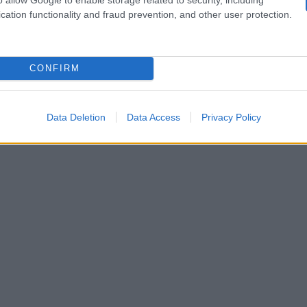
ha avuto un breve 
to Greg Raposo e Jesse McCartney e
cation functionality and fraud prevention, and other user protection.
CONFIRM
Data Deletion
Data Access
Privacy Policy