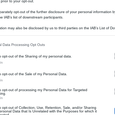
 prior to your opt-out.
rately opt-out of the further disclosure of your personal information by
he IAB’s list of downstream participants.
È finito il matrimonio di 
tion may also be disclosed by us to third parties on the IAB’s List of 
 that may further disclose it to other third parties.
l’attrice nota per le seri
 that this website/app uses one or more Google services and may gath
l Data Processing Opt Outs
Girl
including but not limited to your visit or usage behaviour. You may click 
 to Google and its third-party tags to use your data for below specifi
o opt-out of the Sharing of my personal data.
ogle consent section.
In
È giunto al capolinea il matrimonio 
nota in Italia per il ruolo di Laure
o opt-out of the Sale of my Personal Data.
In
quello di Juliet Sharp in Gossip Gir
to opt-out of processing my Personal Data for Targeted
separarsi dal marito Matthew Rodge
ing.
In
cerimonia è stata celebrata nel dicembre del 201
tima
o opt-out of Collection, Use, Retention, Sale, and/or Sharing
 lo scorso 8 gennaio al tribunale di Los Angeles.
ersonal Data that Is Unrelated with the Purposes for which it
lected.