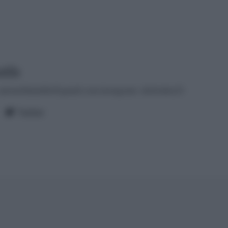
tilla
antonellalatilla@gmail.com
instagram: cheloidea21
Twitter