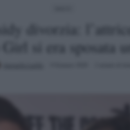
Serie Tv
idy divorzia: l’attri
Girl si era sposata 
Antonella Latilla
9 Gennaio 2020
2 minuti di let