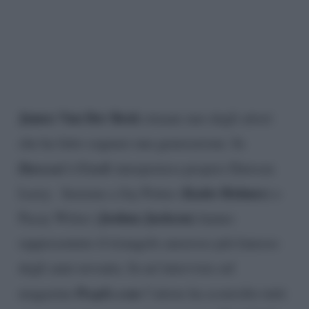
James Van Der Beek
rimane uno degli attori
che ha fatto sognare una generazione. In
Dawson’s Creek
interpretava proprio Dawson
Katie Holmes
Leery. Insieme a Joy Potter (
) e
Joshua Jackson
Pacey Witter (
) hanno
rappresentato il triangolo amoroso più famoso
degli anni novanta. In un’intervista sul
People.com
magazine
l’attore ha sconvolto tutti