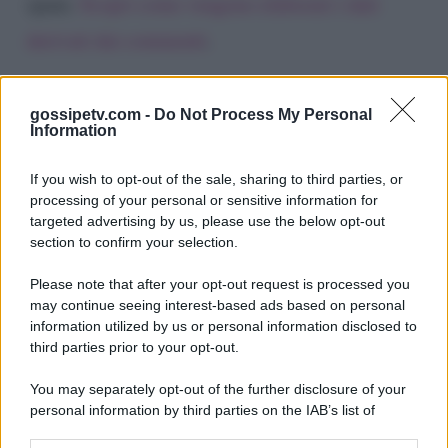
spam.
Scopri come vengono elaborati i dati
derivati dai commenti
.
gossipetv.com -
Do Not Process My Personal
Information
If you wish to opt-out of the sale, sharing to third parties, or
processing of your personal or sensitive information for
targeted advertising by us, please use the below opt-out
section to confirm your selection.
Please note that after your opt-out request is processed you
Gossip e TV è un sito di MASTE S.r.l.
may continue seeing interest-based ads based on personal
viale Luigi Majno n. 21 - 20129 Milano (MI)
information utilized by us or personal information disclosed to
P.Iva 10909580960
third parties prior to your opt-out.
You may separately opt-out of the further disclosure of your
personal information by third parties on the IAB’s list of
Categorie
downstream participants.