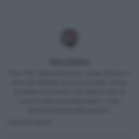
Silvia Federici
Classe 1984. Appassionata di arte, cinema, spettacolo e
attenta alle dinamiche del gossip da sempre. Scrivere
mi permette di raccontare il mio punto di vista e di
scoprire le tante sfaccettature umane e, a volte,
disumane del mondo dello spettacolo.
Lascia una risposta