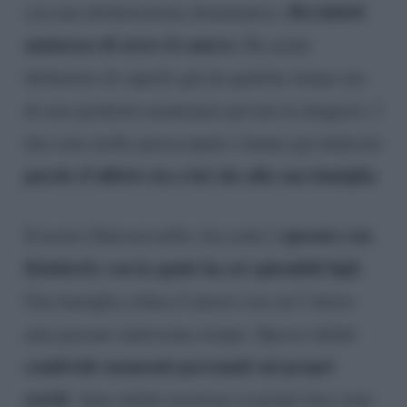
Ha infatti
con una dichiarazione drammatica.
ammesso di avere il cancro.
Ha anche
dichiarato di saperlo già da qualche tempo ma
di aver preferito mantenere privata la diagnosi. I
fan sono molto preoccupati e hanno già dedicato
parole d’affetto sia a lui che alla sua famiglia
.
sposato con
Il nostro Dawson nella vita reale è
Kimberly con la quale ha sei splendidi figli.
Una famiglia colma d’amore con cui l’attore
ama passare tantissimo tempo. Spesso infatti
condivide momenti personali sui propri
social
. Ama infatti mostrare ai propri fan come