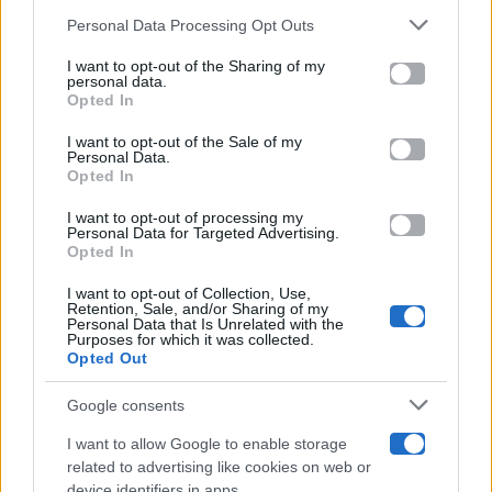
Gossip
Personal Data Processing Opt Outs
This information may also be disclosed by us to third parties
on the IAB’s List of Downstream Participants that may further
I want to opt-out of the Sharing of my
Televisione
disclose it to other third parties.
personal data.
Opted In
Please note that this website/app uses one or more Google
services and may gather and store information including but
I want to opt-out of the Sale of my
Programmi TV
Personal Data.
not limited to your visit or usage behaviour. You may click to
Opted In
grant or deny consent to Google and its third-party tags to
Amici
use your data for below specified purposes in below Google
I want to opt-out of processing my
consent section.
Personal Data for Targeted Advertising.
Opted In
Ballando Con Le Stelle
I want to opt-out of Collection, Use,
Retention, Sale, and/or Sharing of my
Grande Fratello
Personal Data that Is Unrelated with the
Purposes for which it was collected.
Opted Out
Isola Dei Famosi
Google consents
Pechino Express
I want to allow Google to enable storage
related to advertising like cookies on web or
Uomini E Donne
device identifiers in apps.