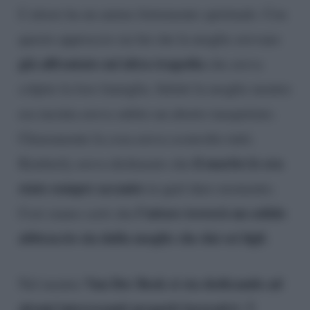
L’attore ha un animo fortemente spirituale. Con
questo approccio sia lui che la moglie avevano
già affrontato un’altra tragedia
che aveva
colpito la loro famiglia. Infatti la moglie mentre
era incinta aveva subito un aborto inaspettato.
Chiaramente la cosa aveva sconvolto tutti.
il marito le era
Kimberly aveva dichiarato che
stato sempre accanto
in quel duro momento.
l’attore troverà un solido
Così siamo certi che
abbraccio sia dalla moglie che dai sei figli
.
Van Der Beek si sta dedicando ad
Nel mentre
alcuni interessanti progetti lavorativi
. È