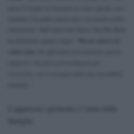
passa il tempo tra lavoretti in casa e giochi con i
bambini. Un padre amorevole e un marito molto
innamorato. Nell’intervista James Van Der Beek
Ho un cancro al
ha dichiarato quanto segue: “
colon retto
. Ho affrontato privatamente questa
diagnosi e ho preso provvedimenti per
risolverla, con il sostegno della mia incredibile
famiglia.”.
L’approccio spirituale e l’aiuto della
famiglia