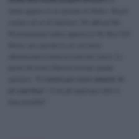
infatti apparso in un episodio di
Walker
. Ha poi
recitato sul set di
Sidelined: The QB and Me
.
Prossimamente inoltre apparirà in
The Real Full
Monty,
uno speciale in cui vari attori
affronteranno il doloroso tema del cancro. Le
parole del nostro Dawson lasciano grande
C’è motivo per essere ottimisti. Io
speranza: “
mi sento bene”
. E noi gli auguriamo tutto il
bene possibile!