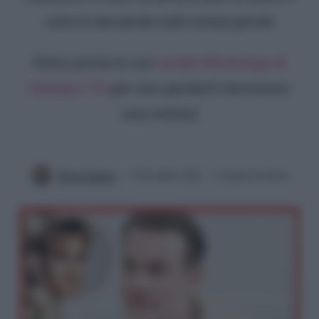
cancro lasciando tutti senza parole
Entra anche tu sul
canale WhatsApp di
Gossip e TV
per non perderti nemmeno
una notizia!
Silvia Federici
3 Novembre 2024
2 minuti di lettura