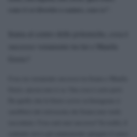
come ti sei divertito a cantare, sono io!
“.
Irama al centro delle polemiche, cosa è
successo veramente tra lui e Manila
Gorio?
Cosa sia veramente successo tra Irama e Manila
Gorio, ancora non si sa. Una cosa è certo però.
Da quello che la Gorio scrive su Instagram ci
sarebbero dei retroscena che Irama non vuole
raccontare. Cosa sarà mai successo? In realtà, il
cantante aveva già ampiamente spiegato il senso