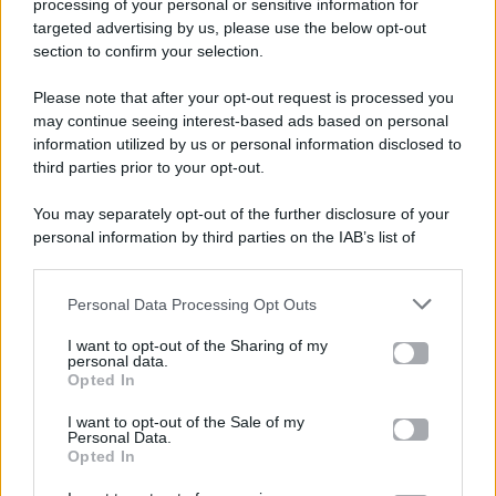
processing of your personal or sensitive information for
targeted advertising by us, please use the below opt-out
section to confirm your selection.
Please note that after your opt-out request is processed you
Gossip e TV è un sito di MASTE S.r.l.
may continue seeing interest-based ads based on personal
viale Luigi Majno n. 21 - 20129 Milano (MI)
information utilized by us or personal information disclosed to
P.Iva 10909580960
third parties prior to your opt-out.
You may separately opt-out of the further disclosure of your
personal information by third parties on the IAB’s list of
Categorie
downstream participants.
Gossip
Personal Data Processing Opt Outs
This information may also be disclosed by us to third parties
on the IAB’s List of Downstream Participants that may further
I want to opt-out of the Sharing of my
Televisione
disclose it to other third parties.
personal data.
Opted In
Please note that this website/app uses one or more Google
services and may gather and store information including but
I want to opt-out of the Sale of my
Programmi TV
Personal Data.
not limited to your visit or usage behaviour. You may click to
Opted In
grant or deny consent to Google and its third-party tags to
Amici
use your data for below specified purposes in below Google