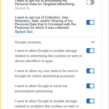
I want to opt-out of processing my
consent section.
Personal Data for Targeted Advertising.
Opted In
Ballando Con Le Stelle
I want to opt-out of Collection, Use,
Retention, Sale, and/or Sharing of my
Grande Fratello
Personal Data that Is Unrelated with the
Purposes for which it was collected.
Opted Out
Isola Dei Famosi
Google consents
Pechino Express
I want to allow Google to enable storage
related to advertising like cookies on web or
Uomini E Donne
device identifiers in apps.
I want to allow my user data to be sent to
Google for online advertising purposes.
Maste S.r.l.
I want to allow Google to send me
Chi siamo
personalized advertising.
Collabora con noi
I want to allow Google to enable storage
related to analytics like cookies on web or