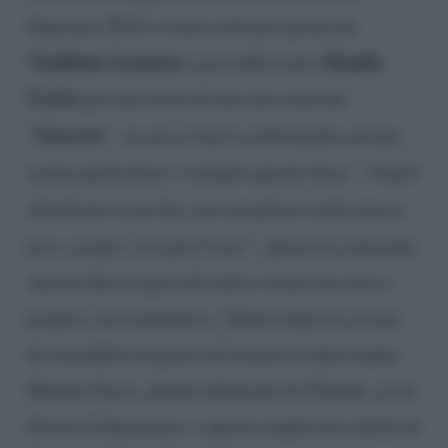
Sanremo 2019, è stato criticato prima da
Vladimir Luxuria
Manila
e poi dalla trans
Gorio
per una frase di una sua canzone,
Stanotte
“
“, in cui si faceva riferimento ad una
serata particolare e citando questa frase: “
Voglio
chiudermi in un bar, poi spogliarti sulla metro,
fare a pugni con quel trans
“, questa la citazione
che ha fatto il giro del web e creato un vero e
proprio caso mediatico. Subito dopo le accuse
di transfobia da parte di Luxuria è intervenuta
Manila Gorio, attuale fidanzata di Chando, ex di
Grecia Colmenares, e spesso ospite nei salotti di