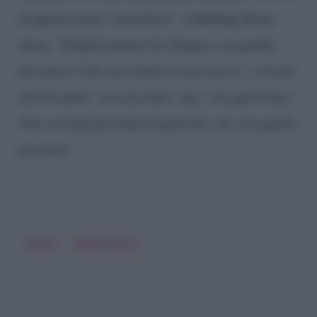
di questa frase “
maledetta
“. A Rolling Stone
disse: “
Semplicemente ho litigato con quella
persona e l’ho raccontato in un testo […] E poi
non ho detto ‘con un trans’, ma ‘con quel trans’.
Non con una persona in generale, ma con quella
persona
“.
Irama
Manila Gorio