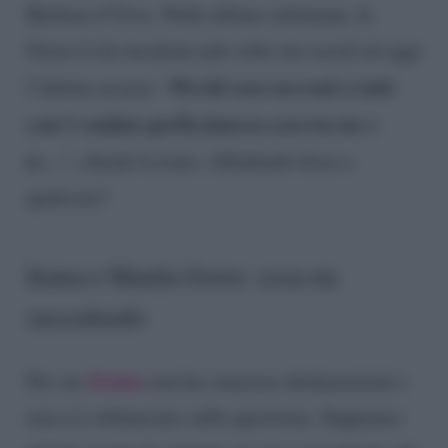
Barbara d’Urso. Nelle ultime settimane, la
Gorio lo ha incalzato più volte sui social ed oggi
Perché non racconti a tutti
l’ultima accusa: “
com’è andata quella famosa sera tra me e
te…
“, chiede la trans. Alludendo forse a
qualcosa?
Irama e Manila Gorio: cosa sta
succedendo
Irama
Per ora
non ha concesso dichiarazioni e
non si è sbilanciato sulla questione. Sappiamo