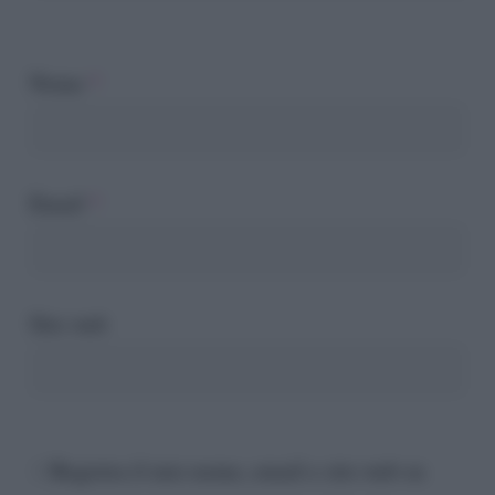
Nome
*
Email
*
Sito web
Registra il mio nome, email e sito web su