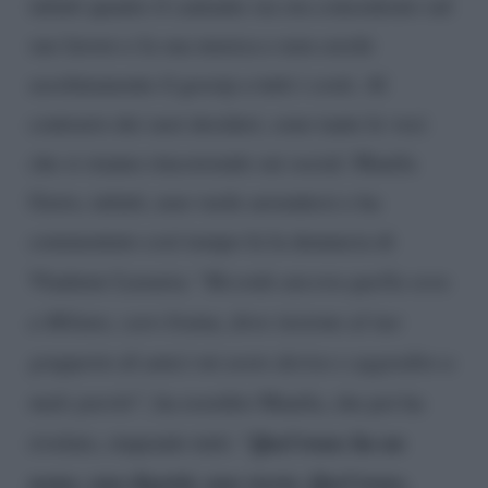
infatti quanto il cantante sia ora concentrato sul
suo lavoro e la sua musica e non cerchi
assolutamente il gossip a tutti i costi. Al
contrario dei suoi desideri, sono tante le voci
che si stanno rincorrendo sui social. Manila
Gorio, infatti, non vuole arrendersi e ha
commentato così tempo fa la denuncia di
Vladimir Luxuria: “
Ricordo ancora quella sera
a Milano, caro Irama, dove insieme al tuo
gruppetto di amici mi avete deriso e aggredito a
male parole
“, ha esordito Manila, che poi ha
Quel trans ha un
rivelato, stupendo tutti: “
nome, una dignità, una storia. Quel trans,