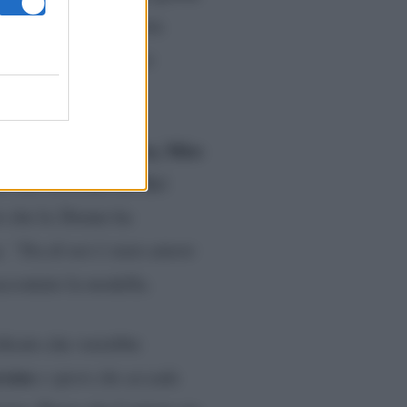
ilasciato un’intervista
 quindi avvertito. La
.
Miss Africa, Miss
a tra cui
ro ma cresciuta nel Bel
o che la 26enne ha
a.
“Tra di noi è stato amore
ccontato la modella.
ficato che vorrebbe
cinta
e spero che accada