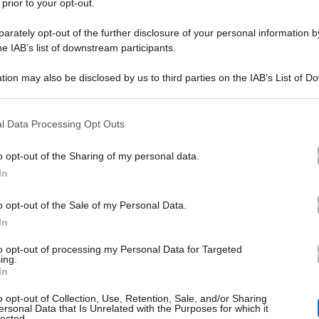
 prior to your opt-out.
rately opt-out of the further disclosure of your personal information by
he IAB’s list of downstream participants.
tion may also be disclosed by us to third parties on the IAB’s List of 
 that may further disclose it to other third parties.
 that this website/app uses one or more Google services and may gath
l Data Processing Opt Outs
entito di aver rilasciato le dichiarazioni riportate
including but not limited to your visit or usage behaviour. You may click 
 to Google and its third-party tags to use your data for below specifi
esperta di gossip Deianira Marzano:
o opt-out of the Sharing of my personal data.
ogle consent section.
In
o opt-out of the Sale of my Personal Data.
In
to opt-out of processing my Personal Data for Targeted
ing.
In
o opt-out of Collection, Use, Retention, Sale, and/or Sharing
ersonal Data that Is Unrelated with the Purposes for which it
lected.