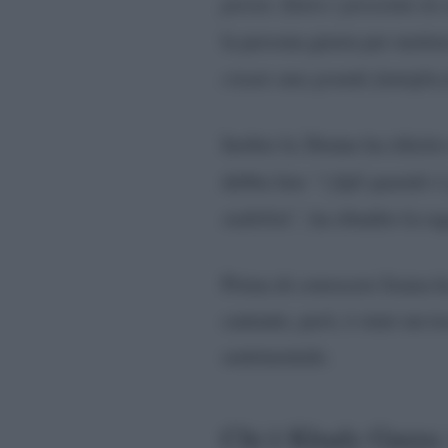
presto. Entro i prossimi tre
la persona giusta per mette
creare una grande famiglia f
Inoltre la 26enne ha riferit
debba fare
“i figli quando 
stabilità”,
ha ribadito la ra
Prima di conoscere Irama ha 
cantante, però, è stato un t
sentimentale.
Chi è Khady Gueye, 