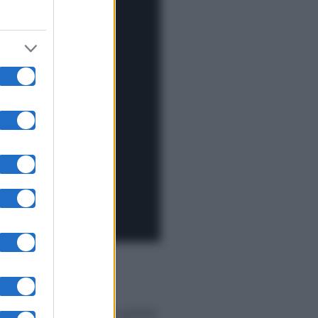
eye
, la quale, a pochi giorni