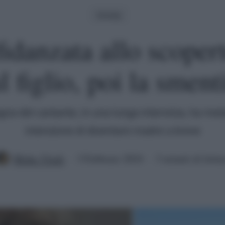
Gossip
fidanzata allo scoper
l figlio, poi la sment
a del cantante, in una lunga intervista, ha rive
intenzione di diventare madre a breve
Mirko Vitali
3 Febbraio 2024
3 minuti di lettu