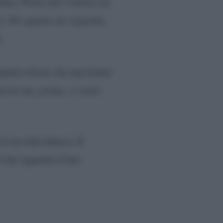
ama. Pensa che l’artista sia
a? Per quanto mi riguarda,
.
quanto ritiene che una donna
resto ma, prima, ci vuole
e ha tolto fiducia. Il
 che riguarda il lato