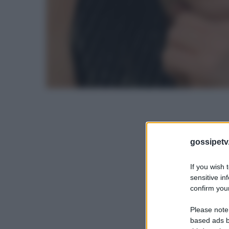
gossipetv
If you wish 
sensitive in
confirm your
Please note
based ads b