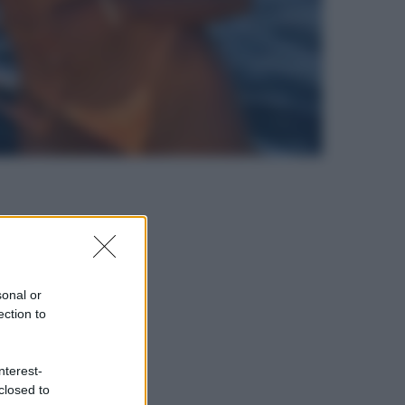
sonal or
ection to
nterest-
closed to