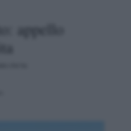
to: appello
ita
lato che ha
ra