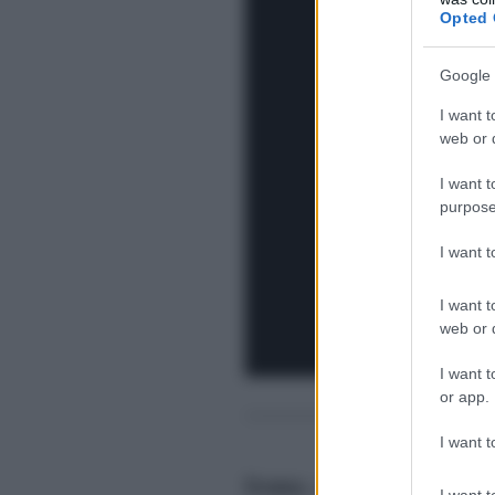
Opted 
Google 
I want t
web or d
I want t
purpose
I want 
I want t
web or d
I want t
or app.
———————————
I want t
Irama
, al secolo Filippo M
I want t