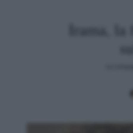
Irama, la 
su
La compagn
Premi invio per cercare o ESC per uscire