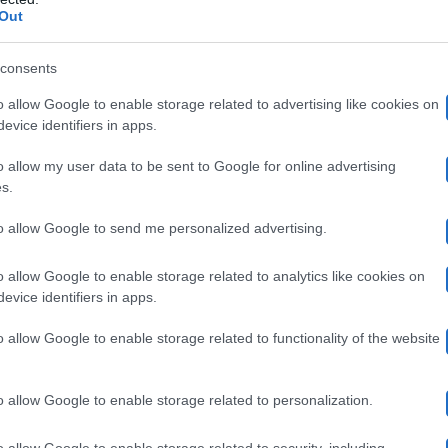
Out
consents
o allow Google to enable storage related to advertising like cookies on
evice identifiers in apps.
o allow my user data to be sent to Google for online advertising
s.
to allow Google to send me personalized advertising.
o allow Google to enable storage related to analytics like cookies on
evice identifiers in apps.
o allow Google to enable storage related to functionality of the website
———————————————
o allow Google to enable storage related to personalization.
fidanzata Khady Gu
aria Fanti, incassa l’appello della
o allow Google to enable storage related to security, including