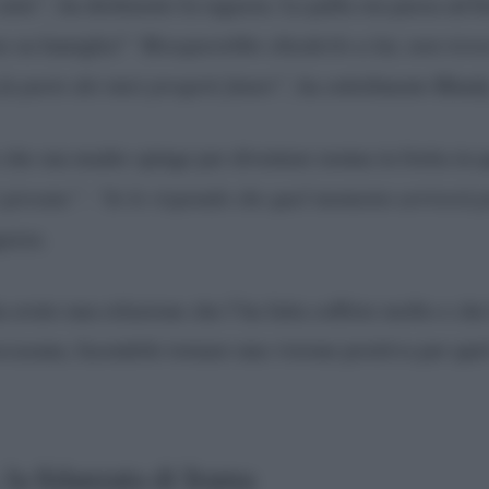
 anni”,
ha dichiarato la ragazza. La palla ora passa ad Ir
re su famiglia?
“Bisognerebbe chiederlo a lui, non trov
a parte dei miei progetti futuri”,
ha sottolineato Khady
o che sua madre spinge per diventare nonna in fretta in 
è giovane”
.
“Io le rispondo che quel momento arriverà p
gazza.
avuto una relazione che l’ha fatta soffrire molto e che l
occasana, facendole tornare una visione positiva per quel
la fidanzata di Irama