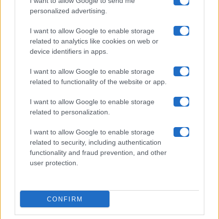
I want to allow Google to send me
Chi siamo
personalized advertising.
Collabora con noi
I want to allow Google to enable storage
related to analytics like cookies on web or
device identifiers in apps.
Contatti
I want to allow Google to enable storage
Privacy Policy
related to functionality of the website or app.
Cookie Policy
I want to allow Google to enable storage
related to personalization.
Pubblicità
I want to allow Google to enable storage
related to security, including authentication
functionality and fraud prevention, and other
user protection.
© 2026 Gossip e Tv. email:
redazione@gossipetv.com
-
Preferenze Privacy
- Riproduzione riservata - Photo
CONFIRM
Credits: Le immagini presenti in questo sito sono di
proprietà di Maste Srl