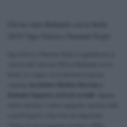
Chi ha vinto Ballando con le Stelle
2016? Iago Garcia e Samanta Togni
Iago Garcia e Samanta Togni si aggiudicano la
vittoria dell’edizione 2016 di Ballando con la
Stella. La coppia, tra le più forti di questa
ha battuto Michele Morrone e
stagione,
Katusha Vaganova, arrivati secondi
. Appena
eletto vincitore, l’attore spagnolo, lanciato dalle
soap Il Segreto e Una Vita, ha ringraziato
l’Italia, la sua insegnante di danza e Milly