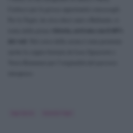
Carlucci per la grossa opportunità concessagli.
Per la Togni, da circa dieci anni a Ballando, si
vittoria, arrivata con il 60%
tratta della prima
dei voti
. Nel corso della serata è stata premiata
anche la coppia formata da Luca Sguazzini e
Veera Kinnunen per l’originalità del percorso
intrapreso.
Iago Garcia
Samanta Togni