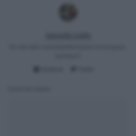
Antonella Latilla
Per info email:
antonellalatilla@gmail.com
instagram:
cheloidea21
Facebook
Twitter
Lascia una risposta