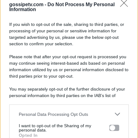
gossipetv.com -
Do Not Process My Personal
Information
If you wish to opt-out of the sale, sharing to third parties, or
processing of your personal or sensitive information for
targeted advertising by us, please use the below opt-out
section to confirm your selection.
Please note that after your opt-out request is processed you
Gossip e TV è un sito di MASTE S.r.l.
may continue seeing interest-based ads based on personal
viale Luigi Majno n. 21 - 20129 Milano (MI)
information utilized by us or personal information disclosed to
P.Iva 10909580960
third parties prior to your opt-out.
You may separately opt-out of the further disclosure of your
personal information by third parties on the IAB’s list of
Categorie
downstream participants.
Gossip
Personal Data Processing Opt Outs
This information may also be disclosed by us to third parties
on the IAB’s List of Downstream Participants that may further
I want to opt-out of the Sharing of my
Televisione
disclose it to other third parties.
personal data.
Opted In