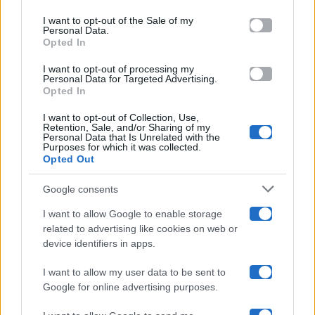
Please note that this website/app uses one or more Google
services and may gather and store information including but
I want to opt-out of the Sale of my
Programmi TV
Personal Data.
not limited to your visit or usage behaviour. You may click to
Opted In
grant or deny consent to Google and its third-party tags to
Amici
use your data for below specified purposes in below Google
I want to opt-out of processing my
consent section.
Personal Data for Targeted Advertising.
Opted In
Ballando Con Le Stelle
I want to opt-out of Collection, Use,
Retention, Sale, and/or Sharing of my
Grande Fratello
Personal Data that Is Unrelated with the
Purposes for which it was collected.
Opted Out
Isola Dei Famosi
Google consents
Pechino Express
I want to allow Google to enable storage
related to advertising like cookies on web or
Uomini E Donne
device identifiers in apps.
I want to allow my user data to be sent to
Google for online advertising purposes.
Maste S.r.l.