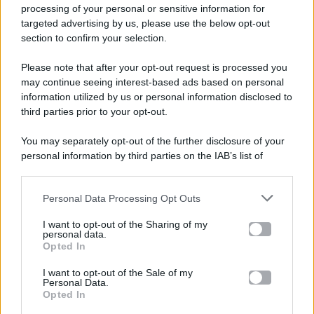
processing of your personal or sensitive information for
targeted advertising by us, please use the below opt-out
section to confirm your selection.
Please note that after your opt-out request is processed you
Gossip e TV è un sito di MASTE S.r.l.
may continue seeing interest-based ads based on personal
viale Luigi Majno n. 21 - 20129 Milano (MI)
information utilized by us or personal information disclosed to
third parties prior to your opt-out.
P.Iva 10909580960
You may separately opt-out of the further disclosure of your
personal information by third parties on the IAB’s list of
Categorie
downstream participants.
Gossip
Personal Data Processing Opt Outs
This information may also be disclosed by us to third parties
on the IAB’s List of Downstream Participants that may further
I want to opt-out of the Sharing of my
Televisione
disclose it to other third parties.
personal data.
Opted In
Please note that this website/app uses one or more Google
services and may gather and store information including but
I want to opt-out of the Sale of my
Programmi TV
Personal Data.
not limited to your visit or usage behaviour. You may click to
Opted In
grant or deny consent to Google and its third-party tags to
use your data for below specified purposes in below Google