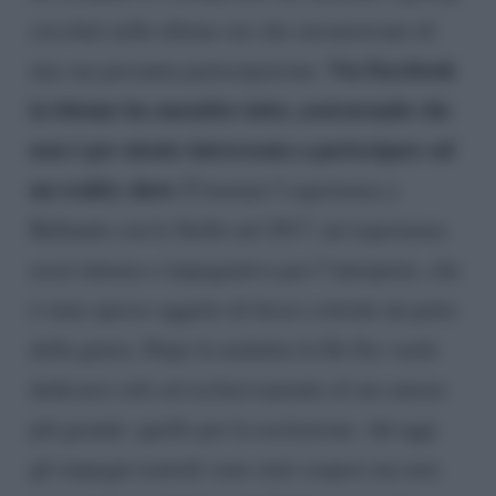
circolati nelle ultime ore che sussurravano di
Via Facebook
una sua presunta partecipazione.
la 64enne ha smentito tutto, assicurando che
non è per niente interessata a partecipare ad
un reality show.
È bastata l’esperienza a
Ballando con le Stelle nel 2017, un’esperienza
assai intensa e impegnativa per l’interprete, che
è stata spesso oggetto di feroci critiche da parte
della giuria. Dopo la malattia la De Sio vuole
dedicarsi solo ed esclusivamente al suo amore
più grande: quello per la recitazione. Ad oggi
gli impegni teatrali sono stati sospesi ma non