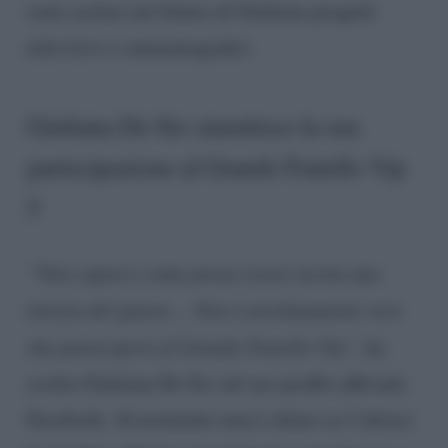
sono esclusi nel futuro di Giuliana progetti
televisivi e cinematografici.
Giuliana De Sio smentisce la sua
partecipazione al Grande Fratello Vip
5
“Non capisco come possa essere uscita una
notizia del genere… Non è assolutamente vero
che parteciperò al Grande Fratello Vip”
, ha
scritto Giuliana De Sio sul suo profilo ufficiale
Facebook. Al momento non è chiaro se l’attrice