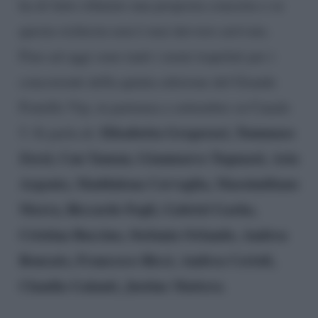
ha di fatto rifiutato una proposta concreta o se
questa richiesta non è mai davvero arrivata.
Fino ad oggi sono tanti i nomi trapelati per i
concorrenti della quinta edizione del Grande
Fratello Vip, in partenza a settembre su Canale
Elisabetta Gregoraci, Tommaso
5. Si parla di:
Zorzi, Can Yaman, Gianmarco Tognazzi, Asia
Argento, Maddalena Corvaglia, Massimiliano
Morra, Riccardo Fogli, Gabriel Garko,
Cristina Buccino, Stefania Orlando, Andrea
Roncato, Francesco Ricci, Andrea Cerioli,
Claudia Galanti, Justine Mattera
.