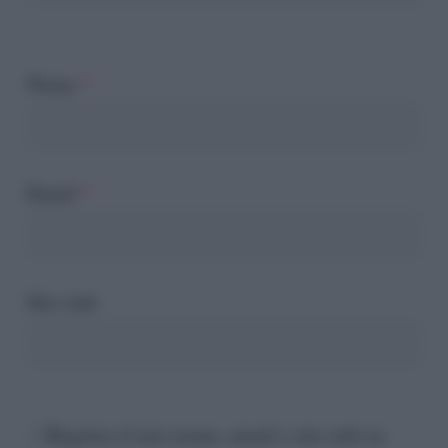
Nome
*
Email
*
Sito web
Registra il mio nome, email e sito web su