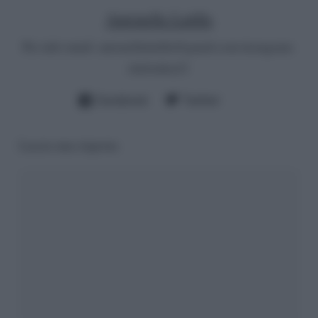
Antonella Latilla
Per info email:
antonellalatilla@gmail.com
instagram:
cheloidea21
Facebook
Twitter
Lascia una risposta