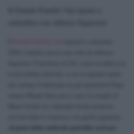
Il Grande Fratello Vip riparte a
settembre con Alfonso Signorini
Il
Grande Fratello Vip
ripartirà a settembre
2020, condotto ancora una volta da Alfonso
Signorini. Il direttore di Chi, come accaduto con
la precedente edizione, si sta occupando anche
dei casting. Confermato tra gli opinionisti Pupo
mentre Wanda Nara non ci sarà. La moglie di
Mauro Icardi sta valutando alcune proposte
arrivate dalla tv francese e da quella argentina.
Al posto della soubrette potrebbe arrivare