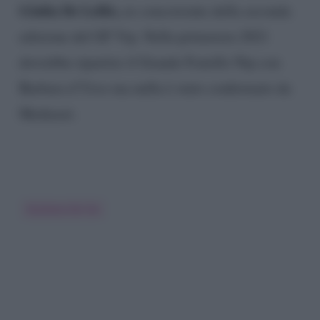
Giulia De Lellis,
ex concorrente della seconda
edizione del GF Vip. Nella primavera 2021
dovrebbe ripartire il Grande Fratello Nip con
Barbara d’Urso ma nulla è stato confermato da
Mediaset.
Giuliana De Sio