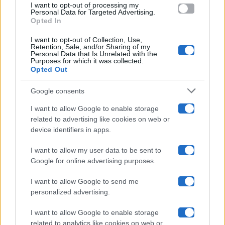
Amici
I want to opt-out of processing my
consent section.
Personal Data for Targeted Advertising.
Opted In
Ballando Con Le Stelle
I want to opt-out of Collection, Use,
Retention, Sale, and/or Sharing of my
Grande Fratello
Personal Data that Is Unrelated with the
Purposes for which it was collected.
Opted Out
Isola Dei Famosi
Google consents
Pechino Express
I want to allow Google to enable storage
related to advertising like cookies on web or
Uomini E Donne
device identifiers in apps.
I want to allow my user data to be sent to
Google for online advertising purposes.
Maste S.r.l.
I want to allow Google to send me
Chi siamo
personalized advertising.
Collabora con noi
I want to allow Google to enable storage
related to analytics like cookies on web or