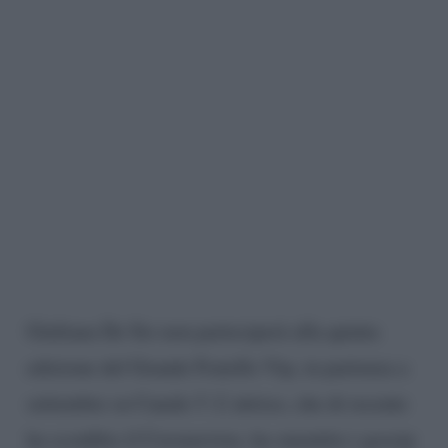
Giuliana De Sio non parteciperà alla quinta
edizione del Grande Fratello Vip, in partenza a
settembre su Canale 5. L’attrice, che di recente
ha sconfitto il Coronavirus, ha smentito i gossip