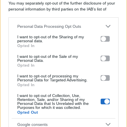
You may separately opt-out of the further disclosure of your
personal information by third parties on the IAB’s list of
Categorie
downstream participants.
Gossip
Personal Data Processing Opt Outs
This information may also be disclosed by us to third parties
on the IAB’s List of Downstream Participants that may further
I want to opt-out of the Sharing of my
Televisione
disclose it to other third parties.
personal data.
Opted In
Please note that this website/app uses one or more Google
services and may gather and store information including but
I want to opt-out of the Sale of my
Programmi TV
Personal Data.
not limited to your visit or usage behaviour. You may click to
Opted In
grant or deny consent to Google and its third-party tags to
use your data for below specified purposes in below Google
Amici
I want to opt-out of processing my
consent section.
Personal Data for Targeted Advertising.
Opted In
Ballando Con Le Stelle
I want to opt-out of Collection, Use,
Retention, Sale, and/or Sharing of my
Grande Fratello
Personal Data that Is Unrelated with the
Purposes for which it was collected.
Opted Out
Isola Dei Famosi
Google consents