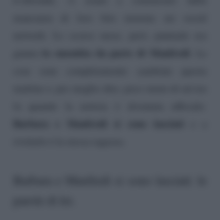
mancanza di loro foto insieme sui social
network. Lo scorso mese, però, puntuale era
la smentita da parte di Manfredi
giunta
. Le
cose sono completamente cambiate questa
mattina o, per meglio dire, poco meno di un’ora
fa quando la notizia è diventata ufficiale:
Barbara e Manfredi si sono lasciati
e a
rivelarlo è la stessa ragazza.
Barbara e Manfredi si sono lasciati: le
parole di lei.