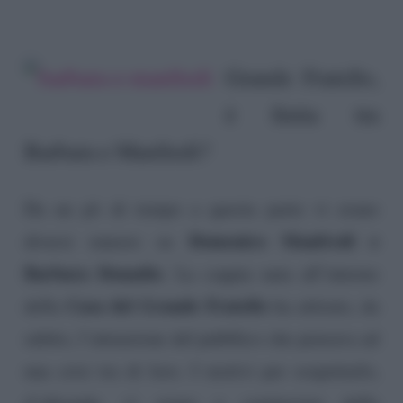
Grande Fratello,
è finita tra
Barbara e Manfredi?
Da un pò di tempo a questa parte vi erano
Domenico Manfredi e
diversi rumors su
Barbara Donadio
. La coppia nata all’interno
Casa del Grande Fratello
della
ha attirato, da
subito, l’attenzione del pubblico che pensava ad
una crisi tra di loro. I motivi per sospettarlo,
d’altronde, vi erano a cominciare dalla