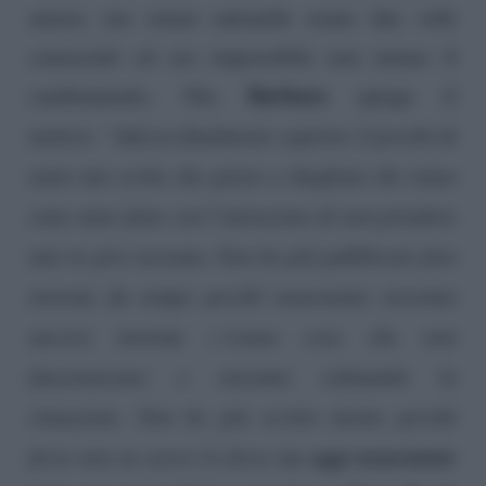
amore, ma ormai entrambi erano due volti
conosciuti ed era impossibile non notare il
Barbara
cambiamento. Ora
spiega il
motivo:
“Adesso finalmente capirete il perché di
tante mie scelte che giuste o sbagliate che siano
sono state fatte con l’intenzione di non prendere
mai in giro nessuno. Non ho più pubblicato foto
insieme da tempo perché nonostante stessimo
ancora insieme c’erano cose che non
funzionavano e stavamo valutando la
situazione. Non ho più scritto niente perché
oggi nonostante
forse non ne avevo le forze ma