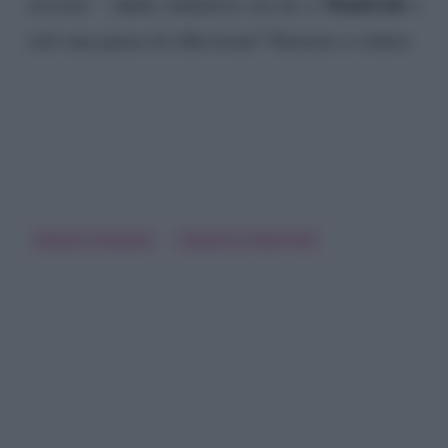
Manfredi
insieme”
. Addio definitivo tra lei e
o
solo una pausa di riflessione? Staremo a vedere.
Barbara Donadio
Domenico Manfredi