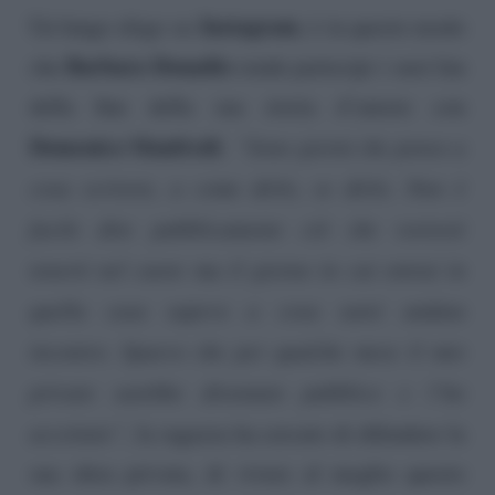
Instagram
Un lungo sfogo su
, è in questo modo
Barbara Donadio
che
rende partecipi i suoi fan
della fine della sua storia d’amore con
Domenico Manfredi
.
“Sono giorni che penso a
cosa scrivere, a come dirlo, se dirlo. Non è
facile dire pubblicamente ciò che vorresti
tenerti nel cuore ma il giorno in cui entrai in
quella casa sapevo a cosa sarei andata
incontro. Spaevo che per qualche mese il mio
privato sarebbe diventato pubblico e l’ho
accettato”
, la ragazza ha cercato di difendere la
sua sfera privata, di vivere al meglio questo