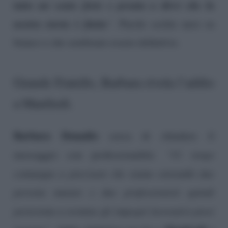
tutto mi sento forte e pronta a dirvi che la
nostra storia è finita
“
. Parole scritte nero su
bianco e che sembrano essere definitive.
Grande Fratello, Barbara rivela l’addio
a Manfredi.
Barbara Donadio
cerca di chiudere il
messaggio con professionalità:
“Ci tengo
comunque a precisare che siamo entrambi due
persone mature e due professionisti quindi
porteremo a termine gli impegni lavorativi presi