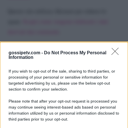
Questo sito utilizza Akismet per ridurre lo
spam.
Scopri come vengono elaborati i dati
derivati dai commenti
.
gossipetv.com -
Do Not Process My Personal
Information
If you wish to opt-out of the sale, sharing to third parties, or
processing of your personal or sensitive information for
targeted advertising by us, please use the below opt-out
section to confirm your selection.
Please note that after your opt-out request is processed you
Gossip e TV è un sito di MASTE S.r.l.
may continue seeing interest-based ads based on personal
viale Luigi Majno n. 21 - 20129 Milano (MI)
information utilized by us or personal information disclosed to
third parties prior to your opt-out.
P.Iva 10909580960