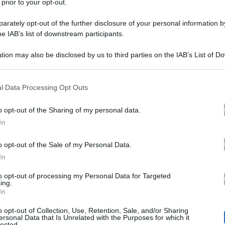
 prior to your opt-out.
rately opt-out of the further disclosure of your personal information by
he IAB’s list of downstream participants.
cipazioni del film con Bova e Incontrada
tion may also be disclosed by us to third parties on the IAB’s List of 
 that may further disclose it to other third parties.
21.10
Canale 5
il film tv
“Angeli”
lle
su
che vede com
 that this website/app uses one or more Google services and may gath
l Data Processing Opt Outs
including but not limited to your visit or usage behaviour. You may click 
Stefano Reali
film del regista
racconta la tormentata st
 to Google and its third-party tags to use your data for below specifi
o opt-out of the Sharing of my personal data.
ogle consent section.
essa
Incontrada)
che andrà a buon fine dopo tante peri
In
uomo bello, superficiale e donnaiolo che riesce a vivere
o opt-out of the Sale of my Personal Data.
Claudio
lasciato in eredità i genitori. Ma la vita di
su
In
Luisa
Claud
ontrato
, una poliziotta che a differenza di
to opt-out of processing my Personal Data for Targeted
ing.
Luisa
due non è facile,
seppur innamorata non tollera l
In
odo pessimo di cui si prende cura della palazzina. Per 
o opt-out of Collection, Use, Retention, Sale, and/or Sharing
ersonal Data that Is Unrelated with the Purposes for which it
lected.