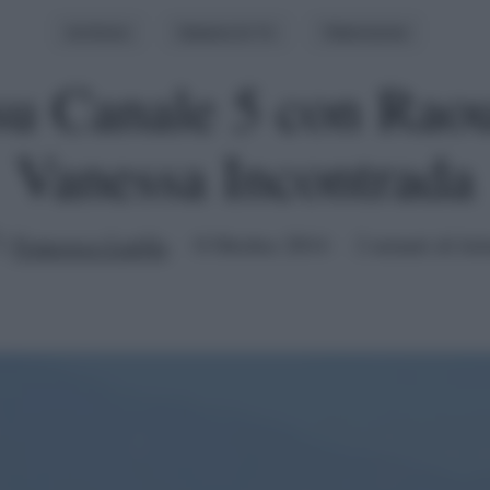
Archivio
Stasera In Tv
Televisione
su Canale 5 con Rao
Vanessa Incontrada
Francesco Latilla
8 Ottobre 2014
2 minuti di let