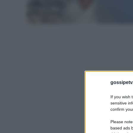
gossipetv
If you wish 
sensitive in
confirm your
Please note
based ads b