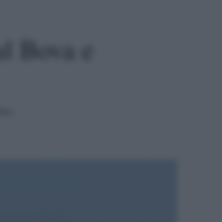
ul Bova e
tura