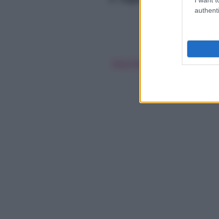
authenti
Raoul Bova
Vanessa Incontr