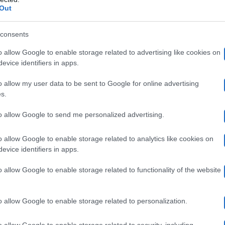
vita e inizia a finanziare i lavori per la palazzina. Pur
Out
Claudio
 morire e
per salvare la sua amata si affida al c
consents
Claudi
 La preghiera viene esaudita ma da quel giorno
o allow Google to enable storage related to advertising like cookies on
te umane.
evice identifiers in apps.
o allow my user data to be sent to Google for online advertising
 credere negli angeli
s.
to allow Google to send me personalized advertising.
Raoul Bova
l settimanale
Sorrisi e Canzoni
,
espone i m
o allow Google to enable storage related to analytics like cookies on
laudio nel film “Angeli”:
“E’
una storia nuova, origin
evice identifiers in apps.
idere e pensare…E poi io questo progetto l’ho scelto col
o allow Google to enable storage related to functionality of the website
rsone che entrano nelle nostre vite, ne cambiano il cors
o allow Google to enable storage related to personalization.
ndo me gli “strumenti”degli angeli custodi”.
Molto pro
 serie diventerà una fiction.
o allow Google to enable storage related to security, including