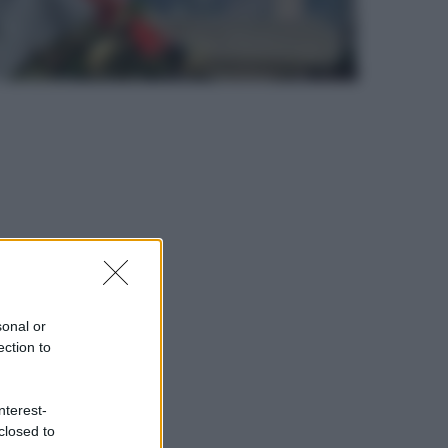
sonal or
ection to
nterest-
closed to