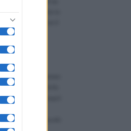
troppo, però a causa di un
ielo ed offre la sua vita in
o
diventa un angelo con il
otivi che lo hanno portato
ale: in fondo è una bella
 cuore perchè negli angeli
o in meglio, e ci
babilmente, se gli ascolti