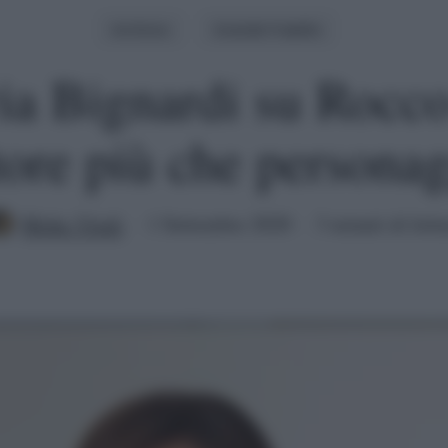
Archivio
Grande Fratello
ia Bignardi su Rocco
ore più che persona
Mirko Vitali
1 Settembre 2020
3 minuti di lettu