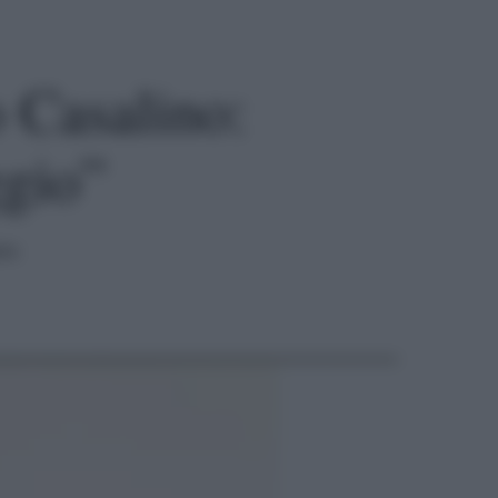
 Casalino:
ggio”
ra