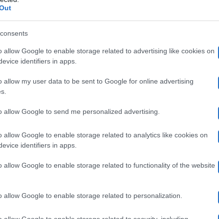
a alla realtà in tutti i suoi aspetti”,
anche quelli
“discu
Out
ista nel lontano 2000 si verificò quindi un evento sparti
consents
‘composto’ e uno più ‘sdoganato’, più empatico nei conf
o allow Google to enable storage related to advertising like cookies on
o sapeva cosa aspettarsi da una simile esperienza e ne
evice identifiers in apps.
personaggi che presero parte al gioco nel 2000 e che per
o allow my user data to be sent to Google for online advertising
ricone
(purtroppo scomparso in un incidente paracadutis
s.
Casalino.
to allow Google to send me personalized advertising.
o allow Google to enable storage related to analytics like cookies on
evice identifiers in apps.
Bignardi: “Magnetico e vulcanico”
o allow Google to enable storage related to functionality of the website
 come già confidato in passato, racconta di essere stata 
o allow Google to enable storage related to personalization.
 a Roma, prima che iniziasse lo show.
“Mi colpì Pietro:
o allow Google to enable storage related to security, including