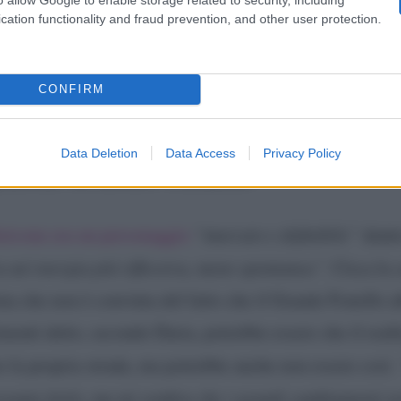
. In quella prima storica edizione c’era anche Rocco Cas
cation functionality and fraud prevention, and other user protection.
olitico italiano. “
Una persona particolarmente intellige
e personaggio”
, afferma la conduttrice che si avventura
CONFIRM
tende per ‘più autore che personaggio’.
Data Deletion
Data Access
Privacy Policy
pinione su Rocco Casalino
aricone era un personaggio
“marcato e definibile”
dentr
a un’energia più riflessiva, meno spontanea”.
Circa la 
ma che non è convinta del fatto che il Grande Fratello a
menti detto, secondo Daria, potrebbe essere che il reali
re la propria strada, ma potrebbe anche non essere così.
ressante farlo, ma mi sembra che i grandi cambiamenti a