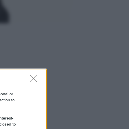
sonal or
ection to
nterest-
closed to