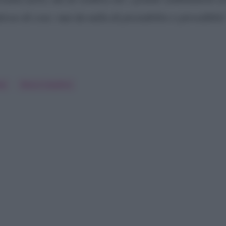
esso di cose: mai da nulla di prestabilito o prevedibil
ne
Rocco Casalino