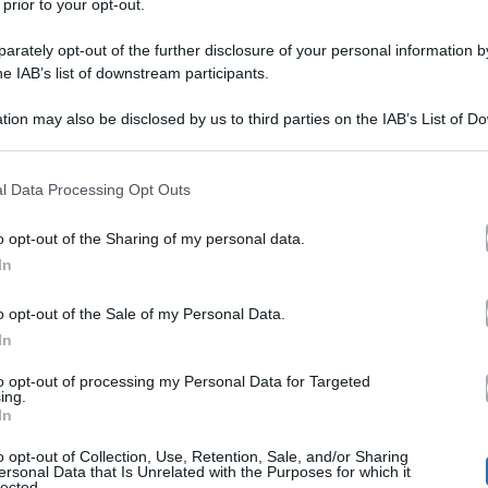
 prior to your opt-out.
rately opt-out of the further disclosure of your personal information by
he IAB’s list of downstream participants.
ssati esattamente 20 anni dalla messa in onda dello sto
tion may also be disclosed by us to third parties on the IAB’s List of 
 cambiato pelle irreversibilmente alla tv del Bel Paese. 
 that may further disclose it to other third parties.
che a distanza di due decenni, attraverso le colonne di
 that this website/app uses one or more Google services and may gath
l Data Processing Opt Outs
including but not limited to your visit or usage behaviour. You may click 
ice la sua su due concorrenti che dopo quell’esperienza
 to Google and its third-party tags to use your data for below specifi
o opt-out of the Sharing of my personal data.
ogle consent section.
Pietro Taricone e di Rocco Casalino
i del compianto
, 
In
ssima al premier Giuseppe Conte.
o opt-out of the Sale of my Personal Data.
In
aria Bignardi: “Una tv spettinata”
to opt-out of processing my Personal Data for Targeted
ing.
In
 GF 1 ha segnato il passaggio
“tra una tv pettinata – e i
o opt-out of Collection, Use, Retention, Sale, and/or Sharing
ersonal Data that Is Unrelated with the Purposes for which it
lected.