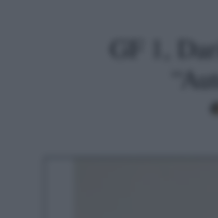
GF 1, Dar
“Aut
Premi invio per cercare o ESC per uscire