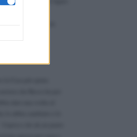
alino, oggi una delle figure
nte ma difficile da
 poi in un paragone con
o la Casa più spiata
carriera che Rocco ha poi
bbia dato una svolta al
ty lo abbia cambiato e lo
“Capisco che da un punto
rrivino spesso per caso e