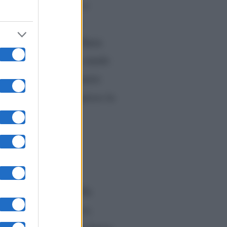
tibili, imbarazzanti o
acque tra un piccolo
ronti del pubblico. Daria
ssuno immaginava un simile
 aspetti diversi rimasero
tico dopo aver intrapreso la
molto colpita fin dalla
 vulcanico, magnetico,