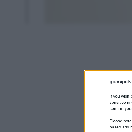
gossipetv
If you wish 
sensitive in
confirm your
Please note
based ads b