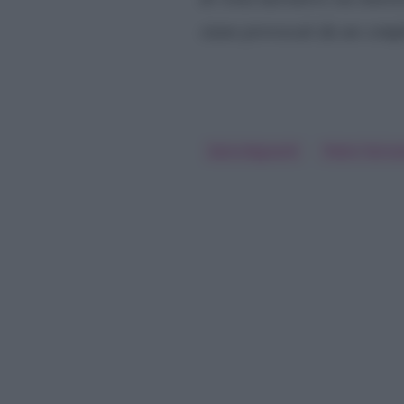
siano provocati da un compl
Daria Bignardi
Pietro Tarico