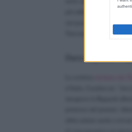
molto affettuoso”
, racconta
authenti
più influenti del panorama p
interpretare, più autore ch
Taricone, spiegando cosa in
Daria Bignardi: l’o
La scrittrice
dichiara che T
d’Italia. Casalino no: “
Avev
intrapreso la Bignardi affer
portavoce del premier. Altri
abbia aiutato anche a trova
di vista narrativo sia inte