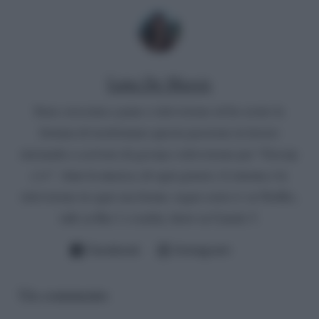
Luna De Massis
Sono cresciuta a pane e televisione ed ho avuto la
fortuna di trasformare questa passione in lavoro
iniziando a scrivere di gossip e televisione per “Gossip
e tv”. Amo la musica, di ogni genere, il cinema e la
televisione in ogni sua forma: seguo serie tv su Netflix,
talk su Rai 1 e reality show su Canale 5.
Facebook
Instagram
Un commento