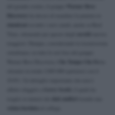
Warner Bros
del grande evento, il gruppo
Discovery
ha deciso di mandare la puntata in
simulcast
su tutti i suoi canali, anche su Real
ascolti
Time, ottenendo per questo degli
ancora
maggiori. Dunque, considerando la trasmissione
simultanea su tutte le reti free del gruppo
Che Tempo Che Fa
Warner Bros Discovery,
ha
ottenuto in totale 2.005.000 spettatori con il
10.8%. Un dettaglio importante che non è
Gerry Scotti
affatto sfuggito a
, il quale ha
dati auditel
reagito ai numeri dei
tirando una
velata bordata
al collega.