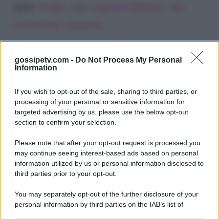
spam.
Scopri come vengono elaborati i dati
derivati dai commenti
.
gossipetv.com -
Do Not Process My Personal
Information
If you wish to opt-out of the sale, sharing to third parties, or
processing of your personal or sensitive information for
targeted advertising by us, please use the below opt-out
section to confirm your selection.
Please note that after your opt-out request is processed you
Gossip e TV è un sito di MASTE S.r.l.
may continue seeing interest-based ads based on personal
viale Luigi Majno n. 21 - 20129 Milano (MI)
information utilized by us or personal information disclosed to
third parties prior to your opt-out.
P.Iva 10909580960
You may separately opt-out of the further disclosure of your
personal information by third parties on the IAB’s list of
Categorie
downstream participants.