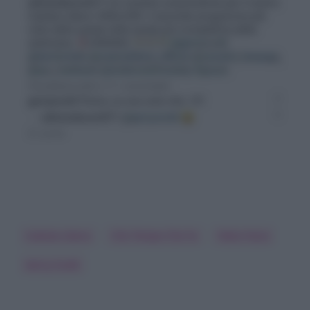
Caduta Libera
Che Tempo Che Fa
Fabio Fazio
Gerry Scotti