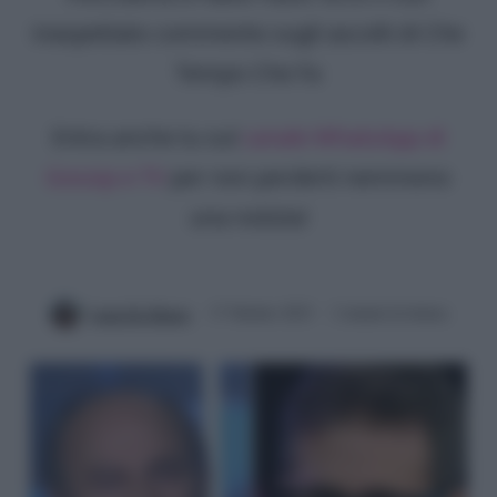
inaspettato commento sugli ascolti di Che
Tempo Che Fa
Entra anche tu sul
canale WhatsApp di
Gossip e TV
per non perderti nemmeno
una notizia!
Luna De Massis
17 Ottobre 2023
2 minuti di lettura