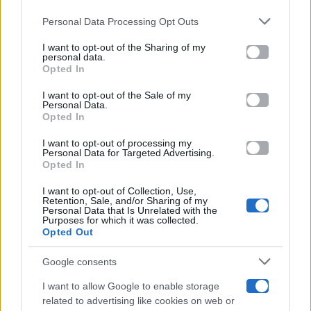
Gossip
Personal Data Processing Opt Outs
This information may also be disclosed by us to third parties
on the IAB’s List of Downstream Participants that may further
I want to opt-out of the Sharing of my
Televisione
disclose it to other third parties.
personal data.
Opted In
Please note that this website/app uses one or more Google
services and may gather and store information including but
I want to opt-out of the Sale of my
Programmi TV
Personal Data.
not limited to your visit or usage behaviour. You may click to
Opted In
grant or deny consent to Google and its third-party tags to
use your data for below specified purposes in below Google
Amici
I want to opt-out of processing my
consent section.
Personal Data for Targeted Advertising.
Opted In
Ballando Con Le Stelle
I want to opt-out of Collection, Use,
Retention, Sale, and/or Sharing of my
Grande Fratello
Personal Data that Is Unrelated with the
Purposes for which it was collected.
Opted Out
Isola Dei Famosi
Google consents
Pechino Express
I want to allow Google to enable storage
related to advertising like cookies on web or
Uomini E Donne