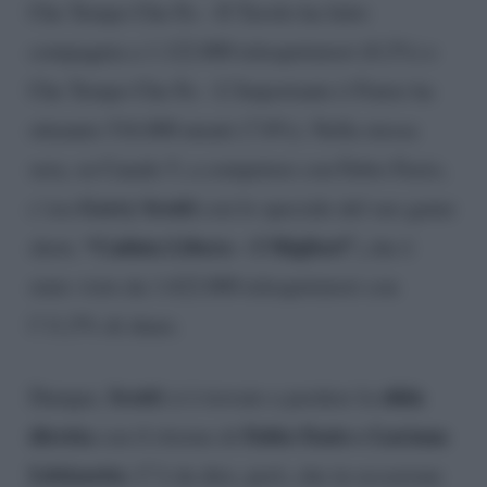
Che Tempo Che Fa – Il Tavolo ha fatto
compagnia a 1.122.000 telespettatori (8.2%) e
Che Tempo Che Fa – L’Importante è Finire ha
ottenuto 516.000 utenti (7.8%). Nella stessa
sera, su Canale 5, a competere con Fabio Fazio,
Gerry Scotti
c’era
con lo speciale del suo game
“Caduta Libera – I Migliori”,
show,
che è
stato visto da 1.622.000 telespettatori con
l’11,5% di share.
Scotti
sfida
Dunque,
si è trovato a perdere la
diretta
Fabio Fazio e Luciana
con il ritorno di
Littizzetto
. C’è da dire, però, che in occasione