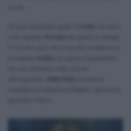
ascolti.
Scotti
Un gesto inaspettato quello di
, che non è
frecciate
solito mandare
del genere ai colleghi.
C’è da dire, però, che il tono del conduttore era
ironico
ovviamente
, per questo è presumibile
che avrà solamente voluto giocare
Fabio Fazio
sull’argomento.
deciderà di
Gerry
rispondere al commento di
o ignorerà la
questione? Chissà…