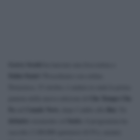
Gerry Scotti
ha lanciato una frecciatina a
Fabio Fazio
? Procediamo con ordine.
Domenica, 15 ottobre, è andata in onda la prima
Che Tempo Che
puntata della nuova edizione di
Fa
Canale Nove
Rai
sul
, dopo l’addio alla
. Un
debutto
botto
veramente col
: il programma ha
raccolto 2.100.000 spettatori (8.5%), mentre