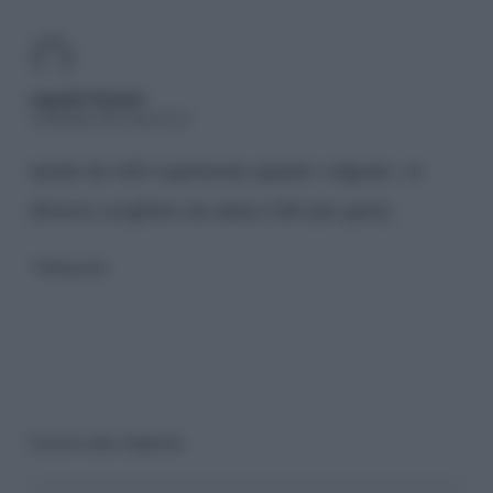
eugenio fornari
19 Ottobre 2023 alle 02:27
anche da zitti esprimono quanto valgono. se
dovessi scegliere un amico tifo per gerry.
Rispondi
Lascia una risposta