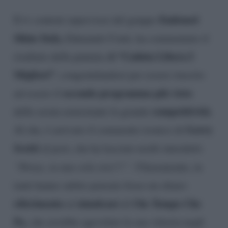
Endemol
Il tv content supervisor del gruppo
Shine Italy,
Edmundo Conti, ha commentato il
i “Caduta Libera I
risultato della puntata d
Migliori”
, congratulandosi per essere riuscito
secondo programma più visto
ad essere il
competitività
della serata nonostante la grande
.
Gerry
Al che, è arrivato il commento ironico di
Scotti
al post, che ha lasciato molti interdetti:
“Pensa, su una sola rete!!!”.
Chiaramente, in
tanti hanno subito pensato fosse un chiaro
riferimento
simulcast
Che Tempo Che
al
di
Fa,
che avrebbe agevolato la sua vittoria negli