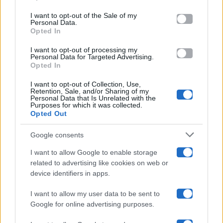
Please note that this website/app uses one or more Google
services and may gather and store information including but
I want to opt-out of the Sale of my
Programmi TV
Personal Data.
not limited to your visit or usage behaviour. You may click to
Opted In
grant or deny consent to Google and its third-party tags to
Amici
use your data for below specified purposes in below Google
I want to opt-out of processing my
consent section.
Personal Data for Targeted Advertising.
Opted In
Ballando Con Le Stelle
I want to opt-out of Collection, Use,
Retention, Sale, and/or Sharing of my
Grande Fratello
Personal Data that Is Unrelated with the
Purposes for which it was collected.
Opted Out
Isola Dei Famosi
Google consents
Pechino Express
I want to allow Google to enable storage
related to advertising like cookies on web or
Uomini E Donne
device identifiers in apps.
I want to allow my user data to be sent to
Google for online advertising purposes.
Maste S.r.l.