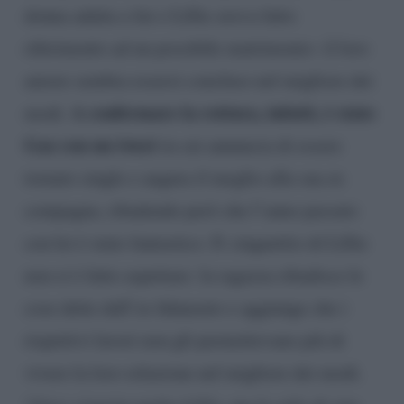
donna adatta a lui e Lillie aveva fatto
riferimento ad un possibile matrimonio- il loro
amore sembra essersi concluso nel migliore dei
A confermare la rottura, infatti, è stato
modi.
Gaz con un tweet
in cui annuncia di essere
tornato single e augura il meglio alla sua ex
compagna, ribadendo però che l’anno passato
con lei è stato fantastico. Il cinguettio di Lillie
non si è fatto aspettare: la ragazza ribadisce le
cose dette dall’ex fidanzato e aggiunge che i
rispettivi lavori non gli permettevano più di
vivere la loro relazione nel migliore dei modi.