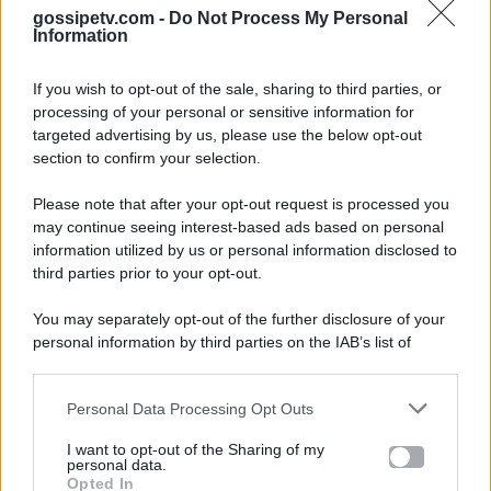
gossipetv.com -
Do Not Process My Personal
Information
If you wish to opt-out of the sale, sharing to third parties, or
processing of your personal or sensitive information for
targeted advertising by us, please use the below opt-out
section to confirm your selection.
Please note that after your opt-out request is processed you
Gossip e TV è un sito di MASTE S.r.l.
may continue seeing interest-based ads based on personal
viale Luigi Majno n. 21 - 20129 Milano (MI)
information utilized by us or personal information disclosed to
P.Iva 10909580960
third parties prior to your opt-out.
You may separately opt-out of the further disclosure of your
personal information by third parties on the IAB’s list of
Categorie
downstream participants.
Gossip
Personal Data Processing Opt Outs
This information may also be disclosed by us to third parties
on the IAB’s List of Downstream Participants that may further
I want to opt-out of the Sharing of my
Televisione
disclose it to other third parties.
personal data.
Opted In