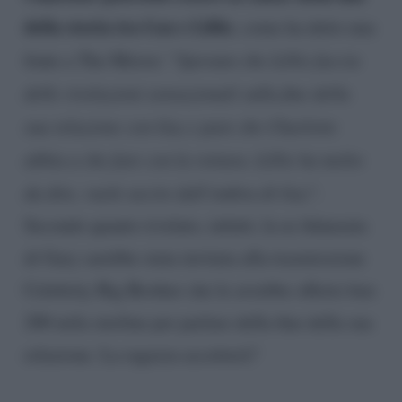
della storia tra Gaz e Lillie
, come ha detto una
fonte a The Mirror: “
Sperano che Lillie faccia
delle rivelazioni sensazionali sulla fine della
sua relazione con Gaz e pare che Charlotte
abbia a che fare con la rottura. Lillie ha molto
da dire, vuole uscire dall’ombra di Gaz
“.
Secondo quanto rivelato, infatti, la ex fidanzata
di Gary sarebbe stata invitata alla trasmissione
Celebrity Big Brother che le avrebbe offerto ben
200 mila sterline per parlare della fine della sua
relazione. La ragazza accetterà?