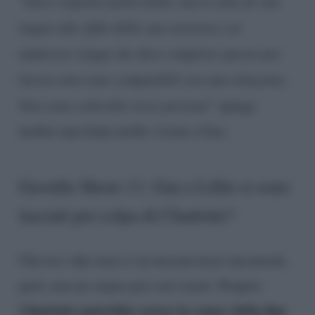
“
Gary rispetta molto Lillie, ma lo stile di vita
legato alle sfide della sua carriera e ai
numerosi viaggi che deve compiere spesso per
lavoro non sono compatibili con una relazione.
Non sono coinvolte terze persone
” spiega
inoltre una fonte molto vicina a Gaz.
Geordie Shore 11: Gaz e Lillie si sono
lasciati per colpa di Charlotte?
Che tra i due non ci sia nessun terzo incomodo,
però, non ne siamo poi così sicuri. Proprio
Charlotte potrebbe essere la causa della fine