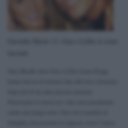
Geordie Shore 11: Gaz e Lillie si sono
lasciati
Gary Beadle alias Gaz e Lillie Lexie Gregg
hanno deciso di mettere fine alla loro relazione,
dopo più di un anno passato insieme.
Nonostante la storia tra i due stava prendendo
anche una piega seria -Gaz aveva parlato di
famiglia, descrivendo la ragazza come l’unica