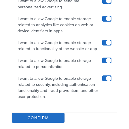
I want to allow Google to send me
Chi siamo
personalized advertising.
Collabora con noi
I want to allow Google to enable storage
related to analytics like cookies on web or
device identifiers in apps.
Contatti
I want to allow Google to enable storage
Privacy Policy
related to functionality of the website or app.
Cookie Policy
I want to allow Google to enable storage
related to personalization.
Pubblicità
I want to allow Google to enable storage
related to security, including authentication
functionality and fraud prevention, and other
user protection.
© 2026 Gossip e Tv. email:
redazione@gossipetv.com
-
Preferenze Privacy
- Riproduzione riservata - Photo
CONFIRM
Credits: Le immagini presenti in questo sito sono di
proprietà di Maste Srl