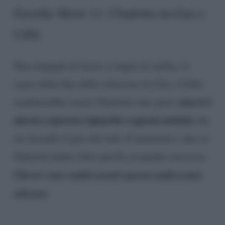
Geordie Shore 11: Charlotte tra Gaz e
Lillie
Non impegni di lavoro o legati al reality, la
causa della fine della relazione tra Gaz e Lillie
non si è
sembrerebbe essere Charlotte che, però,
ancora espressa riguardo a questa notizia
che
sta facendo il giro del web. E nemmeno i due ex
fidanzati hanno fatto parola su quanto successo.
Chissà come andrà avanti questa undicesima
edizione
.