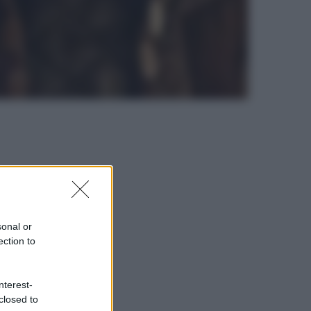
sonal or
ection to
nterest-
closed to