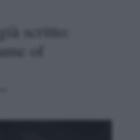
già scritto:
Game of
tura