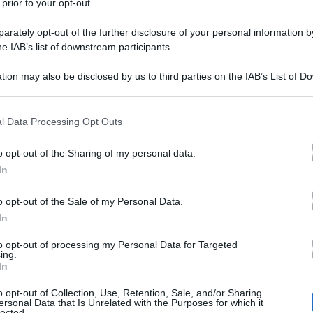
 prior to your opt-out.
rately opt-out of the further disclosure of your personal information by
he IAB’s list of downstream participants.
tion may also be disclosed by us to third parties on the IAB’s List of 
 that may further disclose it to other third parties.
m’è riuscita Arya Stark a uccidere il N
 that this website/app uses one or more Google services and may gath
l Data Processing Opt Outs
including but not limited to your visit or usage behaviour. You may click 
 to Google and its third-party tags to use your data for below specifi
o opt-out of the Sharing of my personal data.
f Thrones 8 si è concluso con un grosso colpo di scena: 
ogle consent section.
In
Arya Stark. Dopo la settima stagione, e la scoperta delle
o opt-out of the Sale of my Personal Data.
da Jon Snow. E invece no: è stata la piccola di casa St
In
orre fine alla battaglia tra gli Estranei e il mondo dei vi
to opt-out of processing my Personal Data for Targeted
ing.
r sempre la storia televisiva de Il Trono di Spade. Ma
In
o
contro il quale neppure Daenerys ha potuto fare qualco
o opt-out of Collection, Use, Retention, Sale, and/or Sharing
ersonal Data that Is Unrelated with the Purposes for which it
che forse più di qualcuno ha sottovalutato.
lected.