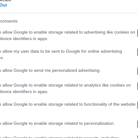
Out
e
consents
o allow Google to enable storage related to advertising like cookies on
e il coraggio perduto grazie alle parole di Melisandre. 
evice identifiers in apps.
 rossa sprona la combattente a fare di più, a non molla
o allow my user data to be sent to Google for online advertising
s.
occhi marroni, verdi e blu”
, ribadisce Melisandre, che 
to allow Google to send me personalized advertising.
i. In seguito a questo incontro Arya sparisce per un po’ 
La scena è tutta su Jon Snow, tutti si aspettano un suo 
o allow Google to enable storage related to analytics like cookies on
evice identifiers in apps.
lo. Soprattutto perché dopo l’incontro con Melisandre h
o allow Google to enable storage related to functionality of the website
uel Sapochnik, regista dell’episodio. Dunque Arya ha a
’albero di quercia dove si era posizionato Bran, che è st
o allow Google to enable storage related to personalization.
elisandre non sono altro che una profezia che la donna 
o allow Google to enable storage related to security, including