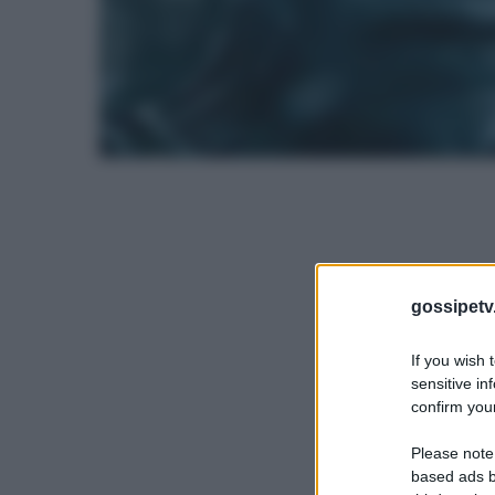
gossipetv
If you wish 
sensitive in
confirm your
Please note
based ads b