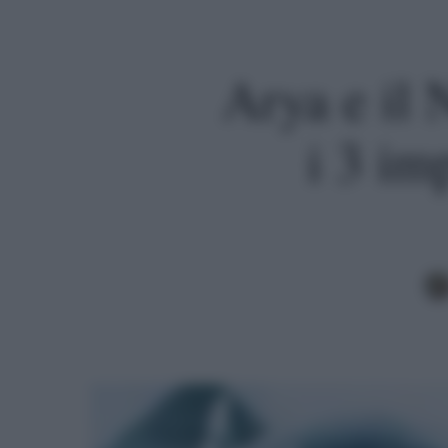
Arya e il N
i 3 im
Premi invio per cercare o ESC per uscire