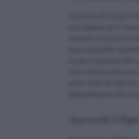
Arya riesce ad uccidere il 
con il pugnale che le viene 
realizzato con acciaio di Va
pure in alcuni libri consult
era già a conoscenza della m
stesso utilizzato dal sicari
potete vedere nel video più
inspiegabilmente nelle mani
Arya uccide il Night