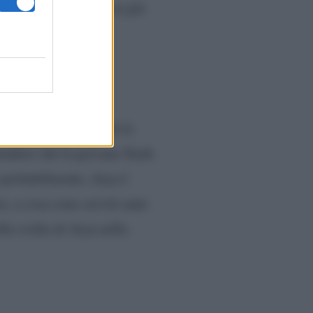
il destino di Arya era già
ina al Night King. Ma la
tendere che la giovane Stark
o probabilmente, Arya è
o, a cosa sono serviti anni
la svolta di Arya nella