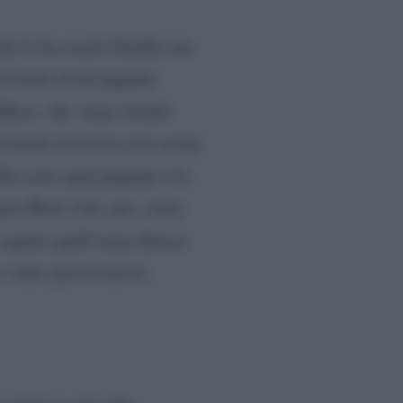
 che le ha creato Gendry ma
Si tratta di un pugnale
lkers, che viene ritratto
ventato il Corvo a tre occhi,
lla sorte quel pugnale è lo
oprio Bran. Che, poi, come
seguito quell’arma finisce
 video più in basso).