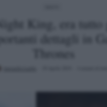
Serie Tv
ight King, era tutto 
portanti dettagli in 
Thrones
Antonella Latilla
29 Aprile 2019
4 minuti di let