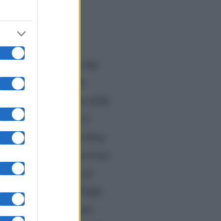
Dopo l’incontro tra le due
re nel bel mezzo della
ha avuto un certo peso nella
dalla scena.
“Arya è la
confronto con il Night King
a avuto il tempo di arrivare
vuto del tempo prima di
ato poi raggiunto dal Night
rossa recita ad Arya già