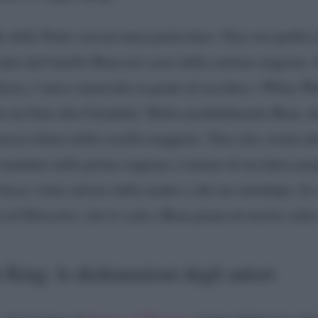
Re della Notte con un’arma particolare. Non con quella
dato dal fratello Bran nel corso della settima stagione. 
lyria, l’unico materiale in grado di uccidere i White Wa
ati da Sam alla Cittadella. Molto probabilmente Bran, di
ossa futura della sorella maggiore. Non solo, ironia de
o mandato nella prima stagione a tentare di uccidere pr
 basso viene salvato dalla madre e dal suo metalupo. In 
 di Ditocorto, che lo cede a Bran prima di morire (altro
 King: le dichiarazioni degli autori