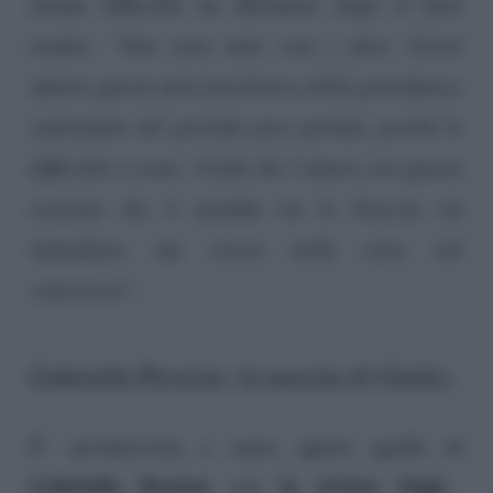
alcune difficoltà da affrontare dopo il lieto
evento:
“Non sono tutte rose e fiori. Vorrei
sfatare questo mito favolistico della gravidanza,
soprattutto del periodo post partum, perché le
difficoltà ci sono. Credo che l’amore con questo
esserino che ti piomba tra le braccia sia
immediato, ma cresca nella cura, nel
conoscersi”.
Gabriella Pession: la nascita di Giulio.
E’ un’intervista a cuore aperto quella di
Gabriella Pession
la rivista Oggi
con
.