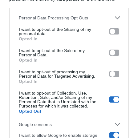
Categorie
downstream participants.
Gossip
Personal Data Processing Opt Outs
This information may also be disclosed by us to third parties
on the IAB’s List of Downstream Participants that may further
I want to opt-out of the Sharing of my
Televisione
disclose it to other third parties.
personal data.
Opted In
Please note that this website/app uses one or more Google
services and may gather and store information including but
I want to opt-out of the Sale of my
Programmi TV
Personal Data.
not limited to your visit or usage behaviour. You may click to
Opted In
grant or deny consent to Google and its third-party tags to
use your data for below specified purposes in below Google
Amici
I want to opt-out of processing my
consent section.
Personal Data for Targeted Advertising.
Opted In
Ballando Con Le Stelle
I want to opt-out of Collection, Use,
Retention, Sale, and/or Sharing of my
Grande Fratello
Personal Data that Is Unrelated with the
Purposes for which it was collected.
Opted Out
Isola Dei Famosi
Google consents
Pechino Express
I want to allow Google to enable storage