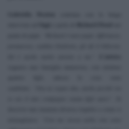
Gabriella Pession
continua con la lunga
Oggi
Richard Flood
intervista ad
e parla di
nei
panni di papà:
“Richard è nato papà. Affettuoso,
premuroso, cambia Giulietto, gli dà il biberon.
L’attrice
Ed è anche molto attento a me”.
sognava una famiglia numerosa, con minimo
quattro figli, adesso le cose sono
cambiate:
“Ora ne sogno due, anche perché sia
io sia il mio compagno siamo figli unici”
. Si
descrive una mamma diversa rispetto a come si
immaginava:
“Con me stessa nella vita sono