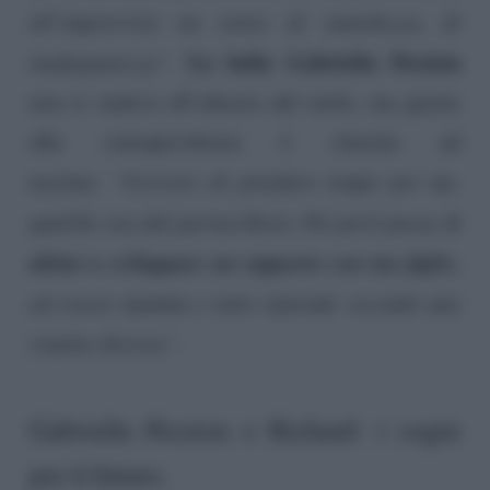
all’improvviso un senso di stanchezza, di
La bella Gabriella Pession
inadeguatezza”
.
non si sentiva all’altezza del ruolo, ma grazie
alla consapevolezza è riuscita ad
uscirne:
“Cercavo di prendere tempo per me,
ti
qualche ora dal parrucchiere. Poi però passa,
abitui a sviluppare un rapporto con tuo figlio
,
ad essere mamma e tutto riprende secondo una
routine diversa”.
Gabriella Pession e Richard: i sogni
per il futuro.