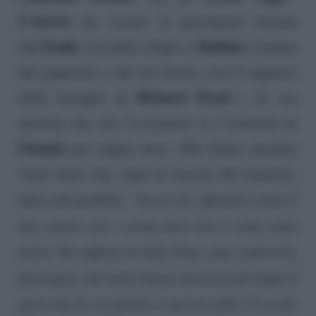
L’attrice
ha vissuto la gravidanza lontana
‘Italia
Dublino
dall
, trovando rifugio a
, lontana
dai paparazzi e dal suo lavoro, con il supporto
Richard Flood
della famiglia di
e di sua
mamma che, per l’occasione, si è trasferita in
Irlanda
per cinque mesi. Alle future mamme
viene detto che, dopo la nascita del bambino,
tutto sarà perfetto:
“Invece no. Quando è nato il
mio amore, per i primi mesi non è stato tutto
facile. Ho sofferto di baby blues, una condizione
fisiologica che molte donne attraversano dopo il
parto ma di cui parlare è ancora tabù. Ti assale