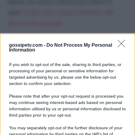
Questo sito utilizza Akismet per ridurre lo
spam.
Scopri come vengono elaborati i dati
derivati dai commenti
.
gossipetv.com -
Do Not Process My Personal
Information
If you wish to opt-out of the sale, sharing to third parties, or
processing of your personal or sensitive information for
targeted advertising by us, please use the below opt-out
section to confirm your selection.
Please note that after your opt-out request is processed you
Gossip e TV è un sito di MASTE S.r.l.
may continue seeing interest-based ads based on personal
viale Luigi Majno n. 21 - 20129 Milano (MI)
information utilized by us or personal information disclosed to
third parties prior to your opt-out.
P.Iva 10909580960
You may separately opt-out of the further disclosure of your
personal information by third parties on the IAB’s list of