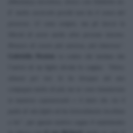
abbastanza nevrotica, invece con Giulietto no.
E’ molto socievole perché non ho il senso del
possesso. Ci sono sempre, ma gli lascio la
libertà di avere anche altre persone intorno.
Pensavo di essere più ansiosa, più timorosa”
.
Gabriella Pession
va contro chi insinua che
l’arrivo di un figlio divida la coppia:
“Falso,
almeno per noi. Io ho bisogno del mio
compagno molto di più, me ne sono innamorata
in maniera esponenziale e il fatto che sia il
padre di mio figlio mi ha letteralmente incollata
a lui”
, per questo motivo sogna il matrimonio
il suo Richard
in chiesa con
anche se, per il