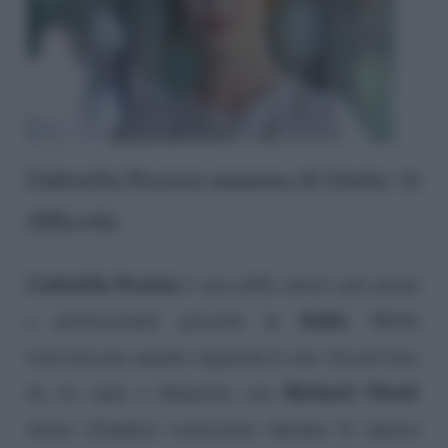
Gabriella Pession mamma di Giulio: le
difficoltà.
Gabriella Pession
è una delle attrici più amate
Italia
e professionali presenti in
. Molto
riservata per quanto riguarda la sua vita privata,
Richard Flood
da tre anni è fidanzata con
,
attore irlandese conosciuto durante le riprese