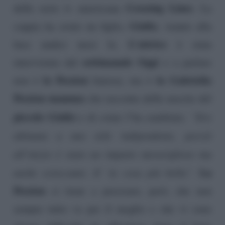
Crossing Lines
della serie tv americana
. La
Giulio
coppia ha avuto un figlio,
, venuto alla
L’attrice
luce undici mesi fa.
è stata
settimanale Oggi
intervistata dal
e a parlare
la Pession
la Gabriella
non è
famosa, ma è
Pession mamma
che racconta della nascita del
piccolo Giulio
e di come l’ha cambiata:
“Ero
abituata a uno stile indipendente, perciò
all’inizio è stato un impatto meraviglioso ma
La
anche scioccante. E’ la cosa più bella”
.
Pession
ci tiene a precisare, però, che non
sempre tutto va per il meglio e che vi sono