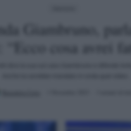
Televisione
nda Giambruno, parl
: “Ecco cosa avrei fa
tti dice la sua sul caso Giambruno e difende Anto
Anche lui avrebbe mandato in onda quei video.
Benedetta Certa
1 Novembre 2023
3 minuti di let