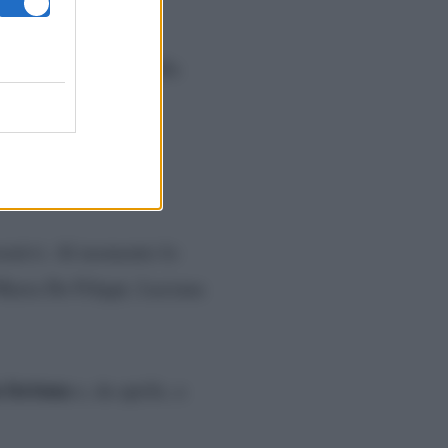
al figlio Edoardo, alla
orativi. Al momento lo
 Maria De Filippi, Luciana
 fortuna
e, da aprile, a