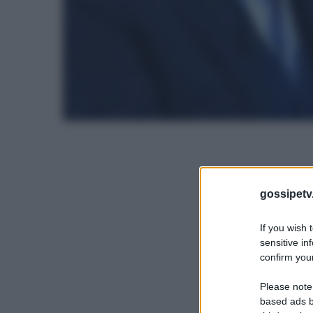
gossipetv
If you wish 
sensitive in
confirm your
Please note
based ads b