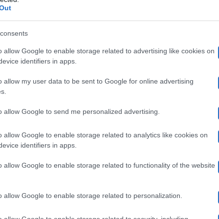
Out
si: il libro di Gerry Scotti
consents
un libro dal titolo
Che cosa vi siete persi
, edito da Rizz
o allow Google to enable storage related to advertising like cookies on
evice identifiers in apps.
oggetti ha raccontato del cambiamento che ha avuto dopo 
o allow my user data to be sent to Google for online advertising
s.
to allow Google to send me personalized advertising.
a per la mia vita, mi sono ripromesso di risolvere q
tutti, anche chi avrebbe dovuto chiedermi scusa. Non
o allow Google to enable storage related to analytics like cookies on
evice identifiers in apps.
a piuma
“
o allow Google to enable storage related to functionality of the website
 parlare della sua infanzia e di come gli amici lo hanno
o allow Google to enable storage related to personalization.
to alle proprie radici. Il conduttore ha avuto una vita m
o allow Google to enable storage related to security, including