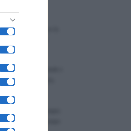
oli, dove ha ripercorso la
il Covid e della sua
ualsiasi ruggine, grande e
 sa quanto stia meglio.
 aiutato a rimanere sempre
olto semplice, ma al tempo