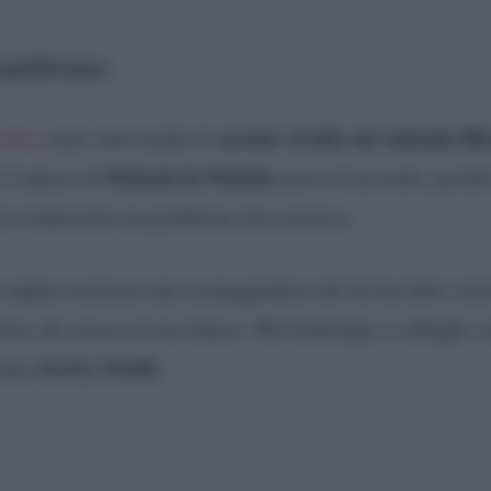
iambruno
accuse rivolte ad Antonio Ri
video
sono state molte le
Striscia la Notizia
 l’autore di
non è d’accordo, poiché 
lo evidenziato un problema che esisteva.
 coppia recitasse una sceneggiatura che lui ha fatto venir
ire chi avesse al suo fianco. Nel frattempo i colleghi 
Gerry Scotti
fatto
.