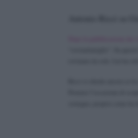
Antonio Ricci su G
Dopo la pubblicazione dei 
“rovinafamiglie”. Su questo
rovinano da sole. Lui ha so
Ricci si chiede ancora se la
Premier l’occasione di scopr
sostegno, proprio come ha 