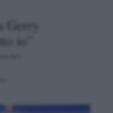
a Gerry
tto io”
nio Ricci.
tura