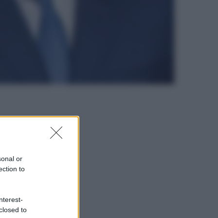
sonal or
ection to
nterest-
closed to