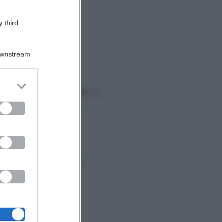
 third
Downstream
er and store
io Ricci
. Il conduttore, a
to grant or
ed purposes
 come la pensa sulla
icci non avrebbe mai
n tutti, compreso il