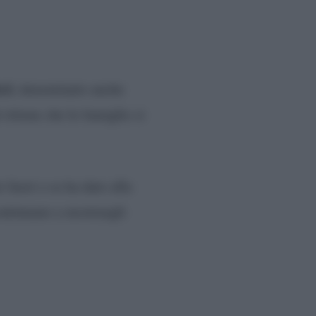
cci
, denominato anche
ritiene che le famiglie si
 fuori o se ha dato alla
continuano a mostrargli