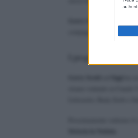
stesso felice.
authenti
Gerry Scotti
ora è impegnat
compagna Gabriella e ai figl
I progetti lavorativi
Gerry Scotti
Oggi
ad
ha ra
stiamo vedendo su Canale 5
Littizzetto, Rudy Zerbi e Sa
Prossimamente vedremo il 
Striscia la Notizia
.