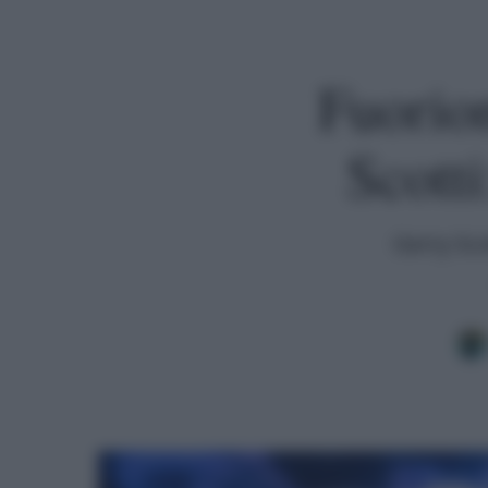
Fuorio
Scotti
Gerry Sco
Premi invio per cercare o ESC per uscire