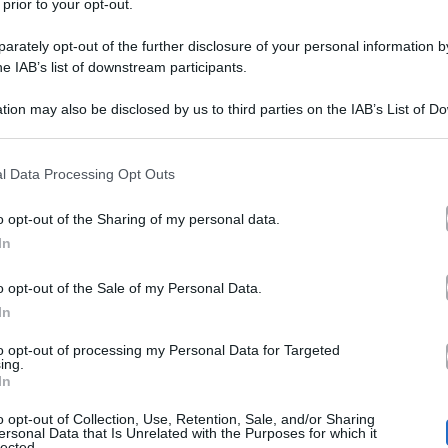
 prior to your opt-out.
rately opt-out of the further disclosure of your personal information by
he IAB’s list of downstream participants.
tion may also be disclosed by us to third parties on the IAB’s List of 
 that may further disclose it to other third parties.
 that this website/app uses one or more Google services and may gath
l Data Processing Opt Outs
caso Giambruno
Anton
e del
e si schiera dalla parte di
including but not limited to your visit or usage behaviour. You may click 
 to Google and its third-party tags to use your data for below specifi
Striscia la Notizia
o il bancone di
e ad
Oggi
ha rivelato
o opt-out of the Sharing of my personal data.
ogle consent section.
In
no
.
o opt-out of the Sale of my Personal Data.
In
 lui, al suo posto, avrebbe reso pubblici quei video: “
R
to opt-out of processing my Personal Data for Targeted
so, gli avrei detto di mostrarli, proprio come ha fatto co
ing.
In
o opt-out of Collection, Use, Retention, Sale, and/or Sharing
ersonal Data that Is Unrelated with the Purposes for which it
lected.