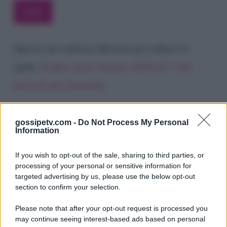
Questo sito utilizza Akismet per ridurre lo
spam.
Scopri come vengono elaborati i dati
derivati dai commenti
.
gossipetv.com -
Do Not Process My Personal
Information
If you wish to opt-out of the sale, sharing to third parties, or
processing of your personal or sensitive information for
targeted advertising by us, please use the below opt-out
section to confirm your selection.
Please note that after your opt-out request is processed you
Gossip e TV è un sito di MASTE S.r.l.
may continue seeing interest-based ads based on personal