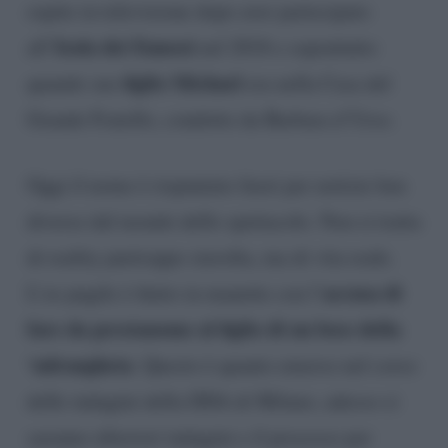
ospite in televisione dopo aver partecipato
Isola dei Famosi
all’
nel 2018 e soprattutto
figlio Michael
quando suo
era nella Casa del
Grande Fratello, condotto da Barbara d’Urso.
Oggi il nome è rispuntato fuori per notizie ben
diverse dal mondo dello spettacolo. Non si tratta
di reality purtroppo stavolta, ma di vita reale.
accusa di
L’ex pugile è finito in manette con l’
fare da prestanome al figlio di un boss della
‘ndrangheta
. Questo è quanto emerso nel corso
delle indagini della DDA di Milano, adesso ci
saranno ulteriori indagini e il processo per