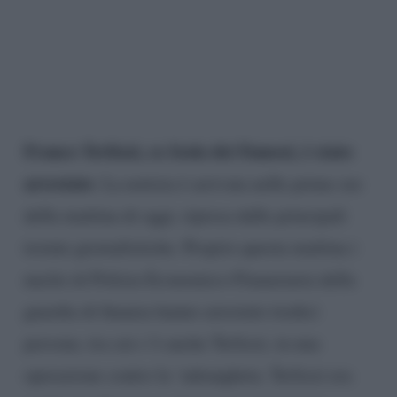
Franco Terlizzi, ex Isola dei Famosi, è stato
arrestato
. La notizia è arrivata nelle prime ore
della mattina di oggi, ripresa dalle principali
testate giornalistiche. Proprio questa mattina i
nuclei di Polizia Economico-Finanziaria della
guardia di finanza hanno arrestato tredici
persone, tra cui c’è anche Terlizzi, in una
operazione contro la ‘ndrangheta. Terlizzi era