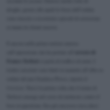
secondo le accuse. Emerse anche rotte di
droghe, grazie alle quali le forze dell’ordine
sono riuscite a ricostruire episodi di estorsione
ai danni di clienti morosi.
E ancora nelle prime notizie emerse
arresto di
sull’operazione che ha portato all’
Franco Terlizzi
si parla di traffico di armi. I
tredici arrestati sono finiti in manette all’alba su
ordine del pm Gianluca Prisco, riporta il
Corriere
. Non è la prima volta che il nome di
Terlizzi emerge nel corso di inchieste contro il
boss in questione. Era già successo circa dieci