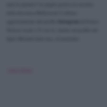
anni fa quando l’ex pugile gestiva la security
della discoteca Hollywood. L’ultimo
Instagram
aggiornamento del profilo
di Franco
Terlizzi risale a 21 ore fa. Anche sul profilo del
figlio Michael tutto tace, al momento.
Franco Terlizzi