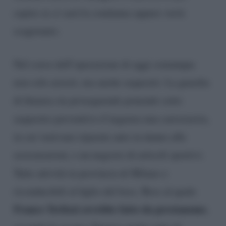
capire se ci sarà la condanna oppure verrà
scagionato.
Nel corso dell’operazione di oggi comunque
non solo arresti, ma anche sequestri. La guardia
di finanza sta proseguendo ponendo sotto
sequestro preventivo d’urgenza una carrozzeria,
in cui venivano riparate auto in danno alle
assicurazioni, e un negozio di articoli sportivi.
Tutte attività in provincia di Milano e
riconducibili al figlio del boss. Boss al quale
Franco Terlizzi avrebbe fatto da prestanome
,