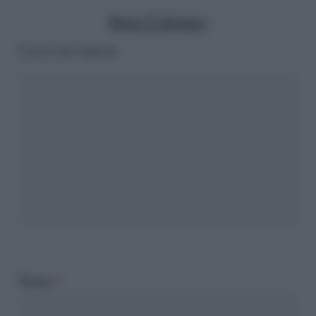
Ilaria Columpsi
Lascia una risposta
Nome
*