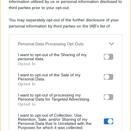
viale Luigi Majno n. 21 - 20129 Milano (MI)
information utilized by us or personal information disclosed to
P.Iva 10909580960
third parties prior to your opt-out.
You may separately opt-out of the further disclosure of your
personal information by third parties on the IAB’s list of
Categorie
downstream participants.
Gossip
Personal Data Processing Opt Outs
This information may also be disclosed by us to third parties
on the IAB’s List of Downstream Participants that may further
I want to opt-out of the Sharing of my
Televisione
disclose it to other third parties.
personal data.
Opted In
Please note that this website/app uses one or more Google
services and may gather and store information including but
I want to opt-out of the Sale of my
Programmi TV
Personal Data.
not limited to your visit or usage behaviour. You may click to
Opted In
grant or deny consent to Google and its third-party tags to
Amici
use your data for below specified purposes in below Google
I want to opt-out of processing my
consent section.
Personal Data for Targeted Advertising.
Opted In
Ballando Con Le Stelle
I want to opt-out of Collection, Use,
Retention, Sale, and/or Sharing of my
Grande Fratello
Personal Data that Is Unrelated with the
Purposes for which it was collected.