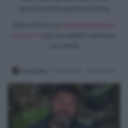
operazione della guardia di finanza
Entra anche tu sul
canale WhatsApp di
Gossip e TV
per non perderti nemmeno
una notizia!
Ilaria Columpsi
6 Settembre 2022
2 minuti di lettura