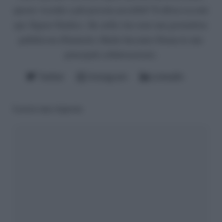
queste vicende a più persone possibili? E allora eccomi
qui, Signor Giudice. Ah, nella vita sono una giornalista
pubblicista (Funweek e Radio Incontro Donna le mie
principali collaborazioni).
Twitter
Instagram
LinkedIn
Lascia una risposta