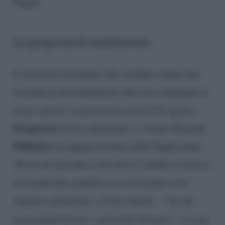
Puglia.
La proposta di matrimonio
L’attore ha raccontato che avrebbe voluto fare
la proposta di matrimonio alla sua compagna al
mare, invece, è successo in casa il 25 agosto.
Francesco
era in calzoncini e c’erano 40 gradi;
Federica
era appena tornata dalla Puglia dopo
20 ore di macchina. Lui aveva l’anello in tasca e
nel modo più semplice si è avvicinato a lei,
sdraiata sul divano, e le ha chiesto:
“Tu che
programmi hai per i prossimi 50 anni?”
. La sua