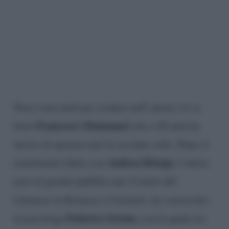
Non è mai tardi per credere nell’amore, lo sa
Francesco Montanari
bene
che a 40 anni ha
deciso di sposarsi per la seconda volta. Dopo il
Andrea Delogu
matrimonio finito con
, l’attore
noto al grande pubblico per il ruolo del
Libanese in
Romanzo Criminale
, ha conosciuto
Federica Sorino,
la psicologa
con la quale tra