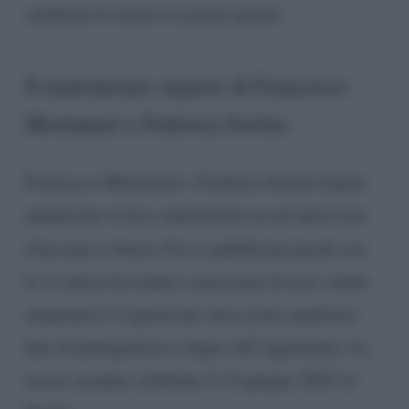
celebrerà le nozze tra pochi giorni.
Il matrimonio segreto di Francesco
Montanari e Federica Sorino
Francesco Montanari e Federica Sorino hanno
annunciato il loro matrimonio in un’intervista
rilasciata a
Vanity Fair
e pubblicata poche ora
fa. L’attore ha tenuto a precisare di aver voluto
mantenere il segreto per non creare qualsiasi
tipo di pettegolezzo e hype sull’argomento. Le
nozze saranno celebrate il 14 giugno 2025 in