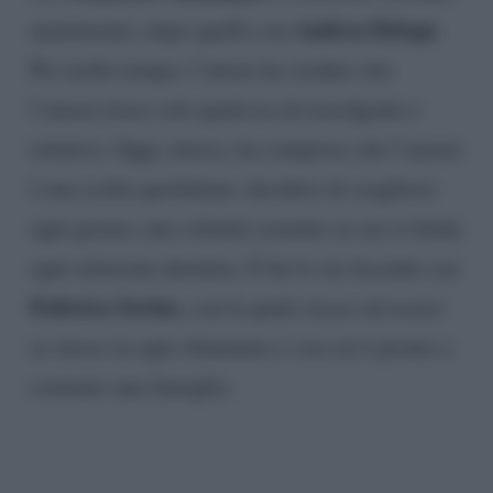
Andrea Delogu
matrimonio, dopo quello con
.
Per molto tempo, l’attore ha creduto che
l’amore fosse solo qualcosa di travolgente e
istintivo. Oggi, invece, ha compreso che l’amore
è una scelta quotidiana: decidere di scegliersi
ogni giorno, una volontà costante su cui si fonda
ogni relazione duratura. E lui lo sta facendo con
Federica Sorino
, con la quale riesce ad essere
se stesso in ogni sfumatura e con cui è pronto a
costruire una famiglia.