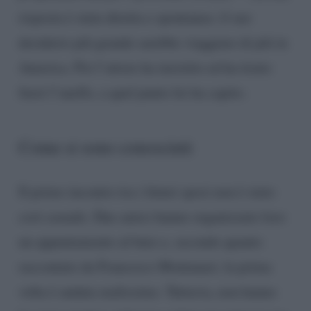
risposta è stata diretta e spontanea: il suo
desiderio più grande sarebbe viaggiare di più in
America. Poi l’attore ha insistito ed ha tirato
fuori l’anello, a quel punto lei ha capito.
Come si sono conosciuti
Il primo incontro tra i futuri sposi non è stato
così casuale. Due amici hanno organizzato loro
un appuntamento al buio e, secondo quanto
raccontato da Francesco Montanari, la prima
volta è andata malissimo. Tuttavia, non hanno