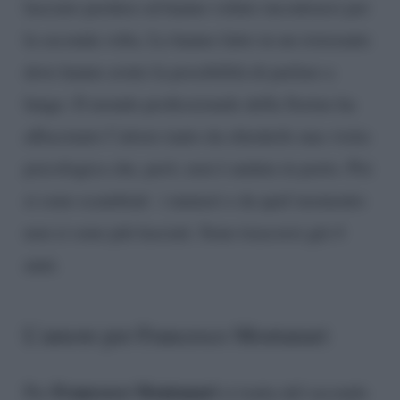
lasciato perdere ed hanno voluto incontrarsi per
la seconda volta. Lo hanno fatto in un ristorante
dove hanno avuto la possibilità di parlare a
lungo. Il mondo professionale della Sorino ha
affascinato l’attore tanto da chiederle una visita
psicologica che, però, non è andata in porto. Poi
si sono scambiati i numeri e da quel momento
non si sono più lasciati. Sono trascorsi già 4
anni.
L’amore per Francesco Montanari
Francesco Montanari
Per
si tratta del secondo