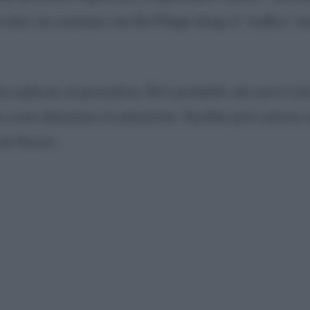
fatto, ha sostenuto che De Filippi diriga il ‘traffico’ n
 replicato al giornalista. Ed è probabile che non lo f
a a non alimentare le polemiche. Sarebbe però curioso 
 da Grasso.