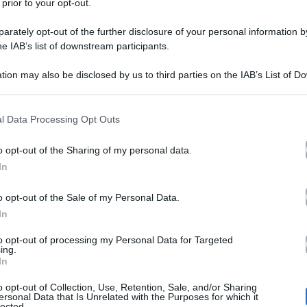
 prior to your opt-out.
rately opt-out of the further disclosure of your personal information by
he IAB’s list of downstream participants.
tion may also be disclosed by us to third parties on the IAB’s List of 
 that may further disclose it to other third parties.
 that this website/app uses one or more Google services and may gath
l Data Processing Opt Outs
including but not limited to your visit or usage behaviour. You may click 
 to Google and its third-party tags to use your data for below specifi
o opt-out of the Sharing of my personal data.
ogle consent section.
 a chiudere i battenti della 30esima edizione. Dopo la p
In
Aldo Grasso
critico televisivo
, lungo le colonne del
Co
o opt-out of the Sale of my Personal Data.
In
luzione o involuzione, che dirs si voglia, del popolare
olo un “marchingegno” e invitando i lettori a non liqui
to opt-out of processing my Personal Data for Targeted
ing.
In
Secondo Grasso si sbagliano coloro che nella trasmissio
o opt-out of Collection, Use, Retention, Sale, and/or Sharing
temporanea in merito alle relazioni sentimentali popola
ersonal Data that Is Unrelated with the Purposes for which it
lected.