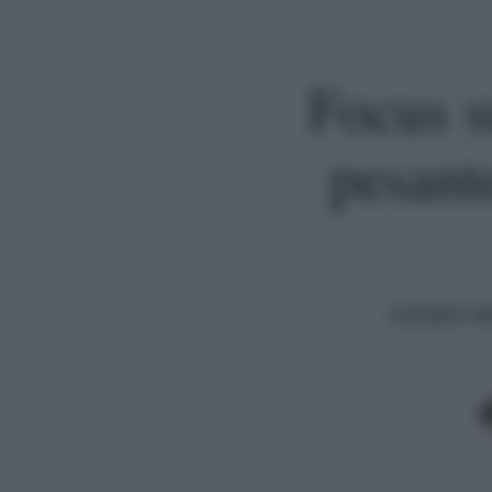
Focus s
pesant
L'analisi 
Premi invio per cercare o ESC per uscire