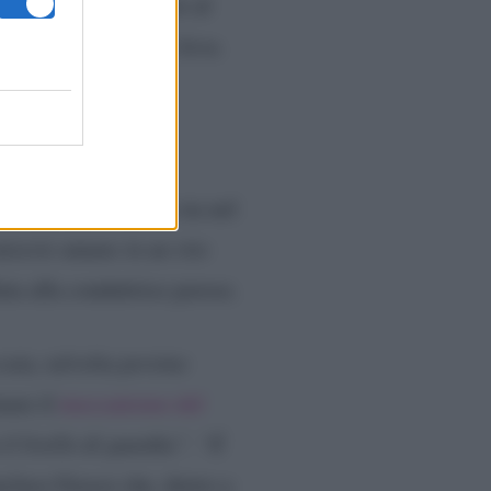
ti non sono incidenti di
a del
Corriere della Sera.
 imparziale
stica preponderante sta nel
miserie umane in un rito
ilata alla conduttrice pavese.
ata, talvolta persino
mare il
meccanismo del
l livello di guardia”. “È
ncluso Grasso che, dietro a