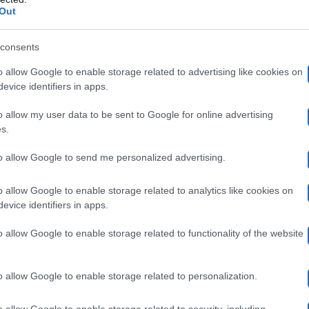
Out
 duramente Uomini e Donne e parla di ri
consents
o allow Google to enable storage related to advertising like cookies on
a una raffinata operazione di impagliatura dei sentiment
evice identifiers in apps.
ati sempre più verso una riduzione dell’intimità
“a puro
o allow my user data to be sent to Google for online advertising
s.
ome viene rappresentata la donna, affermando che l’imm
to allow Google to send me personalized advertising.
rasso, la donna a Uomini e Donne viene pensata come
ne per il favore del maschio”
. Tradotto, per il critico 
o allow Google to enable storage related to analytics like cookies on
evice identifiers in apps.
.
o allow Google to enable storage related to functionality of the website
UeD
vera cifra di
è da trovare nel
“rigore cinico con cui
o allow Google to enable storage related to personalization.
evisivo, l’intero show si costruisce sull’umiliazione pubbl
o allow Google to enable storage related to security, including