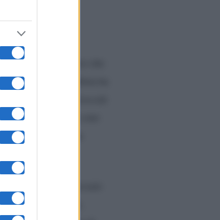
gore cinico
i”,
ha scritto il critico che
 formato”.
Il giornalista ha
agine femminile
“retrocede
“preda da esibire o come
il dating show propone
 viene gestito il materiale
ica dei corteggiatori,