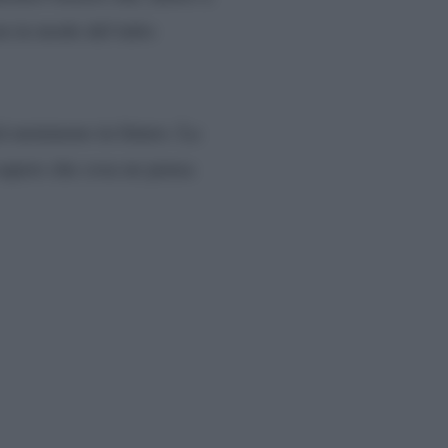
on in modo del tutto
arà nemmeno in futuro. La
sapere che cosa ne pensa