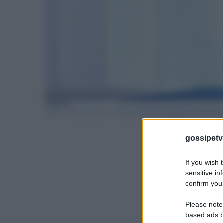
gossipetv
If you wish 
sensitive in
confirm your
Please note
based ads b