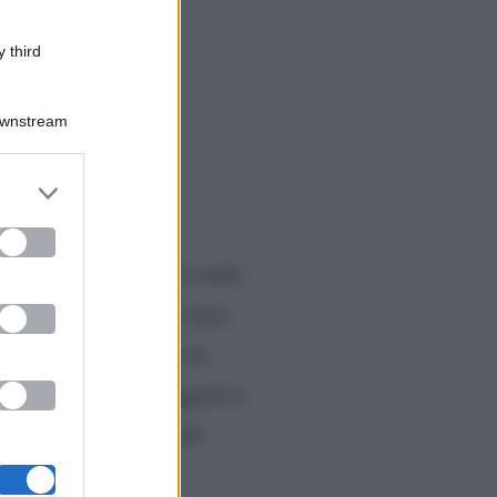
 third
Downstream
er and store
to grant or
ed purposes
ausa estiva, tornerà in onda
rriere della Sera
, ha fatto
 dating show condotto da
darlo con semplici aggettivi
ne rintracciano specchi
ri.