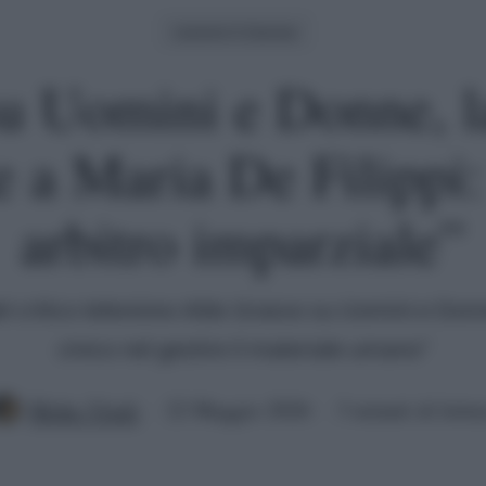
Uomini E Donne
u Uomini e Donne, la
e a Maria De Filippi:
arbitro imparziale”
del critico televisivo Aldo Grasso su Uomini e Don
cinico nel gestire il materiale umano"
Mirko Vitali
22 Maggio 2026
3 minuti di lettu