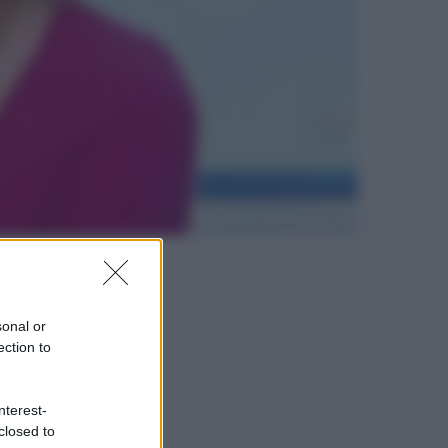
sonal or
ection to
nterest-
closed to