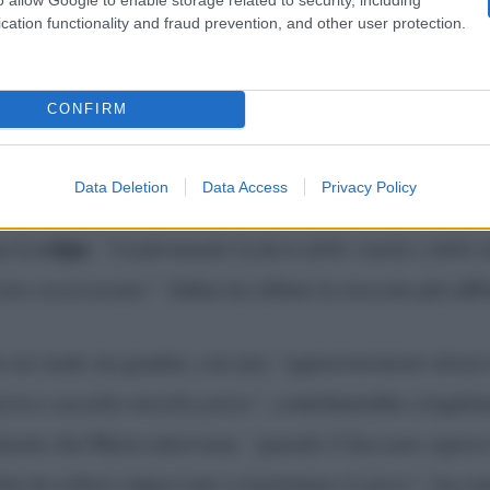
co e sullo sfruttamento delle fragilità caratteriali. “
Ques
cation functionality and fraud prevention, and other user protection.
e: sono il motore della narrazione”,
ha chiosato la firm
CONFIRM
 Filippi accusata di non essere neutra e
Data Deletion
Data Access
Privacy Policy
tamente Maria De Filippi, dicendo che la sua caratteri
colpa
ua la
,
“trasformando la fiera delle vanità e delle 
sino rassicurante”
. Infine ha rifilato la stoccata più aff
cui siede sui gradini, con aria
“apparentemente distacc
trico sussulto moralizzatore”
, contribuirebbe a legitti
iarato che Maria interviene
“quando il baccano supera i
ità da arbitro imparziale a legittimare il gioco”
, ha co