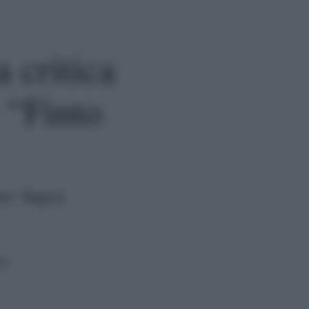
 critica
 “Finto
ne: "Rigore
ra