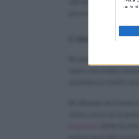
sull’analisi dell’aspetto fisi
authenti
percorso o derive imprevist
L’attacco a Maria De
Ha anche menzionato esplici
sapere come rendere innoc
quotidiano accettabile, per
Ha affermato che il modo in 
silente o mossa da un geome
programma.
Inoltre ha dich
proprio questa finta neutral