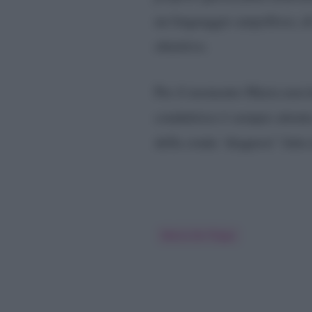
un linguaggio ampolloso, di 
obiettivo.
Per il momento Maria non ha
conduttrice è sempre attent
della cruda ‘diagnosi’ fatta
Maria De Filippi