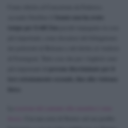
Come riferito al Concertone da Federico,
Senato non ha avuto
secondo Ostellari il
tempo per il ddl Zan
perché impegnato in cose
più importanti, come discutere del bilinguismo
dei poliziotti di Bolzano e del diritto al vitalizio
di Formigoni. Tutte cose che per i leghisti sono
persone discriminate per il
più importanti di
loro orientamento sessuale, fino alla violenza
fisica
.
La
reazione del cantante alla smentita è stata
feroce
. Con una serie di Stories sul suo profilo