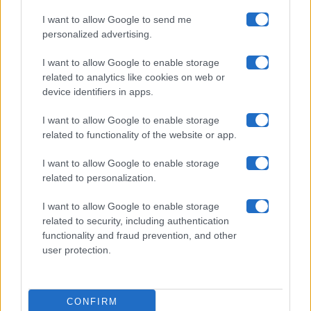
I want to allow Google to send me
Chi siamo
personalized advertising.
Collabora con noi
I want to allow Google to enable storage
related to analytics like cookies on web or
device identifiers in apps.
Contatti
I want to allow Google to enable storage
Privacy Policy
related to functionality of the website or app.
Cookie Policy
I want to allow Google to enable storage
related to personalization.
Pubblicità
I want to allow Google to enable storage
related to security, including authentication
functionality and fraud prevention, and other
user protection.
© 2026 Gossip e Tv. email:
redazione@gossipetv.com
-
Preferenze Privacy
- Riproduzione riservata - Photo
CONFIRM
Credits: Le immagini presenti in questo sito sono di