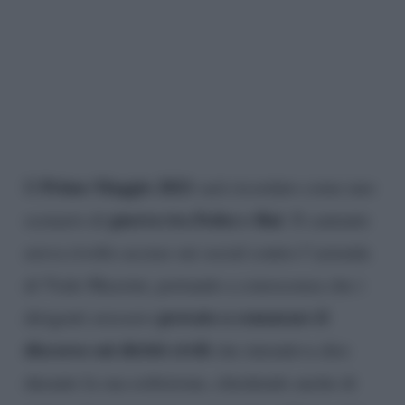
Primo Maggio 2021
Il
sarà ricordato come uno
guerra tra Fedez e Rai
scenario di
. Il cantante
aveva rivolto accuse sui social contro l’azienda
di Viale Mazzini, portando a conoscenza che i
provato a censurare il
dirigenti avessero
discorso sui diritti civili
che intendeva dire
durante la sua esibizione, chiedendo anche di