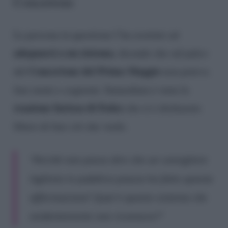
Concertone
La persona in questione l’ha esortato ad
adeguarsi a un sistema
, dicendo che sul palco
Concertone del Primo Maggio
del
non poteva
fare nomi e cognomi. Immediata è stata la
reazione furiosa di Fedez
che si è dichiarato
libero di fare ciò che vuole.
“Perché non posso dire che un consigliere
leghista in pubblica piazza ha fatto questa
affermazione? Qual è questo sistema che
evidentemente non riconosco?”