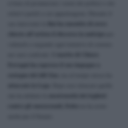
evitare di pronunciare i nomi dei politici e dei
relativi partiti a cui appartengono. Durante il
Rai ha smentito di avere
suo intervento la
chiesto all’artista il discorso in anticipo
per
valutarlo e negando ogni tentativo di censura
marito di Chiara
nei suoi confronti. Il
Ferragni ha espresso il suo impegno a
sostegno del ddl Zan
, ma al tempo stesso ha
attaccato la Lega
. Dopo aver elencato quelle
mostruosità dei leghisti
che ha definito le
contro gli omosessuali, Fedez
ne ha avuto
anche per il Senato.