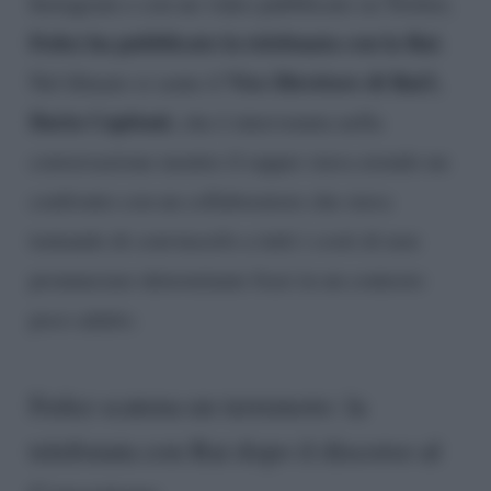
Instagram e con un video pubblicato su Twitter,
Fedez ha pubblicato la telefonata con la Rai
.
Vice Direttore di Rai3,
Nel filmato si sente il
Ilaria Capitani
, che è intervenuta nella
conversazione mentre il rapper stava avendo un
confronto con un collaboratore che stava
tentando di convincerlo a tutti i costi di non
pronunciare determinate frasi in un contesto
poco adatto.
Fedez scatena un terremoto: la
telefonata con Rai dopo il discorso al