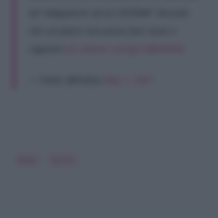
ad “adeguarmi ad un SISTEMA” dicendo
che sul palco non posso fare nomi e
cognomi
pic.twitter.com/gu14BxM3G6
— Fedez (@Fedez)
May 1, 2021
Fedez
Rai Tre