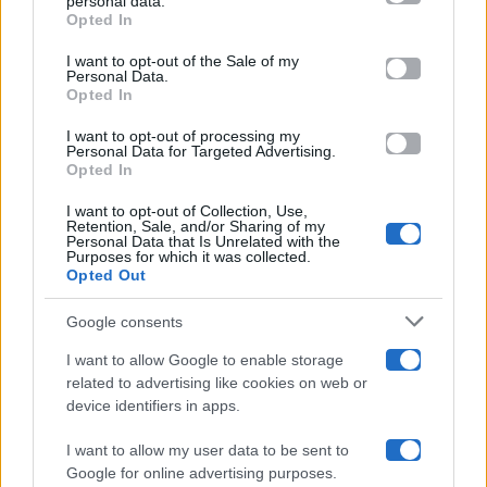
personal data.
Opted In
Please note that this website/app uses one or more Google
services and may gather and store information including but
I want to opt-out of the Sale of my
Programmi TV
Personal Data.
not limited to your visit or usage behaviour. You may click to
Opted In
grant or deny consent to Google and its third-party tags to
Amici
use your data for below specified purposes in below Google
I want to opt-out of processing my
consent section.
Personal Data for Targeted Advertising.
Opted In
Ballando Con Le Stelle
I want to opt-out of Collection, Use,
Retention, Sale, and/or Sharing of my
Grande Fratello
Personal Data that Is Unrelated with the
Purposes for which it was collected.
Opted Out
Isola Dei Famosi
Google consents
Pechino Express
I want to allow Google to enable storage
related to advertising like cookies on web or
Uomini E Donne
device identifiers in apps.
I want to allow my user data to be sent to
Google for online advertising purposes.
Maste S.r.l.