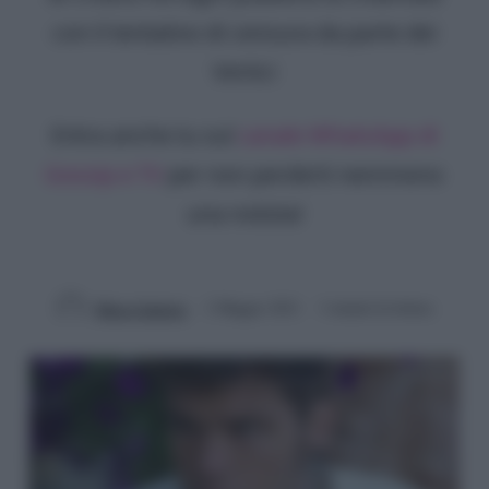
con il tentativo di censura da parte dei
Vertici
Entra anche tu sul
canale WhatsApp di
Gossip e TV
per non perderti nemmeno
una notizia!
Marco Santoro
2 Maggio 2021
3 minuti di lettura