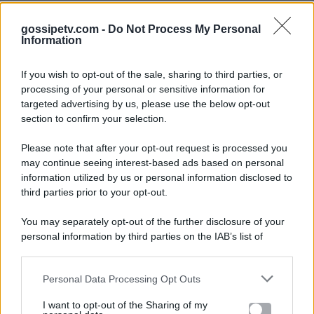
gossipetv.com -
Do Not Process My Personal
Information
If you wish to opt-out of the sale, sharing to third parties, or
processing of your personal or sensitive information for
targeted advertising by us, please use the below opt-out
section to confirm your selection.
Please note that after your opt-out request is processed you
Gossip e TV è un sito di MASTE S.r.l.
may continue seeing interest-based ads based on personal
viale Luigi Majno n. 21 - 20129 Milano (MI)
information utilized by us or personal information disclosed to
P.Iva 10909580960
third parties prior to your opt-out.
You may separately opt-out of the further disclosure of your
personal information by third parties on the IAB’s list of
Categorie
downstream participants.
Gossip
Personal Data Processing Opt Outs
This information may also be disclosed by us to third parties
on the IAB’s List of Downstream Participants that may further
I want to opt-out of the Sharing of my
Televisione
disclose it to other third parties.