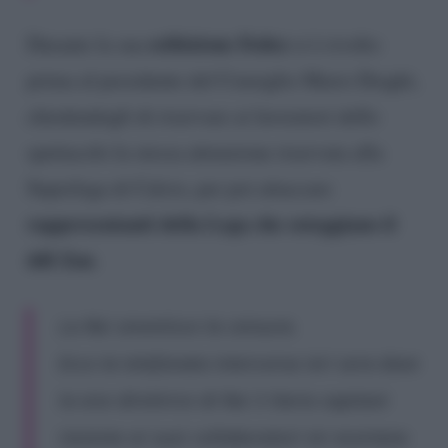
esibizione Fedez
Durante la sua
si è rivolto
prima al presidente del Consiglio Mario Draghi,
chiedendogli di riservare ai lavoratori dello
spettacolo la stessa attenzione riservata alla
Superlega di Calcio, per poi attaccare
rappresentanti della Lega che osteggiano il
ddl Zan
.
La Rai smentisce la censura.
Ecco la telefonata intercorsa ieri sera dove
la vice direttrice di Rai 3 Ilaria capitani
insieme ai suoi collaboratori mi esortano