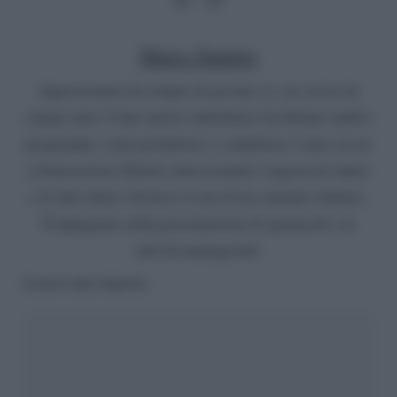
Marco Santoro
Appassionato da sempre di gossip e tv, ne scrive da
cinque anni. Come autore radiofonico ha firmato undici
programmi, come produttore e conduttore è stato on air
a Generazione Talenti, intervistando i ragazzi di Amici
e di altri talent. Gestisce il sito di un cantante italiano.
È impegnato nella presentazione di spettacoli e in
attività manageriali.
Lascia una risposta