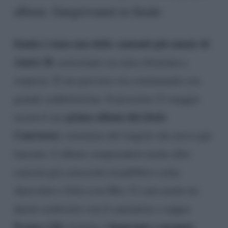
album. Sangiovanni in finale
Enula è stata una delle cantanti più amate di
Amici 20
, nonostante sia stata eliminata a
sorpresa. Il suo percorso sta continuando con
grande soddisfazione. Il prossimo 21 maggio
primo album dal titolo
uscirà il suo
Con(torta)
, omonimo del singolo che aveva già
lanciato. L’album comprenderà anche altre
canzoni già conosciuti al pubblico come
Auricolari e Sola (con Me). Ci sarà anche un
duetto realizzato con il cantautore e rapper
Franco 126
Impronte e proprio
: il titolo è