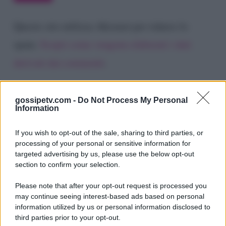
Questo sito utilizza Akismet per ridurre lo
spam.
Scopri come vengono elaborati i dati
derivati dai commenti
.
gossipetv.com -
Do Not Process My Personal
Information
If you wish to opt-out of the sale, sharing to third parties, or
processing of your personal or sensitive information for
targeted advertising by us, please use the below opt-out
section to confirm your selection.
Please note that after your opt-out request is processed you
Gossip e TV è un sito di MASTE S.r.l.
may continue seeing interest-based ads based on personal
viale Luigi Majno n. 21 - 20129 Milano (MI)
information utilized by us or personal information disclosed to
P.Iva 10909580960
third parties prior to your opt-out.