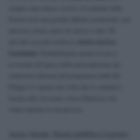
sempre stata chiara: tra lei e il cantante della
Scuola resta una grande affinità caratteriale, una
amicizia strana, quasi da amore e odio. Di
storia con Leo
tutt’altri accordi sembra la
Gassmann
. Probabilmente quanto li aveva
avvicinati all’epoca della partecipazione ala
ventesima edizione del programma della De
Filippi si è spento una volta che la cantante è
tornata alla vita reale o forse Enula ha solo
voluto tutelare la sua privacy.
Amici Serale: Enula pubblica il primo