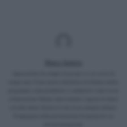
Marco Santoro
Appassionato da sempre di gossip e tv, ne scrive da
cinque anni. Come autore radiofonico ha firmato undici
programmi, come produttore e conduttore è stato on air
a Generazione Talenti, intervistando i ragazzi di Amici
e di altri talent. Gestisce il sito di un cantante italiano.
È impegnato nella presentazione di spettacoli e in
attività manageriali.