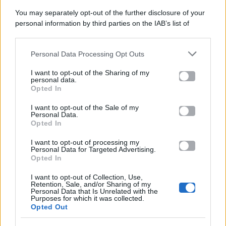
You may separately opt-out of the further disclosure of your
personal information by third parties on the IAB’s list of
Categorie
downstream participants.
Gossip
Personal Data Processing Opt Outs
This information may also be disclosed by us to third parties
on the IAB’s List of Downstream Participants that may further
I want to opt-out of the Sharing of my
Televisione
disclose it to other third parties.
personal data.
Opted In
Please note that this website/app uses one or more Google
services and may gather and store information including but
I want to opt-out of the Sale of my
Programmi TV
Personal Data.
not limited to your visit or usage behaviour. You may click to
Opted In
grant or deny consent to Google and its third-party tags to
Amici
use your data for below specified purposes in below Google
I want to opt-out of processing my
consent section.
Personal Data for Targeted Advertising.
Opted In
Ballando Con Le Stelle
I want to opt-out of Collection, Use,
Retention, Sale, and/or Sharing of my
Grande Fratello
Personal Data that Is Unrelated with the
Purposes for which it was collected.
Opted Out
Isola Dei Famosi