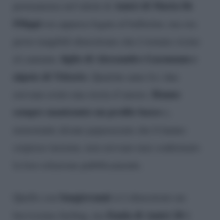
Amici di Maria De
permanenza nel talent di
Filippi
era apparsa legata al ballerino, ma ora
prove tangibili dimostrano che è tornata vicino
figlio di Alessandro Gassmann e
al cantante,
nipote di Vittorio
. Qualche anno fa i due
Hanno
avevano avuto una storia d’amore.
sempre mantenuto un profilo basso
e,
nonostante alcune paparazzate che li hanno
sorprese insieme, non avevano mai confermato
la loro relazione pubblicamente.
Sangiovanni
Quello con
si è dimostrato un
Enula di Amici 20
brevissimo feeling, ma
è