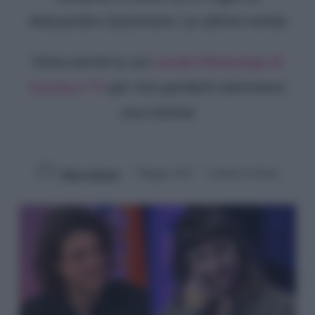
Alessandro Gassmann. Le ultime novità
Entra anche tu sul
canale WhatsApp di
Gossip e TV
per non perderti nemmeno
una notizia!
Marco Santoro
7 Maggio 2021
2 minuti di lettura