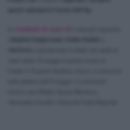
questo anticiperà l’uscita dell’Ep
.
semifinale di Amici 20
La
è stata già registrata.
finalisti Sangiovanni, Giulia Stabile e
I
Aka7even
si giocheranno la finale che andrà in
onda sabato 16 maggio in prima serata su
Canale 5. Il quarto finalista, invece, si conoscerà
nella puntata dell’8 maggio. I concorrenti
rimasti sono Deddy, Serena Marchese,
Alessandro Cavallo e Tancredi Cantù Rajnoldi.