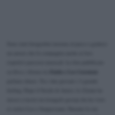
Sono stati fotografati insieme al parco a godersi
un amore che fa compagnia anche ai loro
rispettivi percorsi musicali. Le foto pubblicate
Enula e Leo Gassman
su
Diva e Donna
tra
parlano chiaro. Tra i due giovani c’è grande
feeling. Dopo il Serale di Amici, la 22enne ha
messo a tacere un triangolo gossip che ha visto
ai vertici Leo e Sangiovanni. Durante la sua