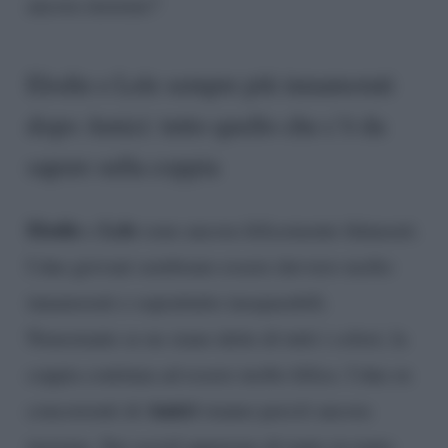
ancora insieme?
Elodie e Lele sempre più innamorati
dopo Amici: tutto quello che c’è da
sapere sulla coppia
Elodie
Lele
e
sono ancora felicemente fidanzati.
I due giovani sembrano essere davvero molto
innamorati e soprattutto inseparabili.
Nonostante se ne siano dette di tutti i colori, la
coppia continua ad essere molto felice. I due ex
Amici
concorrenti di
stanno perciò ancora
insieme. Sui social appaiono di tanto in tanto