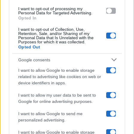
Amici
use your data for below specified purposes in below Google
I want to opt-out of processing my
consent section.
Personal Data for Targeted Advertising.
Opted In
Ballando Con Le Stelle
I want to opt-out of Collection, Use,
Retention, Sale, and/or Sharing of my
Grande Fratello
Personal Data that Is Unrelated with the
Purposes for which it was collected.
Opted Out
Isola Dei Famosi
Google consents
Pechino Express
I want to allow Google to enable storage
related to advertising like cookies on web or
Uomini E Donne
device identifiers in apps.
I want to allow my user data to be sent to
Google for online advertising purposes.
Maste S.r.l.
I want to allow Google to send me
Chi siamo
personalized advertising.
Collabora con noi
I want to allow Google to enable storage