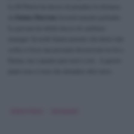
La Di Patrizi ha deciso di prendere le distanza
Emma Marrone
da
lavorativamente parlando.
La giovane ha infatti deciso di cambiare
manager. In molti hanno pensato che dietro tale
scelta ci fosse una presunta discussione tra lei e
Emma, ma a quanto pare non è così. A questo
punto non ci resta che attendere altre news.
Elodie Di Patrizi
Lele Esposito