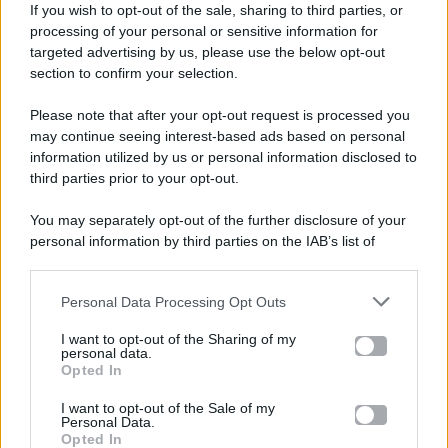
If you wish to opt-out of the sale, sharing to third parties, or
processing of your personal or sensitive information for
targeted advertising by us, please use the below opt-out
section to confirm your selection.
Please note that after your opt-out request is processed you
Gossip e TV è un sito di MASTE S.r.l.
may continue seeing interest-based ads based on personal
viale Luigi Majno n. 21 - 20129 Milano (MI)
information utilized by us or personal information disclosed to
P.Iva 10909580960
third parties prior to your opt-out.
You may separately opt-out of the further disclosure of your
personal information by third parties on the IAB’s list of
Categorie
downstream participants.
Gossip
Personal Data Processing Opt Outs
This information may also be disclosed by us to third parties
on the IAB’s List of Downstream Participants that may further
I want to opt-out of the Sharing of my
Televisione
disclose it to other third parties.
personal data.
Opted In
Please note that this website/app uses one or more Google
services and may gather and store information including but
I want to opt-out of the Sale of my
Programmi TV
Personal Data.
not limited to your visit or usage behaviour. You may click to
Opted In
grant or deny consent to Google and its third-party tags to