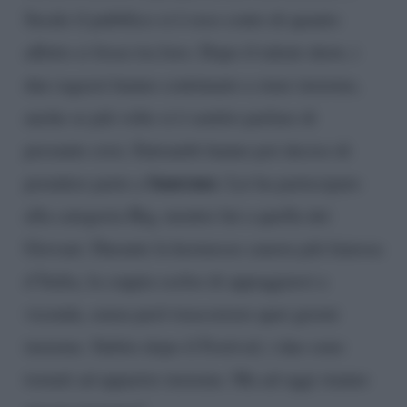
Serale il pubblico si è reso conto di quanto
affetto ci fosse tra loro. Dopo il talent-show, i
due ragazzi hanno continuato a stare insieme,
anche se più volte si è sentito parlare di
presunte crisi. Entrambi hanno poi deciso di
Sanremo
prendere parte a
. Lei ha partecipato
alla categoria Big, mentre lui a quella dei
Giovani. Durante la kermesse canora più famosa
d’Italia, la coppia scelse di appoggiarsi a
vicenda, senza però trascorrere quei giorni
insieme. Subito dopo il Festival, i due sono
tornati ad apparire insieme. Ma ad oggi stanno