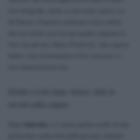
loro fotografie, anche se non molto spesso. La
Di Patrizi e Esposito sembrano essere infatti
davvero molto riservati per quanto riguardo la
loro vita privata. Dopo il Festival, i due ragazzi
hanno visto incrementare il loro successo e i
loro numerosissimi fan.
Elodie e Lele dopo Amici: tutte le
novità sulla coppia
Sanremo
Dopo
, si è anche parlato molto di una
particolare scelta fatta dalla giovane cantante.