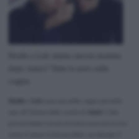
Elodie e Lele stanno ancora insieme
dopo Amici? Tutte le news sulla
coppia
Elodie
Lele
e
sono una delle coppie più belle
Amici
nate all’interno della scuola di
. I due
giovani hanno cercato di tenere nascosta la loro
storia d’amore il più possibile, ma durante il