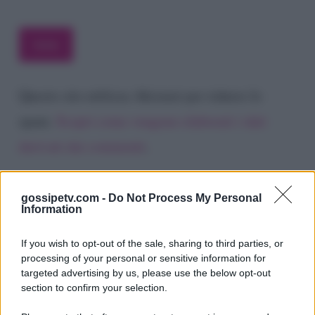
Questo sito utilizza Akismet per ridurre lo
spam.
Scopri come vengono elaborati i dati
derivati dai commenti
.
gossipetv.com -
Do Not Process My Personal
Information
If you wish to opt-out of the sale, sharing to third parties, or
processing of your personal or sensitive information for
targeted advertising by us, please use the below opt-out
section to confirm your selection.