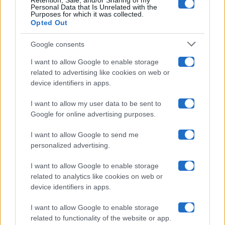
Retention, Sale, and/or Sharing of my
Grande Fratello
Personal Data that Is Unrelated with the
Purposes for which it was collected.
Opted Out
Isola Dei Famosi
Google consents
Pechino Express
I want to allow Google to enable storage
related to advertising like cookies on web or
Uomini E Donne
device identifiers in apps.
I want to allow my user data to be sent to
Google for online advertising purposes.
Maste S.r.l.
I want to allow Google to send me
Chi siamo
personalized advertising.
Collabora con noi
I want to allow Google to enable storage
related to analytics like cookies on web or
device identifiers in apps.
Contatti
I want to allow Google to enable storage
Privacy Policy
related to functionality of the website or app.