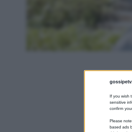
gossipetv
If you wish 
sensitive in
confirm your
Please note
based ads b