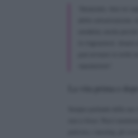
“Devastato. Non mi sap
della comunicazione, tu
vendetta, anche perché 
lo ringrazierei. Grazi
può arrivare in mille 
reputazione”.
La vita prima e dop
Sempre parlando della sua vi
non ci fosse. Non è nemme
palestra, i meeting, gli even