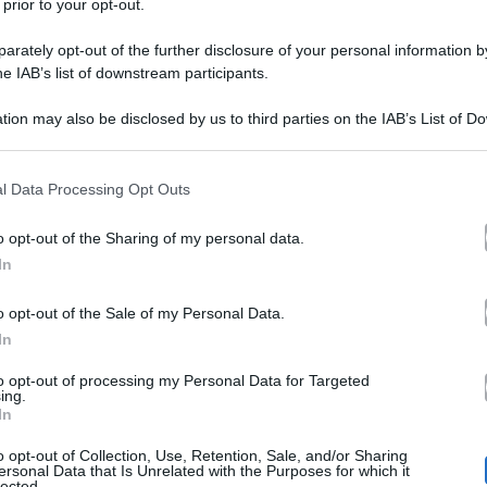
 prior to your opt-out.
rately opt-out of the further disclosure of your personal information by
he IAB’s list of downstream participants.
tion may also be disclosed by us to third parties on the IAB’s List of 
 that may further disclose it to other third parties.
 that this website/app uses one or more Google services and may gath
l Data Processing Opt Outs
 Costa?
Per anni l’attore è stato uno dei volti di punta 
including but not limited to your visit or usage behaviour. You may click 
 to Google and its third-party tags to use your data for below specifi
Striscia la Notizia
candalo fatto scoppiare da
nel 2008. I
o opt-out of the Sharing of my personal data.
ogle consent section.
In
fondazione Ciak
lle somme da lui raccolte tramite la
(C
l’aiutare i bimbi dei Paesi più poveri. Dall’inchiesta tel
o opt-out of the Sale of my Personal Data.
In
condanna per appr
 stati dolori: alla fine è arrivata la
to opt-out of processing my Personal Data for Targeted
Cosa fa? Come vive? Dove si trov
astico crollo. E ora?
ing.
In
o opt-out of Collection, Use, Retention, Sale, and/or Sharing
ersonal Data that Is Unrelated with the Purposes for which it
ardo Costa
lected.