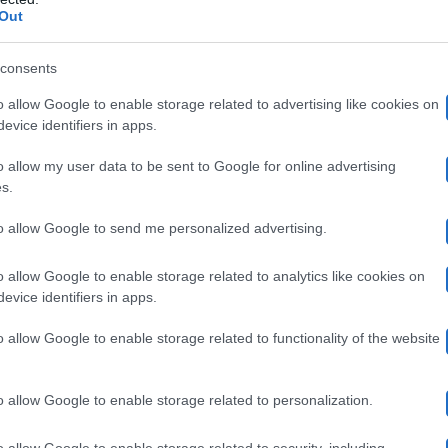
Out
la Sera, Costa si è raccontato a ruota libera. Lo ha fatt
consents
nge” (Santelli Editore).
“Dove vivo oggi? Principalmen
o allow Google to enable storage related to advertising like cookies on
evice identifiers in apps.
nche fuori Milano
– ha spiegato l’attore al CorSera -.
S
o allow my user data to be sent to Google for online advertising
dove ho studiato recitazione. L’America mi ha adottato. M
s.
to allow Google to send me personalized advertising.
o allow Google to enable storage related to analytics like cookies on
i lo scandalo sollevato da Striscia la Not
evice identifiers in apps.
o allow Google to enable storage related to functionality of the website
uto una vita al limite. “Ero preso dai piaceri illusori i
Un posto al sole, Beautiful
”, ha raccontato la star di
o allow Google to enable storage related to personalization.
lm. Il punto di svolta è il 2008. Striscia gli piomba addo
o allow Google to enable storage related to security, including