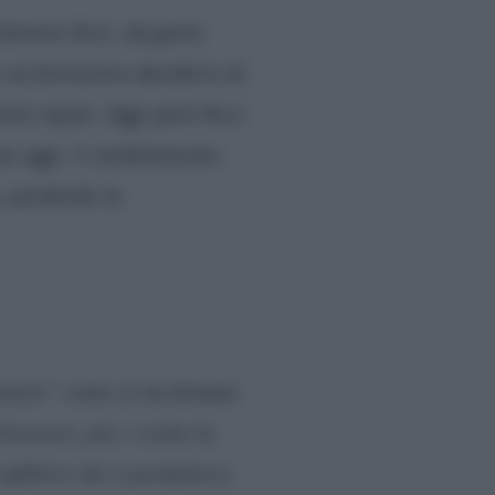
ntonio Ricci, da genio
 un fortissimo desiderio di
iei nipoti. Oggi però Ricci
ono oggi. Il cambiamento
o, perdendo la
ratore”
come se un domani
lavoravo, poi c’erano la
’additivo che ti permetteva