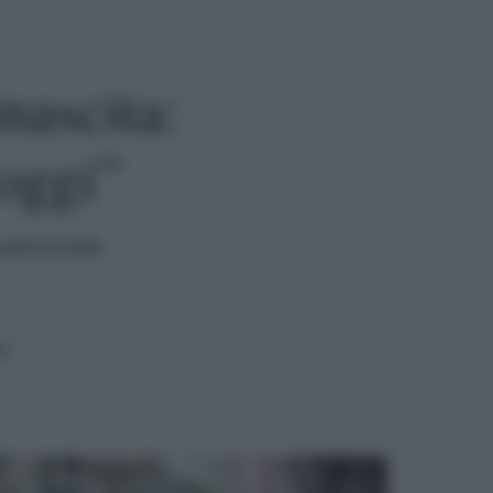
nascita:
oggi”
a personale
ra