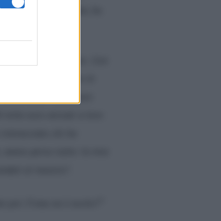
roposito della vicenda, ha
iudiziario lunghissimo. Con
o in Senegal, aiutato le
 esterne per realizzare
0 mila euro versati a loro
 rintracciato chi ha
, avevo perso tutto: la mia
andati al macero”.
te poi. Come ne è uscito?”