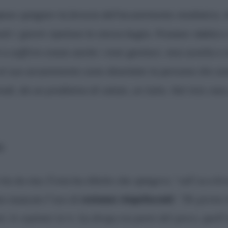
evo spiegare la ferocia dell’accanimento mediatico. A
tti i giorni ripeteva la stessa bugia. Provavo rabbia e
a soffrire erano anche i miei genitori, mia sorella e m
e al suo accanimento sono diventato la persona che s
modi, da un problema di salute, un lutto. Nel mio cas
o
ta da star, Costa ha riferito che spingeva
“sull’accele
sostanze stupefacenti
no mancato l’uso di
: “
Di giorno 
ti, le ospitate in tv. La droga era parte del gioco, quell