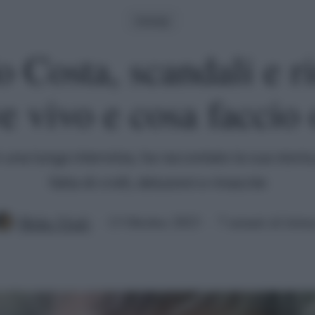
Gossip
 Costa, scandali e ri
 vivo e cosa faccio 
in una lunga intervista, ha raccontato la sua stori
fatta di crolli, delusioni e rinascite
Mirko Vitali
13 Ottobre 2023
7 minuti di lettu