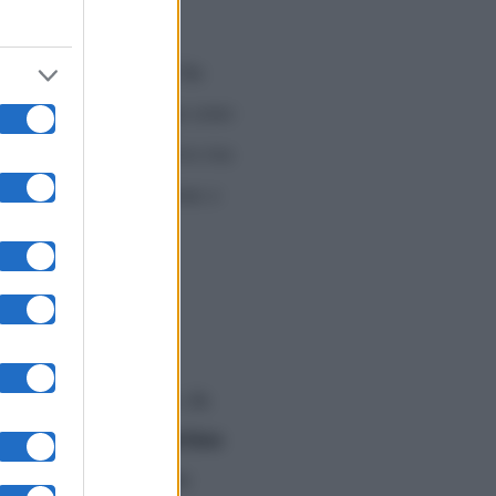
o anche nel libro che ha
te a Los Angeles, ma sono
ono trent’anni che vivo tra
a amo l’Italia (nel bene e
izia
n una vita di eccessi, da
, Vivere, La notte prima
sso con dei servizi che