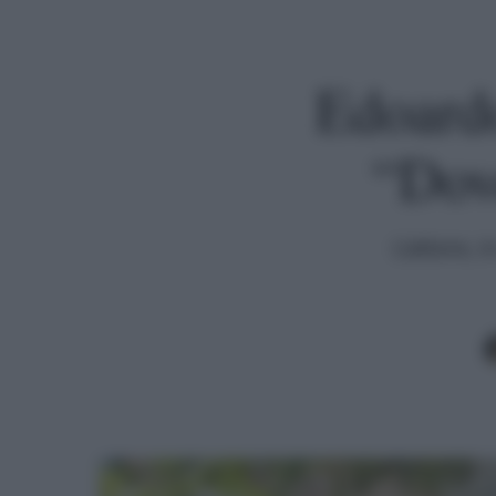
Edoardo
“Dove
L'attore, 
Premi invio per cercare o ESC per uscire