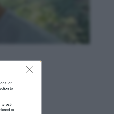
sonal or
ection to
nterest-
closed to