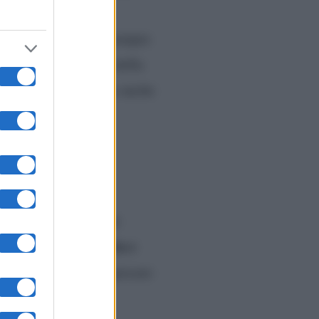
moglie stilista
, ma
Fisher Stevens
,
, è sempre
uto raccontare tutto della
ella serie, è spuntato anche
i sono stati argomenti
quarta e
 riguardato la
2003
, da solo e per giocare
, Victoria.