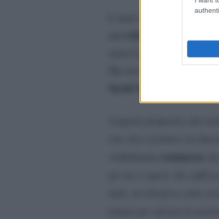
authenti
L’anno dopo infatti, la sua
relazione
q
una
durata ben
senza la famiglia si sentiva
Ma non è finita qui in quan
Sarah Marbeck
esteti
e l’
A questo proposito, nel cor
vita. Ero risentita con Dav
commosso
visibilmente
, h
per me e sapere che soffriva
male, mi chiedevo come avr
lottare per salvare la nostr