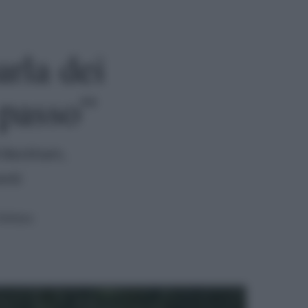
rla dei
 passo”
id Beckham,
enti
lettura