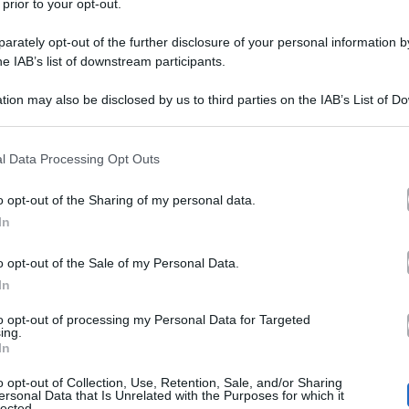
 prior to your opt-out.
rately opt-out of the further disclosure of your personal information by
he IAB’s list of downstream participants.
tion may also be disclosed by us to third parties on the IAB’s List of 
 that may further disclose it to other third parties.
 that this website/app uses one or more Google services and may gath
l Data Processing Opt Outs
e
Londra
docu-fict
, a
si è tenuta la presentazione della
including but not limited to your visit or usage behaviour. You may click 
 to Google and its third-party tags to use your data for below specifi
 la sua carriera da calciatore
. Naturalmente per l’oc
o opt-out of the Sharing of my personal data.
ogle consent section.
In
Victoria
figli B
avid e
Beckham in compagnia dei loro
o
Mia Regan
Cruz e Ha
, in compagnia della fidanzata
,
o opt-out of the Sale of my Personal Data.
In
ames Corden
Vogue Anna Wintour
, la direttrice di
e i
to opt-out of processing my Personal Data for Targeted
ing.
In
o opt-out of Collection, Use, Retention, Sale, and/or Sharing
an
Ferragnez
e i
, anche la famiglia Bechkam si è fatta
ersonal Data that Is Unrelated with the Purposes for which it
lected.