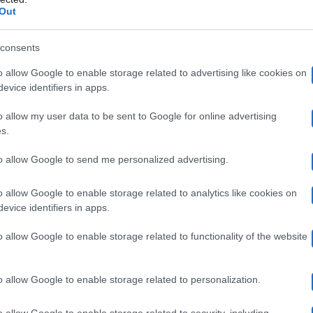
ostrasse a tutti com’è davvero la vita di David e della
Out
segreti più profondi
regista
uni dei loro
. D’altronde il
consents
niente tabù
o:
e argomenti proibiti, la serie avrebbe dov
o allow Google to enable storage related to advertising like cookies on
 nel male. Ed ecco che, tra i tanti argomenti trattati n
evice identifiers in apps.
enti
perpetrati dal calciatore ai danni della moglie.
o allow my user data to be sent to Google for online advertising
s.
to allow Google to send me personalized advertising.
d Beckham
o allow Google to enable storage related to analytics like cookies on
evice identifiers in apps.
30 ore
della lunghissima intervista, durata oltre
, non c
o allow Google to enable storage related to functionality of the website
infedeltà
presunte amanti
del calciatore e delle sue
ha
Spagna
pare quando Bechkam si trasferì in
nel lontano
o allow Google to enable storage related to personalization.
per niente fedele
e calciatore non fu
alla storica moglie
o allow Google to enable storage related to security, including