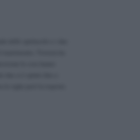
o dello spettacolo e i due
il matrimonio, Victoria ha
ecisione le cose hanno
i due si è spinto fino a
a le righe però la risposta