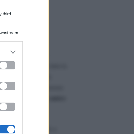
 third
Downstream
er and store
ion
Netflix
firmata
e
to grant or
ed purposes
casione era presente tutta la
rooklyn
, Insieme alla
rper
. Infine, a presenziare
migliore amico
l calciatore
 convincere da Netflix a