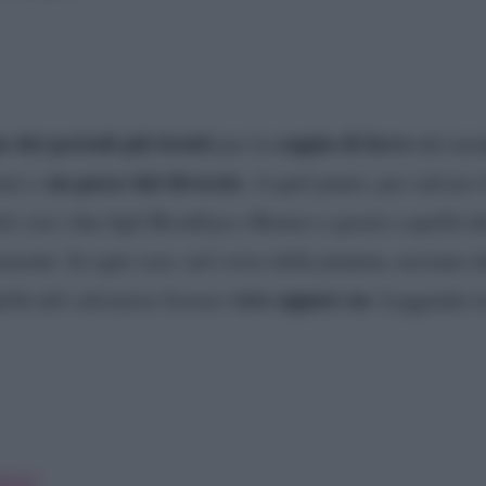
o dei periodi più brutti
coppia di ferro
per la
del mond
un passo dal divorzio
tati a
. A quel punto, per salvare 
d con i due figli Brooklyn e Romeo e grazie a quella d
mente. In ogni caso, nel corso della puntata, nessuno de
vere oppure no
deltà del calciatore fossero
. Leggendo tr
ckham