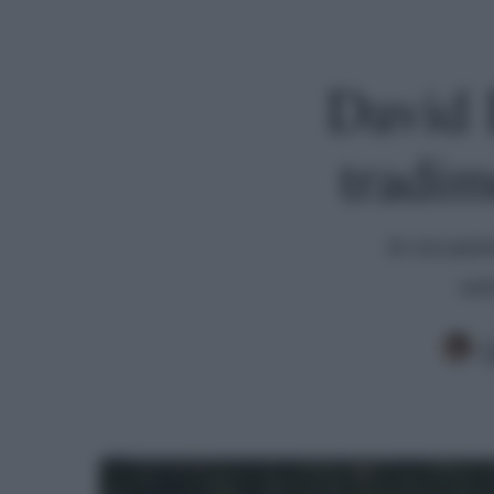
David 
tradim
In occasio
son
C
Premi invio per cercare o ESC per uscire