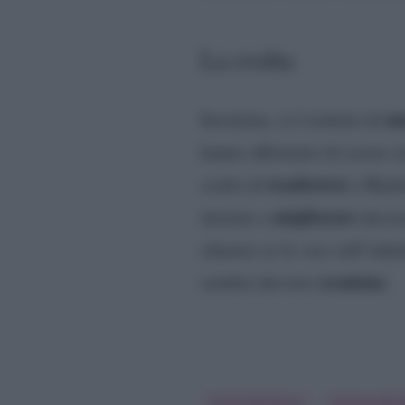
La svolta
un
Insomma, si è trattato di
hanno affermato di essere s
trasferirsi
scelto di
a Madri
migliorare
iniziato a
decisa
chiarire se le voci sull’infe
scontata
sembra davvero
.
David Beckham
Victoria Be