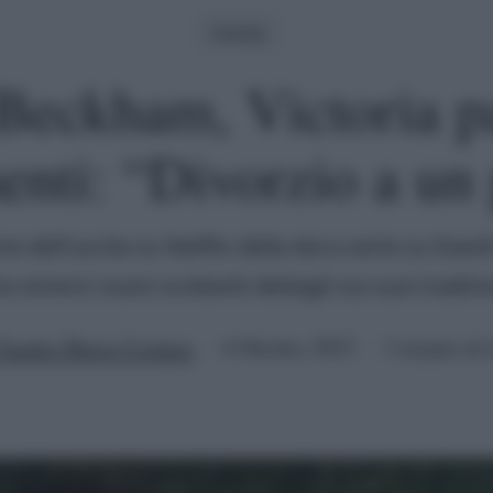
Gossip
Beckham, Victoria pa
enti: “Divorzio a un
ne dell'uscita su Netflix della docu-serie su Dav
o emersi nuovi scottanti dettagli sui suoi tradim
laudia Maria Cordara
4 Ottobre 2023
3 minuti di 