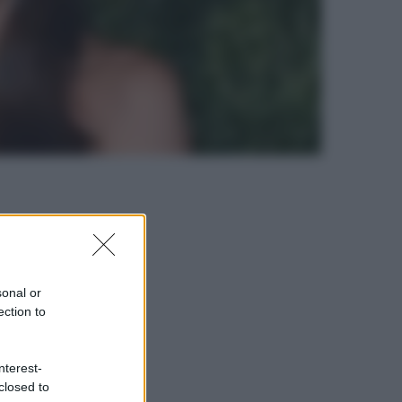
sonal or
ection to
nterest-
closed to