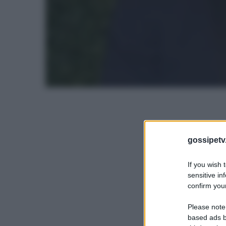
gossipetv
If you wish 
sensitive in
confirm your
Please note
based ads b