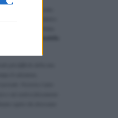
ta raccontò di avere avuto
 donna, Beckham a Madrid e
mpagnia di un’altra donna.
modella
ecca Loos, anche la
di Beckham.
odo più difficile della mia
empo il calciatore,
periodo. Victoria è tutto
avo e mi sentivo fisicamente
bbiamo capito che dovevamo